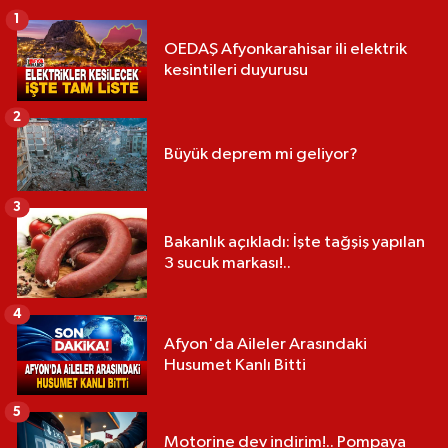
1
OEDAŞ Afyonkarahisar ili elektrik
kesintileri duyurusu
2
Büyük deprem mi geliyor?
3
Bakanlık açıkladı: İşte tağşiş yapılan
3 sucuk markası!..
4
Afyon'da Aileler Arasındaki
Husumet Kanlı Bitti
5
Motorine dev indirim!.. Pompaya