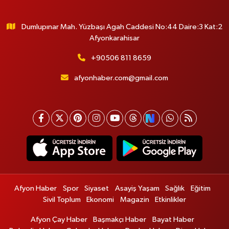
Dumlupınar Mah. Yüzbaşı Agah Caddesi No:44 Daire:3 Kat:2
Afyonkarahisar
+90506 811 8659
afyonhaber.com@gmail.com
Afyon Haber
Spor
Siyaset
Asayiş Yaşam
Sağlık
Eğitim
Sivil Toplum
Ekonomi
Magazin
Etkinlikler
Afyon Çay Haber
Başmakçı Haber
Bayat Haber