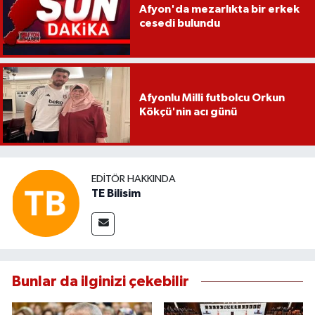
Afyon'da mezarlıkta bir erkek
cesedi bulundu
Afyonlu Milli futbolcu Orkun
Kökçü'nin acı günü
EDITÖR HAKKINDA
TE Bilisim
Bunlar da ilginizi çekebilir