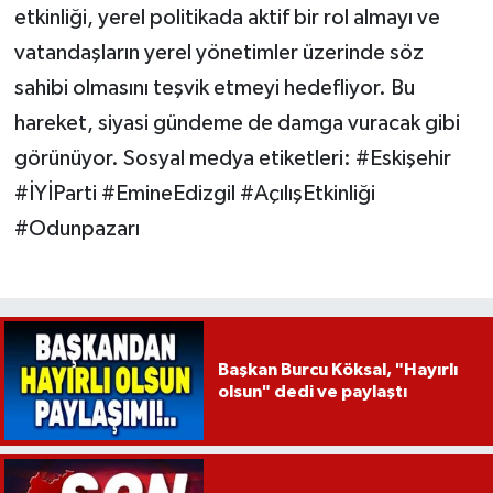
etkinliği, yerel politikada aktif bir rol almayı ve
vatandaşların yerel yönetimler üzerinde söz
sahibi olmasını teşvik etmeyi hedefliyor. Bu
hareket, siyasi gündeme de damga vuracak gibi
görünüyor. Sosyal medya etiketleri: #Eskişehir
#İYİParti #EmineEdizgil #AçılışEtkinliği
#Odunpazarı
Başkan Burcu Köksal, "Hayırlı
olsun" dedi ve paylaştı