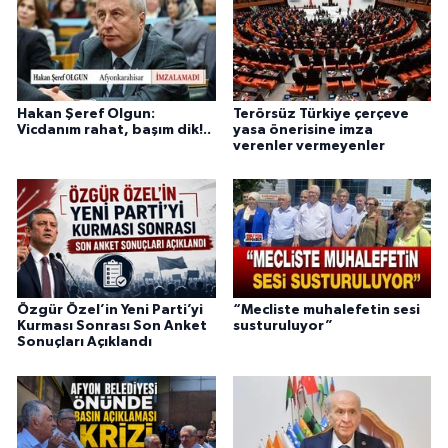
Hakan Şeref Olgun:
Terörsüz Türkiye çerçeve
Vicdanım rahat, başım dik!..
yasa önerisine imza
verenler vermeyenler
Özgür Özel’in Yeni Parti’yi
“Mecliste muhalefetin sesi
Kurması Sonrası Son Anket
susturuluyor”
Sonuçları Açıklandı