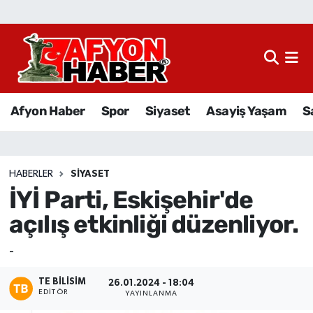
Afyon Haber
Siyaset
Afyon Haber
Spor
Siyaset
Asayiş Yaşam
S
Spor
Asayiş Yaşam
HABERLER
SIYASET
İYİ Parti, Eskişehir'de
Sağlık
açılış etkinliği düzenliyor.
Eğitim
-
Sivil Toplum
TE BILISIM
26.01.2024 - 18:04
EDITÖR
YAYINLANMA
Ekonomi