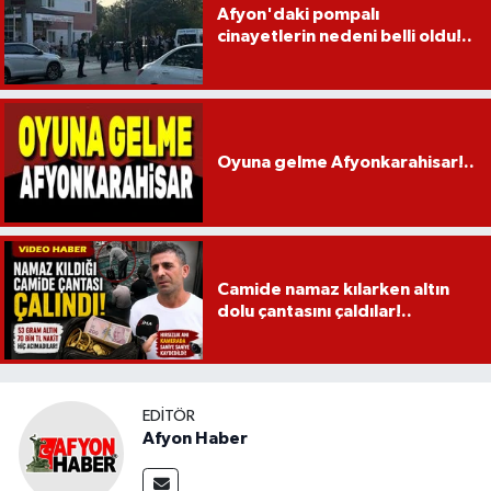
Afyon'daki pompalı
cinayetlerin nedeni belli oldu!..
Oyuna gelme Afyonkarahisar!..
Camide namaz kılarken altın
dolu çantasını çaldılar!..
EDITÖR
Afyon Haber