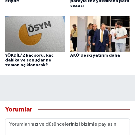
eriyor!
parayla tez yazdırana para
cezası
YÖKDİL/2 kaç soru, kaç
AKÜ'de iki yatırım daha
dakika ve sonuçlar ne
zaman açıklanacak?
Yorumlar