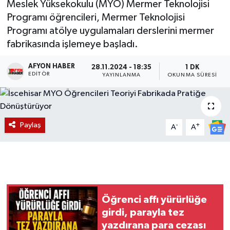
Meslek Yüksekokulu (MYO) Mermer Teknolojisi
Programı öğrencileri, Mermer Teknolojisi
Magazin
Programı atölye uygulamaları derslerini mermer
fabrikasında işlemeye başladı.
Etkinlikler
AFYON HABER
28.11.2024 - 18:35
1 DK
EDITÖR
YAYINLANMA
OKUNMA SÜRESI
Paylaş
-
+
A
A
Öğrenci affı yürürlüğe
girdi, parayla tez
yazdırana para cezası