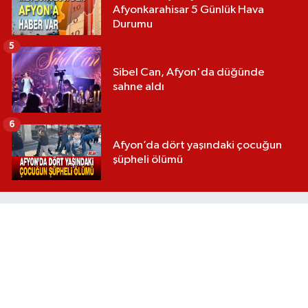
Afyonkarahisar 5 Günlük Hava
Durumu
5
Sibel Can, Afyon'da düğünde
sahne aldı
6
Afyon’da dört yaşındaki çocuğun
şüpheli ölümü