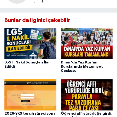
Bunlar da ilginizi çekebilir
LGS 1. Nakil Sonuçları İlan
Dinar'da Yaz Kur'an
Edildi
Kurslarında Mezuniyet
Coşkusu
2026-YKS tercih süreci sona
Öğrenci affı yürürlüğe girdi,