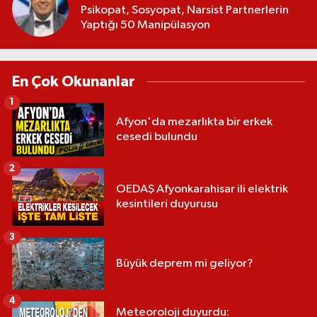
Psikopat, Sosyopat, Narsist Partnerlerin
Yaptığı 50 Manipülasyon
En Çok Okunanlar
1
Afyon'da mezarlıkta bir erkek
cesedi bulundu
2
OEDAŞ Afyonkarahisar ili elektrik
kesintileri duyurusu
3
Büyük deprem mi geliyor?
4
Meteoroloji duyurdu: