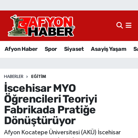
Afyon Haber
Siyaset
Afyon Haber
Spor
Siyaset
Asayiş Yaşam
S
Spor
Asayiş Yaşam
HABERLER
EĞITIM
İscehisar MYO
Sağlık
Öğrencileri Teoriyi
Eğitim
Fabrikada Pratiğe
Dönüştürüyor
Sivil Toplum
Afyon Kocatepe Üniversitesi (AKÜ) İscehisar
Ekonomi