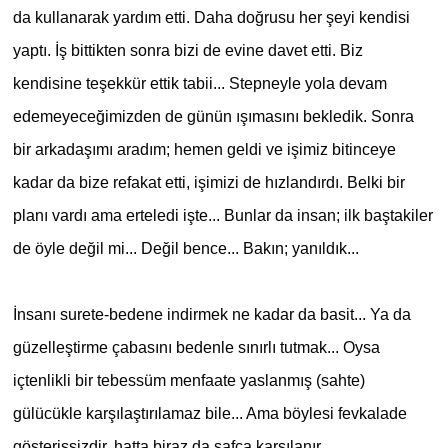
da kullanarak yardım etti. Daha doğrusu her şeyi kendisi
yaptı. İş bittikten sonra bizi de evine davet etti. Biz
kendisine teşekkür ettik tabii... Stepneyle yola devam
edemeyeceğimizden de günün ışımasını bekledik. Sonra
bir arkadaşımı aradım; hemen geldi ve işimiz bitinceye
kadar da bize refakat etti, işimizi de hızlandırdı. Belki bir
planı vardı ama erteledi işte... Bunlar da insan; ilk baştakiler
de öyle değil mi... Değil bence...
Bakın; yanıldık...
İnsanı surete-bedene indirmek ne kadar da basit... Ya da
güzelleştirme çabasını bedenle sınırlı tutmak... Oysa
içtenlikli bir tebessüm menfaate yaslanmış (sahte)
gülücükle karşılaştırılamaz bile... Ama böylesi fevkalade
gösterişsizdir, hatta biraz da safça karşılanır.