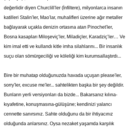
değerlidir diyen Churclill'ler (İnfiltere), milyonlarca insanın
katilleri Stalin'ler, Mao'lar, muhalifleri üzerine ağır metaller
bağlayarak uçakla denizin ortasına atan Pinochet'ler,
Bosna kasapları Miloşeviç’ler, Miladiçler, Karadziç’ler… Ve
kim imal etti ve kullandı kitle imha silahlarını... Bir insanlık
suçu olan sömürgeciliği ve köleliği kim kurumsallaştırdı...
Bire bir muhatap olduğunuzda havada uçuşan please'ler,
sorry'ler, excuse me'ler... sahtelikten başka bir şey değildir.
Bunların yerli versiyonları da bizde... Bakarsanız kılına-
kıyafetine, konuşmasına-gülüşüne; kendinizi yalancı
cennette sanırsınız. Sahte olduğunu da bir ihtiyacınız
olduğunda anlarsınız. Oysa nezaket yaşamda karşılık