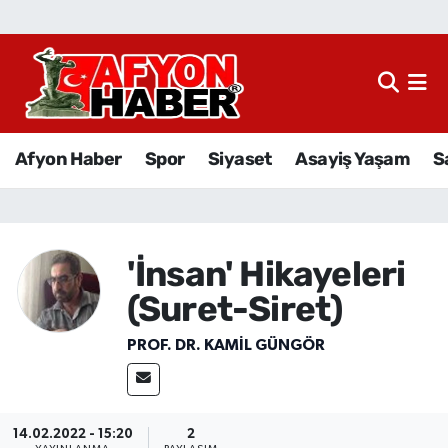
Afyon Haber
Siyaset
Afyon Haber
Spor
Siyaset
Asayiş Yaşam
S
Spor
Asayiş Yaşam
'İnsan' Hikayeleri
Sağlık
(Suret-Siret)
Eğitim
PROF. DR. KAMIL GÜNGÖR
Sivil Toplum
Ekonomi
14.02.2022 - 15:20
2