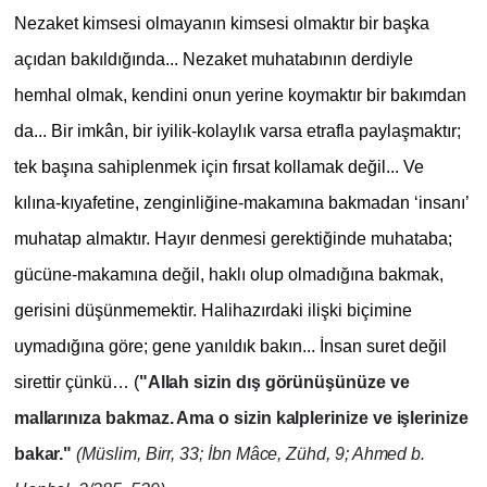
Nezaket kimsesi olmayanın kimsesi olmaktır bir başka
açıdan bakıldığında... Nezaket muhatabının derdiyle
hemhal olmak, kendini onun yerine koymaktır bir bakımdan
da... Bir imkân, bir iyilik-kolaylık varsa etrafla paylaşmaktır;
tek başına sahiplenmek için fırsat kollamak değil... Ve
kılına-kıyafetine, zenginliğine-makamına bakmadan ‘insanı’
muhatap almaktır. Hayır denmesi gerektiğinde muhataba;
gücüne-makamına değil, haklı olup olmadığına bakmak,
gerisini düşünmemektir. Halihazırdaki ilişki biçimine
uymadığına göre; gene yanıldık bakın... İnsan suret değil
sirettir çünkü… (
"Allah sizin dış görünüşünüze ve
mallarınıza bakmaz. Ama o sizin kalplerinize ve işlerinize
bakar."
(Müslim, Birr, 33; İbn Mâce, Zühd, 9; Ahmed b.