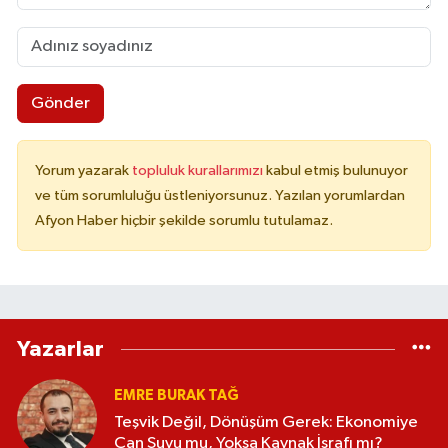
Gönder
Yorum yazarak
topluluk kurallarımızı
kabul etmiş bulunuyor
ve tüm sorumluluğu üstleniyorsunuz. Yazılan yorumlardan
Afyon Haber hiçbir şekilde sorumlu tutulamaz.
Yazarlar
EMRE BURAK TAĞ
Teşvik Değil, Dönüşüm Gerek: Ekonomiye
Can Suyu mu, Yoksa Kaynak İsrafı mı?