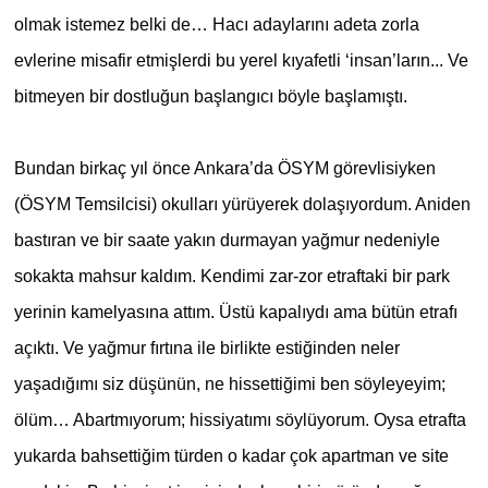
olmak istemez belki de… Hacı adaylarını adeta zorla
evlerine misafir etmişlerdi bu yerel kıyafetli ‘insan’ların... Ve
bitmeyen bir dostluğun başlangıcı böyle başlamıştı.
Bundan birkaç yıl önce Ankara’da ÖSYM görevlisiyken
(ÖSYM Temsilcisi) okulları yürüyerek dolaşıyordum. Aniden
bastıran ve bir saate yakın durmayan yağmur nedeniyle
sokakta mahsur kaldım. Kendimi zar-zor etraftaki bir park
yerinin kamelyasına attım. Üstü kapalıydı ama bütün etrafı
açıktı. Ve yağmur fırtına ile birlikte estiğinden neler
yaşadığımı siz düşünün, ne hissettiğimi ben söyleyeyim;
ölüm… Abartmıyorum; hissiyatımı söylüyorum. Oysa etrafta
yukarda bahsettiğim türden o kadar çok apartman ve site