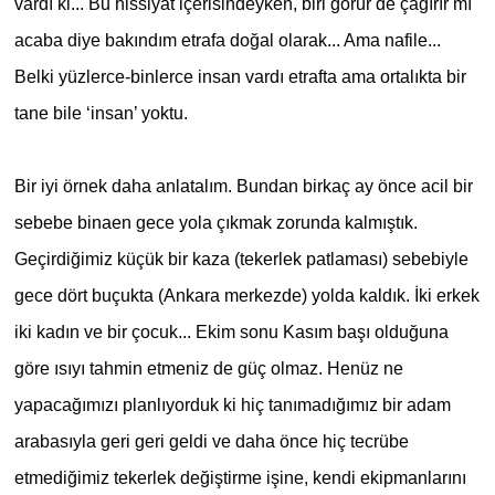
vardı ki... Bu hissiyat içerisindeyken, biri görür de çağırır mı
acaba diye bakındım etrafa doğal olarak... Ama nafile...
Belki yüzlerce-binlerce insan vardı etrafta ama ortalıkta bir
tane bile ‘insan’ yoktu.
Bir iyi örnek daha anlatalım. Bundan birkaç ay önce acil bir
sebebe binaen gece yola çıkmak zorunda kalmıştık.
Geçirdiğimiz küçük bir kaza (tekerlek patlaması) sebebiyle
gece dört buçukta (Ankara merkezde) yolda kaldık. İki erkek
iki kadın ve bir çocuk... Ekim sonu Kasım başı olduğuna
göre ısıyı tahmin etmeniz de güç olmaz. Henüz ne
yapacağımızı planlıyorduk ki hiç tanımadığımız bir adam
arabasıyla geri geri geldi ve daha önce hiç tecrübe
etmediğimiz tekerlek değiştirme işine, kendi ekipmanlarını