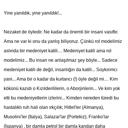
Yine yanıldık, yine yanıldık!...
Nezaket de öyledir. Ne kadar da önemli bir insani vasıftır.
Ama ne var ki onu da yanlış biliyoruz. Çünkü rol modelimiz
aslında bir medeniyet katili… Medeniyet katili ama rol
modelimiz... Bu insan ne anlaşılmaz şey böyle... Sadece
medeniyet katili de değil, insanlığın da katili... Soykırımcı
yani... Ama bir o kadar da kurtarıcı (!) öyle değil mi… Kim
kökünü kazıdı o Kızılderililerin, o Aborjinlerin... Ve kim yok
etti bu medeniyetlerin izlerini... Kimden nereden türedi bu
hastalıklı ruh hali olan ırkçılık; Hitlet'ler (Almanya),
Musolini'ler (İtalya), Salazar'lar (Portekiz), Franko'lar
(İspanya) , bir damla petrol bir damla kandan daha