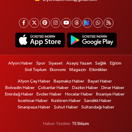
Afyon Haber
Spor
Siyaset
Asayiş Yaşam
Sağlık
Eğitim
Sivil Toplum
Ekonomi
Magazin
Etkinlikler
Afyon Çay Haber
Başmakçı Haber
Bayat Haber
Bolvadin Haber
Çobanlar Haber
Dazkırı Haber
Dinar Haber
Emirdağ Haber
Evciler Haber
Hocalar Haber
İhsaniye Haber
İscehisar Haber
Kızılören Haber
Sandıklı Haber
Sinanpaşa Haber
Şuhut Haber
Sultandağı haber
Haber Yazılımı:
TE Bilişim