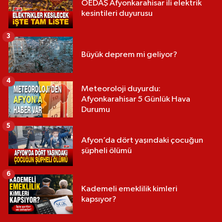
OEDAŞ Afyonkarahisar ili elektrik
kesintileri duyurusu
3
Büyük deprem mi geliyor?
4
Meteoroloji duyurdu:
Afyonkarahisar 5 Günlük Hava
Durumu
5
Afyon’da dört yaşındaki çocuğun
şüpheli ölümü
6
Kademeli emeklilik kimleri
kapsıyor?