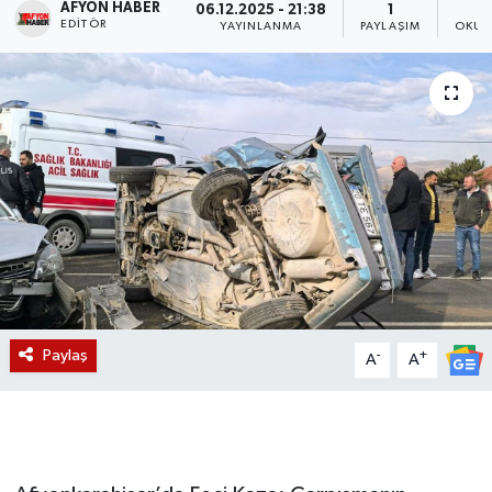
AFYON HABER
06.12.2025 - 21:38
1
EDITÖR
YAYINLANMA
PAYLAŞIM
OKUN
Magazin
Etkinlikler
Paylaş
-
+
A
A