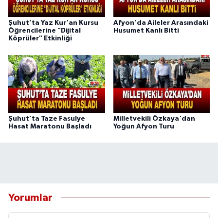
Şuhut’ta Yaz Kur'an Kursu
Afyon'da Aileler Arasındaki
Öğrencilerine "Dijital
Husumet Kanlı Bitti
Köprüler" Etkinliği
Şuhut’ta Taze Fasulye
Milletvekili Özkaya'dan
Hasat Maratonu Başladı
Yoğun Afyon Turu
Yorumlar