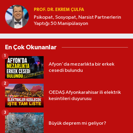
PROF. DR. EKREM ÇULFA
Psikopat, Sosyopat, Narsist Partnerlerin
Yaptığı 50 Manipülasyon
En Çok Okunanlar
1
Afyon'da mezarlıkta bir erkek
cesedi bulundu
2
OEDAŞ Afyonkarahisar ili elektrik
kesintileri duyurusu
3
Büyük deprem mi geliyor?