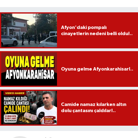
Afyon'daki pompalı
cinayetlerin nedeni belli oldu!..
Oyuna gelme Afyonkarahisar!..
Camide namaz kılarken altın
dolu çantasını çaldılar!..