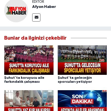
EDITÖR
Afyon Haber
Bunlar da ilginizi çekebilir
Şuhut’ta koruyucu aile
Şuhut’ta geleceğin
farkındalık çalışması
sporcuları yetişiyor