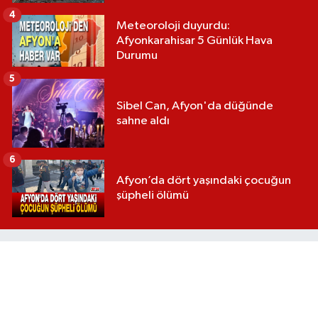
4
Meteoroloji duyurdu:
Afyonkarahisar 5 Günlük Hava
Durumu
5
Sibel Can, Afyon'da düğünde
sahne aldı
6
Afyon’da dört yaşındaki çocuğun
şüpheli ölümü