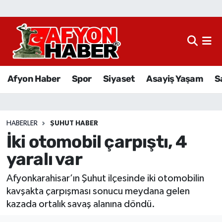
Afyon Haber
Siyaset
Afyon Haber
Spor
Siyaset
Asayiş Yaşam
S
Spor
Asayiş Yaşam
HABERLER
ŞUHUT HABER
İki otomobil çarpıştı, 4
Sağlık
yaralı var
Eğitim
Afyonkarahisar’ın Şuhut ilçesinde iki otomobilin
Sivil Toplum
kavşakta çarpışması sonucu meydana gelen
kazada ortalık savaş alanına döndü.
Ekonomi