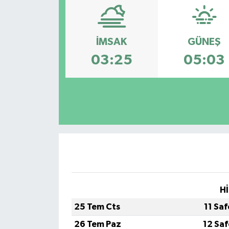
Magazin
İMSAK
GÜNEŞ
Etkinlikler
03:25
05:03
Hİ
25 Tem Cts
11 Sa
26 Tem Paz
12 Sa