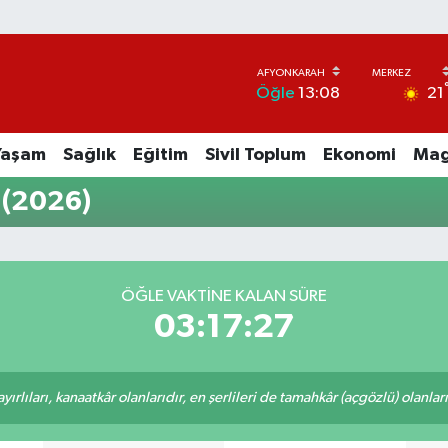
21
Öğle
13:08
Yaşam
Sağlık
Eğitim
Sivil Toplum
Ekonomi
Mag
 (2026)
ÖĞLE VAKTINE KALAN SÜRE
03:17:27
rlıları, kanaatkâr olanlarıdır, en şerlileri de tamahkâr (açgözlü) olanlarıd