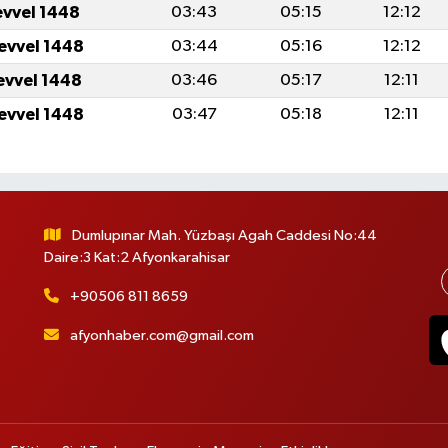
evvel 1448
03:43
05:15
12:12
levvel 1448
03:44
05:16
12:12
levvel 1448
03:46
05:17
12:11
levvel 1448
03:47
05:18
12:11
Dumlupınar Mah. Yüzbaşı Agah Caddesi No:44
Daire:3 Kat:2 Afyonkarahisar
+90506 811 8659
afyonhaber.com@gmail.com