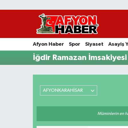
Afyon Haber
Siyaset
Afyon Haber
Spor
Siyaset
Asayiş 
Spor
İğdir Ramazan İmsakiyesi
Asayiş Yaşam
Sağlık
AFYONKARAHİSAR
Eğitim
Sivil Toplum
Müminlerin en hayı
Ekonomi