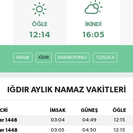
ÖĞLE
İKINDI
12:14
16:05
ARALIK
IĞDIR
KARAKOYUNLU
TUZLUCA
IĞDIR AYLIK NAMAZ VAKITLERI
CRİ
İMSAK
GÜNEŞ
ÖĞLE
fer 1448
03:04
04:49
12:15
fer 1448
03:05
04:50
12:15