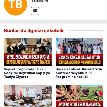
TE Bilisim
Bunlar da ilginizi çekebilir
Veysel Eroğlu’ndan Bekir
Başkan Köksal Ulusal Otizm
Şapçı Ve Beytullah Şapçı’ya
Konfederasyonu’nun
Taziye Ziyareti
Programına Katıldı