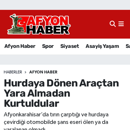
Afyon Haber
Siyaset
Afyon Haber
Spor
Siyaset
Asayiş Yaşam
S
Spor
Asayiş Yaşam
HABERLER
AFYON HABER
Hurdaya Dönen Araçtan
Sağlık
Yara Almadan
Eğitim
Kurtuldular
Sivil Toplum
Afyonkarahisar’da tırın çarptığı ve hurdaya
çevirdiği otomobilde şans eseri ölen ya da
Ekonomi
yaralanan olmadı.