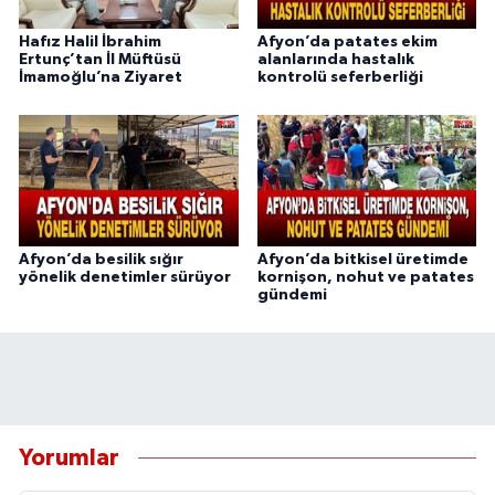
Hafız Halil İbrahim
Afyon’da patates ekim
Ertunç’tan İl Müftüsü
alanlarında hastalık
İmamoğlu’na Ziyaret
kontrolü seferberliği
Afyon’da besilik sığır
Afyon’da bitkisel üretimde
yönelik denetimler sürüyor
kornişon, nohut ve patates
gündemi
Yorumlar