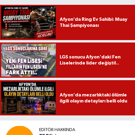
Afyon’da Ring Ev Sahibi: Muay
Thai Şampiyonası
LGS sonucu Afyon'daki Fen
Liselerinde lider değişti!..
Afyon'da mezarlıktaki ölümle
ilgili olayın detayları belli oldu
EDITÖR HAKKINDA