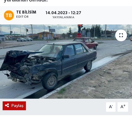
Magazin
TE BILISIM
14.04.2023 - 12:27
EDITÖR
YAYINLANMA
Etkinlikler
Paylaş
-
+
A
A