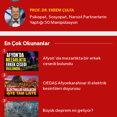
PROF. DR. EKREM ÇULFA
Psikopat, Sosyopat, Narsist Partnerlerin
Yaptığı 50 Manipülasyon
En Çok Okunanlar
1
Afyon'da mezarlıkta bir erkek
cesedi bulundu
2
OEDAŞ Afyonkarahisar ili elektrik
kesintileri duyurusu
3
Büyük deprem mi geliyor?