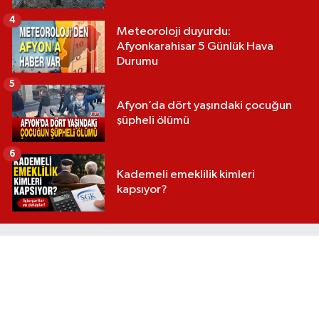
4
Meteoroloji duyurdu:
Afyonkarahisar 5 Günlük Hava
Durumu
5
Afyon’da dört yaşındaki çocuğun
şüpheli ölümü
6
Kademeli emeklilik kimleri
kapsıyor?