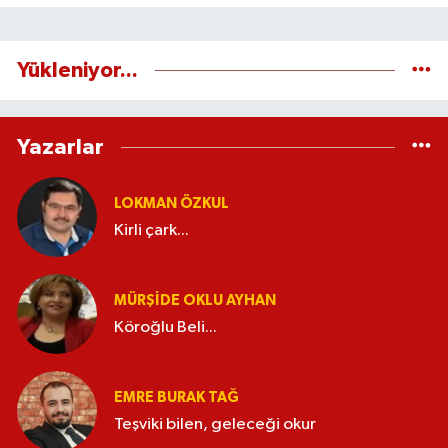
Yükleniyor...
Yazarlar
LOKMAN ÖZKUL
Kirli çark...
MÜRŞIDE OKLU AYHAN
Köroğlu Beli...
EMRE BURAK TAĞ
Teşviki bilen, geleceği okur