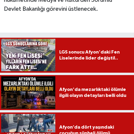
Devlet Bakanlığı görevini üstlenecek.
LGS sonucu Afyon'daki Fen
Liselerinde lider değişti!..
Afyon'da mezarlıktaki ölümle
ilgili olayın detayları belli oldu
Afyon’da dört yaşındaki
çocuğun şüpheli ölümü