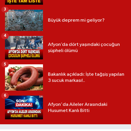
3
Büyük deprem mi geliyor?
4
Afyon’da dört yaşındaki çocuğun
şüpheli ölümü
5
Bakanlık açıkladı: İşte tağşiş yapılan
3 sucuk markası!..
6
Afyon'da Aileler Arasındaki
Husumet Kanlı Bitti