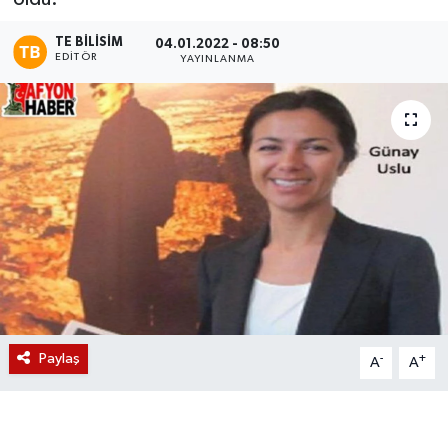
Magazin
TE BILISIM
04.01.2022 - 08:50
EDITÖR
YAYINLANMA
Etkinlikler
Paylaş
-
+
A
A