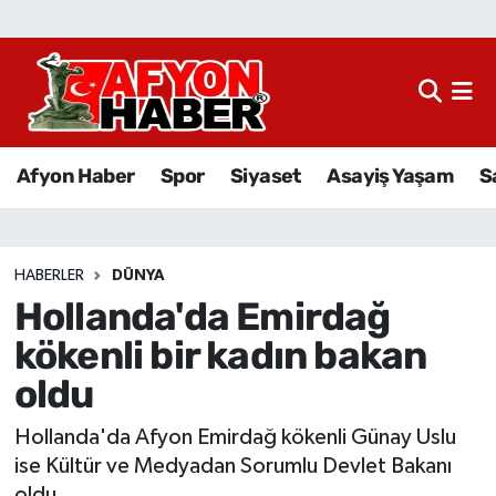
Afyon Haber
Siyaset
Afyon Haber
Spor
Siyaset
Asayiş Yaşam
S
Spor
Asayiş Yaşam
HABERLER
DÜNYA
Hollanda'da Emirdağ
Sağlık
kökenli bir kadın bakan
Eğitim
oldu
Sivil Toplum
Hollanda'da Afyon Emirdağ kökenli Günay Uslu
ise Kültür ve Medyadan Sorumlu Devlet Bakanı
Ekonomi
oldu.