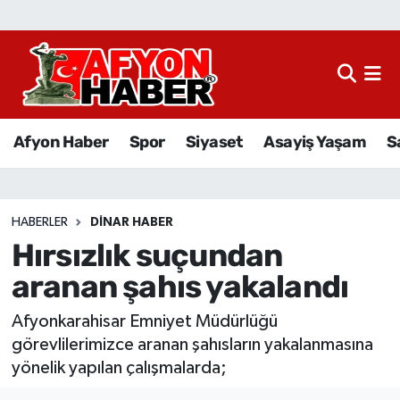
Afyon Haber
Siyaset
Afyon Haber
Spor
Siyaset
Asayiş Yaşam
S
Spor
Asayiş Yaşam
HABERLER
DINAR HABER
Hırsızlık suçundan
Sağlık
aranan şahıs yakalandı
Eğitim
Afyonkarahisar Emniyet Müdürlüğü
Sivil Toplum
görevlilerimizce aranan şahısların yakalanmasına
yönelik yapılan çalışmalarda;
Ekonomi