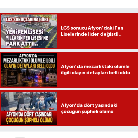
LGS sonucu Afyon'daki Fen
Liselerinde lider değişti!..
Afyon'da mezarlıktaki ölümle
ilgili olayın detayları belli oldu
Afyon’da dört yaşındaki
çocuğun şüpheli ölümü