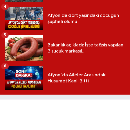
4
Afyon’da dört yaşındaki çocuğun
şüpheli ölümü
5
Bakanlık açıkladı: İşte tağşiş yapılan
3 sucuk markası!..
6
Afyon'da Aileler Arasındaki
Husumet Kanlı Bitti