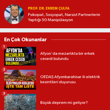
PROF. DR. EKREM ÇULFA
Psikopat, Sosyopat, Narsist Partnerlerin
Yaptığı 50 Manipülasyon
En Çok Okunanlar
1
Afyon'da mezarlıkta bir erkek
cesedi bulundu
2
OEDAŞ Afyonkarahisar ili elektrik
kesintileri duyurusu
3
Büyük deprem mi geliyor?