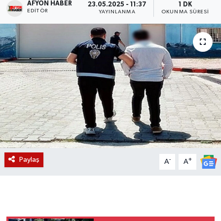
AFYON HABER
23.05.2025 - 11:37
1 DK
EDITÖR
YAYINLANMA
OKUNMA SÜRESI
Magazin
Etkinlikler
Paylaş
-
+
A
A