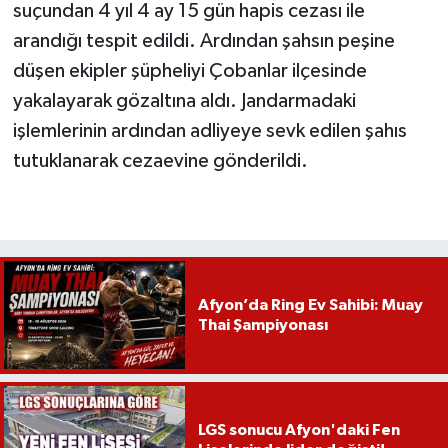
suçundan 4 yıl 4 ay 15 gün hapis cezası ile
arandığı tespit edildi. Ardından şahsın peşine
düşen ekipler şüpheliyi Çobanlar ilçesinde
yakalayarak gözaltına aldı. Jandarmadaki
işlemlerinin ardından adliyeye sevk edilen şahıs
tutuklanarak cezaevine gönderildi.
Afyon’da Ring Ev Sahibi: Muay
Thai Şampiyonası
LGS sonucu Afyon'daki Fen