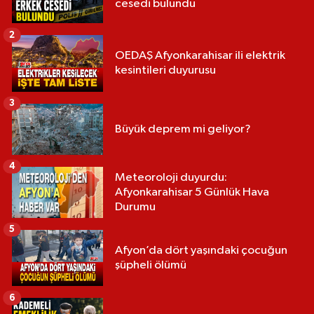
cesedi bulundu
2
OEDAŞ Afyonkarahisar ili elektrik
kesintileri duyurusu
3
Büyük deprem mi geliyor?
4
Meteoroloji duyurdu:
Afyonkarahisar 5 Günlük Hava
Durumu
5
Afyon’da dört yaşındaki çocuğun
şüpheli ölümü
6