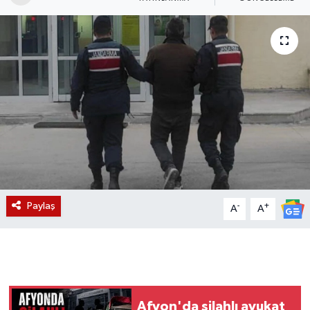
Magazin
Etkinlikler
Paylaş
-
+
A
A
Afyon'da silahlı avukat