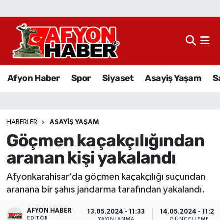
Afyon Haber
Siyaset
Afyon Haber
Spor
Siyaset
Asayiş Yaşam
S
Spor
Asayiş Yaşam
HABERLER
ASAYIŞ YAŞAM
Göçmen kaçakçılığından
Sağlık
aranan kişi yakalandı
Eğitim
Afyonkarahisar’da göçmen kaçakçılığı suçundan
Sivil Toplum
aranana bir şahıs jandarma tarafından yakalandı.
AFYON HABER
Ekonomi
13.05.2024 - 11:33
14.05.2024 - 11:24
EDITÖR
YAYINLANMA
GÜNCELLEME