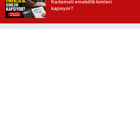
Kademeli emeklilik kimleri
kapsıyor?