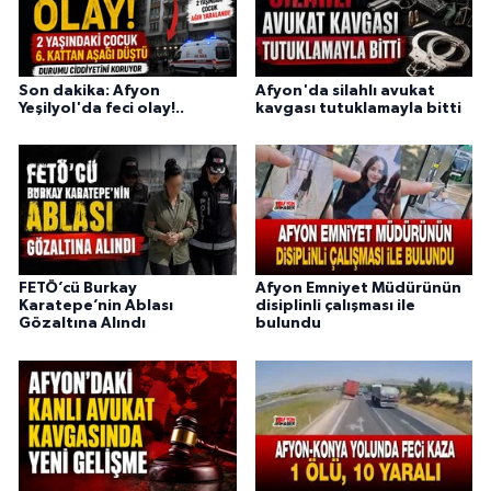
Son dakika: Afyon
Afyon'da silahlı avukat
Yeşilyol'da feci olay!..
kavgası tutuklamayla bitti
FETÖ’cü Burkay
Afyon Emniyet Müdürünün
Karatepe’nin Ablası
disiplinli çalışması ile
Gözaltına Alındı
bulundu