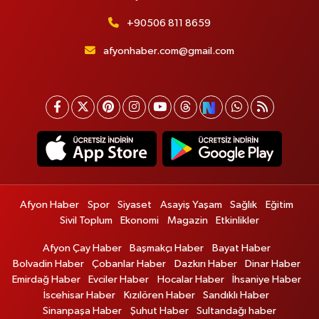
+90506 811 8659
afyonhaber.com@gmail.com
Afyon Haber
Spor
Siyaset
Asayiş Yaşam
Sağlık
Eğitim
Sivil Toplum
Ekonomi
Magazin
Etkinlikler
Afyon Çay Haber
Başmakçı Haber
Bayat Haber
Bolvadin Haber
Çobanlar Haber
Dazkırı Haber
Dinar Haber
Emirdağ Haber
Evciler Haber
Hocalar Haber
İhsaniye Haber
İscehisar Haber
Kızılören Haber
Sandıklı Haber
Sinanpaşa Haber
Şuhut Haber
Sultandağı haber