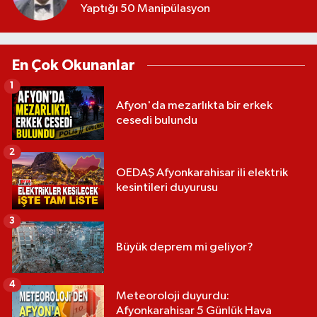
Yaptığı 50 Manipülasyon
En Çok Okunanlar
1
Afyon'da mezarlıkta bir erkek
cesedi bulundu
2
OEDAŞ Afyonkarahisar ili elektrik
kesintileri duyurusu
3
Büyük deprem mi geliyor?
4
Meteoroloji duyurdu:
Afyonkarahisar 5 Günlük Hava