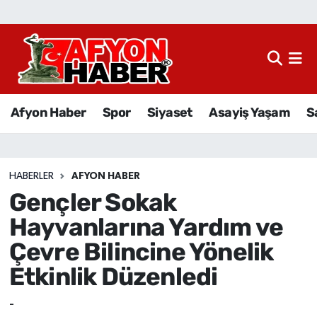
Afyon Haber
Siyaset
Afyon Haber
Spor
Siyaset
Asayiş Yaşam
S
Spor
Asayiş Yaşam
HABERLER
AFYON HABER
Gençler Sokak
Sağlık
Hayvanlarına Yardım ve
Eğitim
Çevre Bilincine Yönelik
Etkinlik Düzenledi
Sivil Toplum
-
Ekonomi