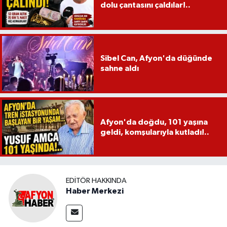
dolu çantasını çaldılar!..
Sibel Can, Afyon'da düğünde
sahne aldı
Afyon'da doğdu, 101 yaşına
geldi, komşularıyla kutladı!..
EDITÖR HAKKINDA
Haber Merkezi