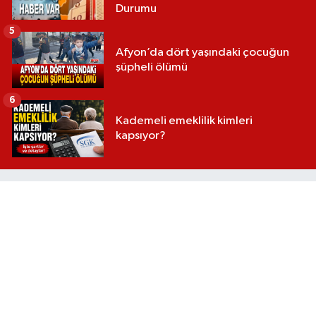
Durumu
5
Afyon’da dört yaşındaki çocuğun
şüpheli ölümü
6
Kademeli emeklilik kimleri
kapsıyor?