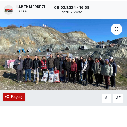
HABER MERKEZI
08.02.2024 - 16:58
Magazin
EDITÖR
YAYINLANMA
Etkinlikler
Paylaş
-
+
A
A