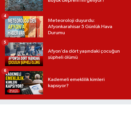
Büyük deprem mi geliyor?
4
Meteoroloji duyurdu:
Afyonkarahisar 5 Günlük Hava
Durumu
5
Afyon’da dört yaşındaki çocuğun
şüpheli ölümü
6
Kademeli emeklilik kimleri
kapsıyor?