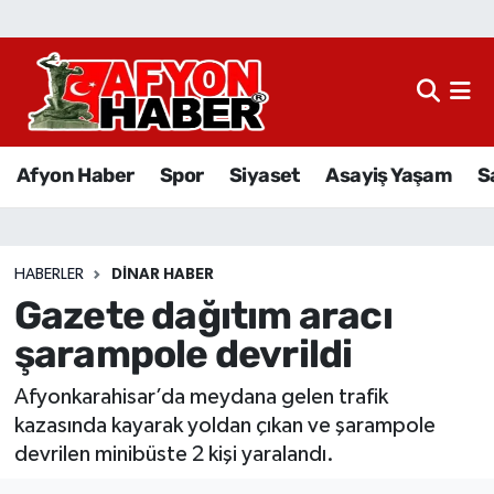
Afyon Haber
Siyaset
Afyon Haber
Spor
Siyaset
Asayiş Yaşam
S
Spor
Asayiş Yaşam
HABERLER
DINAR HABER
Gazete dağıtım aracı
Sağlık
şarampole devrildi
Eğitim
Afyonkarahisar’da meydana gelen trafik
Sivil Toplum
kazasında kayarak yoldan çıkan ve şarampole
devrilen minibüste 2 kişi yaralandı.
Ekonomi