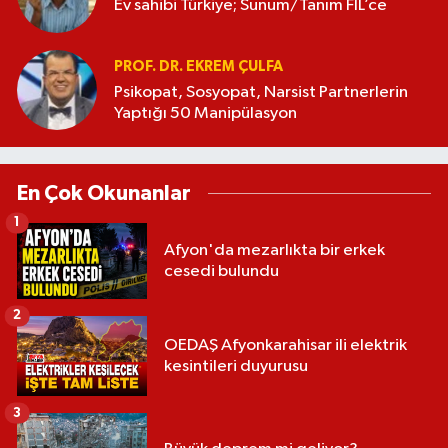
Ev sahibi Türkiye; Sunum/Tanım FİL’ce
PROF. DR. EKREM ÇULFA
Psikopat, Sosyopat, Narsist Partnerlerin
Yaptığı 50 Manipülasyon
En Çok Okunanlar
1
Afyon'da mezarlıkta bir erkek
cesedi bulundu
2
OEDAŞ Afyonkarahisar ili elektrik
kesintileri duyurusu
3