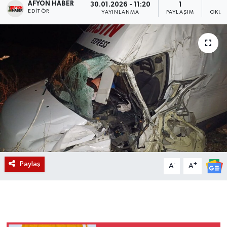
AFYON HABER
30.01.2026 - 11:20
1
EDITÖR
YAYINLANMA
PAYLAŞIM
OKUN
Magazin
Etkinlikler
Paylaş
-
+
A
A