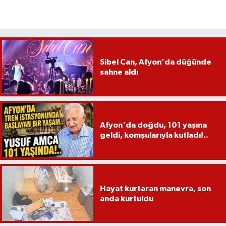
Sibel Can, Afyon'da düğünde
sahne aldı
Afyon'da doğdu, 101 yaşına
geldi, komşularıyla kutladı!..
Hayat kurtaran manevra, son
anda kurtuldu