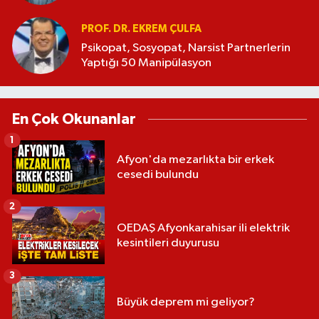
PROF. DR. EKREM ÇULFA
Psikopat, Sosyopat, Narsist Partnerlerin
Yaptığı 50 Manipülasyon
En Çok Okunanlar
1
Afyon'da mezarlıkta bir erkek
cesedi bulundu
2
OEDAŞ Afyonkarahisar ili elektrik
kesintileri duyurusu
3
Büyük deprem mi geliyor?