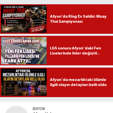
Afyon’da Ring Ev Sahibi: Muay
Thai Şampiyonası
LGS sonucu Afyon'daki Fen
Liselerinde lider değişti!..
Afyon'da mezarlıktaki ölümle
ilgili olayın detayları belli oldu
EDITÖR