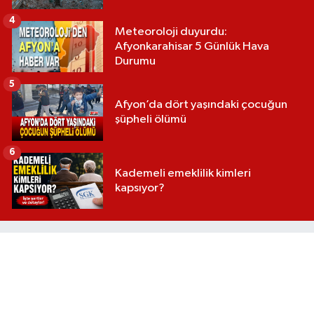
4
Meteoroloji duyurdu:
Afyonkarahisar 5 Günlük Hava
Durumu
5
Afyon’da dört yaşındaki çocuğun
şüpheli ölümü
6
Kademeli emeklilik kimleri
kapsıyor?