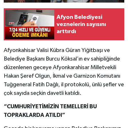
Afyon Belediyesi
veznelerin sayısını
arttırdı
Afyonkahisar Valisi Kübra Güran Yiğitbaşı ve
Belediye Başkanı Burcu Köksal’ın ev sahipliğinde
düzenlenen geceye Afyonkarahisar Milletvekili
Hakan Şeref Olgun, İkmal ve Garnizon Komutanı
Tuğgeneral Fatih Dağlı, il protokolü, ünlü şefler ve
çok sayıda seçkin davetli katıldı.
“CUMHURİYETİMİZİN TEMELLERİ BU
TOPRAKLARDA ATILDI”