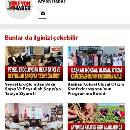
Afyon Haber
Bunlar da ilginizi çekebilir
Veysel Eroğlu’ndan Bekir
Başkan Köksal Ulusal Otizm
Şapçı Ve Beytullah Şapçı’ya
Konfederasyonu’nun
Taziye Ziyareti
Programına Katıldı