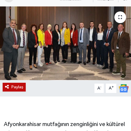
Magazin
Etkinlikler
Paylaş
-
+
A
A
Afyonkarahisar mutfağının zenginliğini ve kültürel