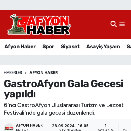
Afyon Haber
Siyaset
Afyon Haber
Spor
Siyaset
Asayiş Yaşam
S
Spor
Asayiş Yaşam
HABERLER
AFYON HABER
GastroAfyon Gala Gecesi
Sağlık
yapıldı
Eğitim
6'ncı GastroAfyon Uluslararası Turizm ve Lezzet
Sivil Toplum
Festivali'nde gala gecesi düzenlendi.
AFYON HABER
Ekonomi
28.09.2024 - 16:05
1
EDITÖR
YAYINLANMA
PAYLAŞIM
OKU