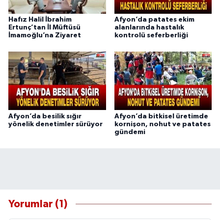
Hafız Halil İbrahim
Afyon’da patates ekim
Ertunç’tan İl Müftüsü
alanlarında hastalık
İmamoğlu’na Ziyaret
kontrolü seferberliği
Afyon’da besilik sığır
Afyon’da bitkisel üretimde
yönelik denetimler sürüyor
kornişon, nohut ve patates
gündemi
Yorumlar (1)