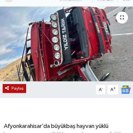
Magazin
Etkinlikler
Paylaş
-
+
A
A
Afyonkarahisar’da büyükbaş hayvan yüklü