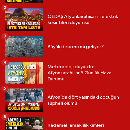
2
OEDAŞ Afyonkarahisar ili elektrik
kesintileri duyurusu
3
Büyük deprem mi geliyor?
4
Meteoroloji duyurdu:
Afyonkarahisar 5 Günlük Hava
Durumu
5
Afyon’da dört yaşındaki çocuğun
şüpheli ölümü
6
Kademeli emeklilik kimleri