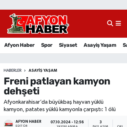
Afyon Haber
Siyaset
Afyon Haber
Spor
Siyaset
Asayiş Yaşam
S
Spor
Asayiş Yaşam
HABERLER
ASAYIŞ YAŞAM
Freni patlayan kamyon
Sağlık
dehşeti
Eğitim
Afyonkarahisar’da büyükbaş hayvan yüklü
Sivil Toplum
kamyon, patates yüklü kamyonla çarpıştı: 1 ölü
AFYON HABER
Ekonomi
07.10.2024 - 12:56
3
EDITÖR
YAYINLANMA
PAYLAŞIM
OKUN