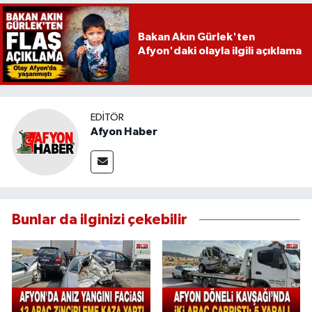
Bakan Akın Gürlek'ten
Afyon'daki olayla ilgili açıklama
EDITÖR
Afyon Haber
Bunlar da ilginizi çekebilir