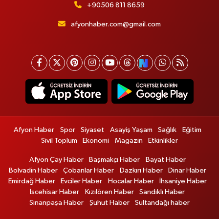
+90506 811 8659
afyonhaber.com@gmail.com
Afyon Haber
Spor
Siyaset
Asayiş Yaşam
Sağlık
Eğitim
Sivil Toplum
Ekonomi
Magazin
Etkinlikler
Afyon Çay Haber
Başmakçı Haber
Bayat Haber
Bolvadin Haber
Çobanlar Haber
Dazkırı Haber
Dinar Haber
Emirdağ Haber
Evciler Haber
Hocalar Haber
İhsaniye Haber
İscehisar Haber
Kızılören Haber
Sandıklı Haber
Sinanpaşa Haber
Şuhut Haber
Sultandağı haber