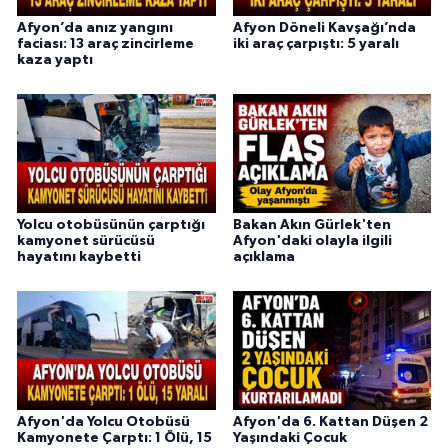
Afyon’da anız yangını
Afyon Döneli Kavşağı’nda
faciası: 13 araç zincirleme
iki araç çarpıştı: 5 yaralı
kaza yaptı
Yolcu otobüsünün çarptığı
Bakan Akın Gürlek'ten
kamyonet sürücüsü
Afyon'daki olayla ilgili
hayatını kaybetti
açıklama
Afyon'da Yolcu Otobüsü
Afyon'da 6. Kattan Düşen 2
Kamyonete Çarptı: 1 Ölü, 15
Yaşındaki Çocuk