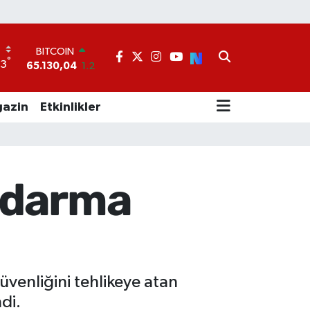
BITCOIN
65.130,04
1.2
DOLAR
°
33
47,7106
0.17
EURO
55,1652
0.27
azin
Etkinlikler
STERLİN
64,4046
0.35
GRAM ALTIN
6618.49
2.12
BİST100
ndarma
13.773
-19
venliğini tehlikeye atan
di.