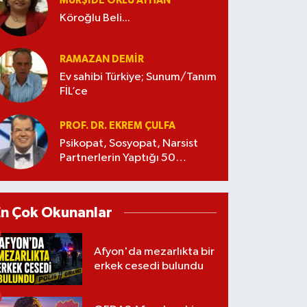
MÜRŞIDE OKLU AYHAN
Köroğlu Beli...
RAMAZAN DEMİR
Ev sahibi Türkiye; Sunum/Tanım
FİL’ce
PROF. DR. EKREM ÇULFA
Psikopat, Sosyopat, Narsist
Partnerlerin Yaptığı 50
Manipülasyon
En Çok Okunanlar
Afyon'da mezarlıkta bir
erkek cesedi bulundu