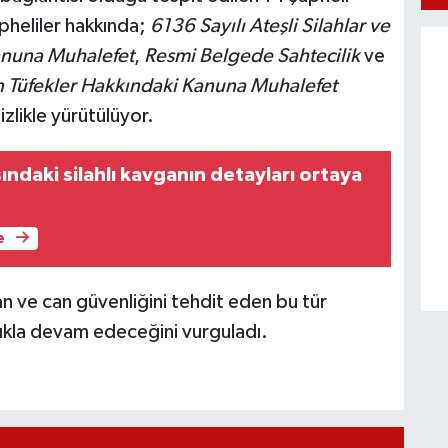
üpheliler hakkında;
6136 Sayılı Ateşli Silahlar ve
Kanuna Muhalefet
,
Resmi Belgede Sahtecilik
ve
n Tüfekler Hakkındaki Kanuna Muhalefet
izlikle yürütülüyor.
ındaki silahlı kavganın detayları ortaya
e
an ve can güvenliğini tehdit eden bu tür
lıkla devam edeceğini vurguladı.