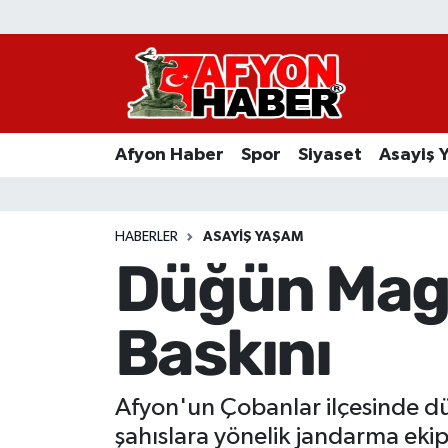
Afyon Haber
Siyaset
Afyon Haber
Spor
Siyaset
Asayiş 
Spor
Asayiş Yaşam
HABERLER
ASAYIŞ YAŞAM
Düğün Mag
Sağlık
Baskını
Eğitim
Sivil Toplum
Afyon'un Çobanlar ilçesinde dü
Ekonomi
şahıslara yönelik jandarma ekip