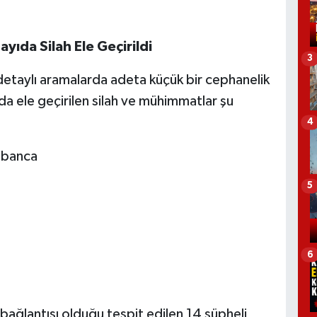
yıda Silah Ele Geçirildi
3
 detaylı aramalarda adeta küçük bir cephanelik
a ele geçirilen silah ve mühimmatlar şu
4
abanca
5
6
bağlantısı olduğu tespit edilen 14 şüpheli