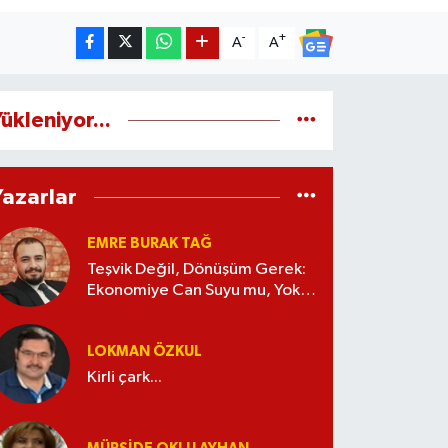
-
+
A
A
ükleniyor...
Yazarlar
EMRE BURAK TAĞ
Teşvik Değil, Dönüşüm Gerek:
Ekonomiye Can Suyu mu, Yoksa
Kaynak İsrafı mı?
LOKMAN ÖZKUL
Kirli çark...