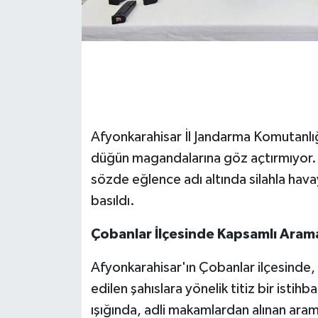
Afyonkarahisar İl Jandarma Komutanlığı
düğün magandalarına göz açtırmıyor. Ö
sözde eğlence adı altında silahla ha
basıldı.
Çobanlar İlçesinde Kapsamlı Arama
Afyonkarahisar'ın Çobanlar ilçesinde, 
edilen şahıslara yönelik titiz bir istihb
ışığında, adli makamlardan alınan aram