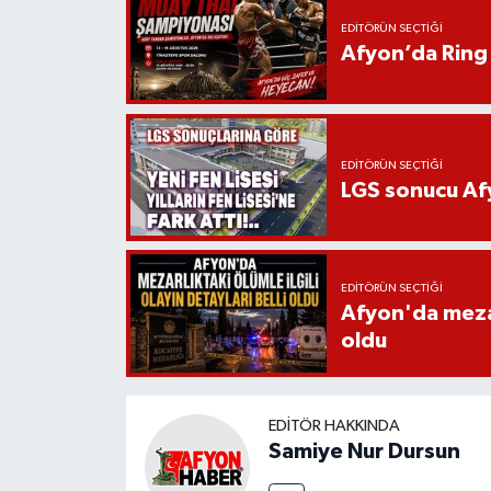
EDITÖRÜN SEÇTIĞI
Afyon’da Ring 
EDITÖRÜN SEÇTIĞI
LGS sonucu Afy
EDITÖRÜN SEÇTIĞI
Afyon'da mezarl
oldu
EDITÖR HAKKINDA
Samiye Nur Dursun