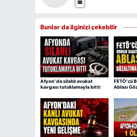
Bunlar da ilginizi çekebilir
Afyon'da silahlı avukat
FETÖ’cü B
kavgası tutuklamayla bitti
Ablası Göz