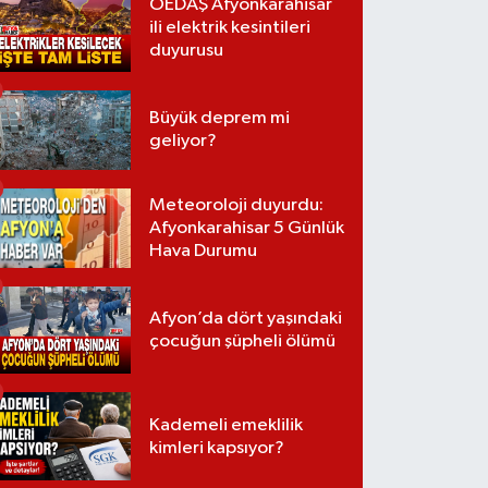
OEDAŞ Afyonkarahisar
ili elektrik kesintileri
duyurusu
Büyük deprem mi
geliyor?
Meteoroloji duyurdu:
Afyonkarahisar 5 Günlük
Hava Durumu
Afyon’da dört yaşındaki
çocuğun şüpheli ölümü
Kademeli emeklilik
kimleri kapsıyor?