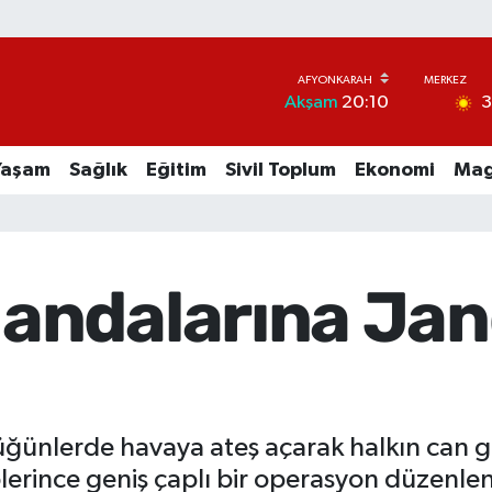
Akşam
20:10
Yaşam
Sağlık
Eğitim
Sivil Toplum
Ekonomi
Mag
andalarına Ja
ğünlerde havaya ateş açarak halkın can gü
lerince geniş çaplı bir operasyon düzenlen