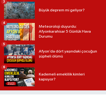
3
Büyük deprem mi geliyor?
4
Meteoroloji duyurdu:
Afyonkarahisar 5 Günlük Hava
Durumu
5
Afyon’da dört yaşındaki çocuğun
şüpheli ölümü
6
Kademeli emeklilik kimleri
kapsıyor?