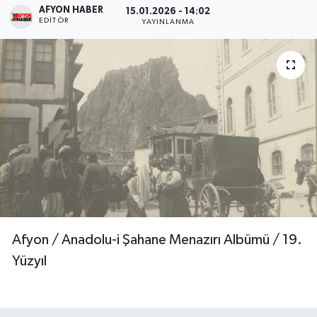
AFYON HABER
15.01.2026 - 14:02
EDITÖR
YAYINLANMA
Magazin
Etkinlikler
Afyon / Anadolu-i Şahane Menazırı Albümü / 19.
Yüzyıl