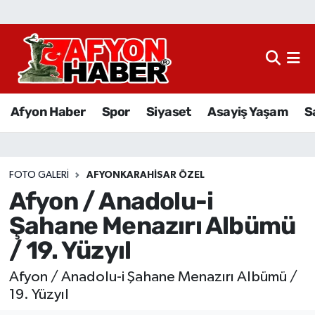
Afyon Haber
Siyaset
Afyon Haber
Spor
Siyaset
Asayiş Yaşam
S
Spor
Asayiş Yaşam
FOTO GALERI
AFYONKARAHISAR ÖZEL
Afyon / Anadolu-i
Sağlık
Şahane Menazırı Albümü
Eğitim
/ 19. Yüzyıl
Sivil Toplum
Afyon / Anadolu-i Şahane Menazırı Albümü /
19. Yüzyıl
Ekonomi