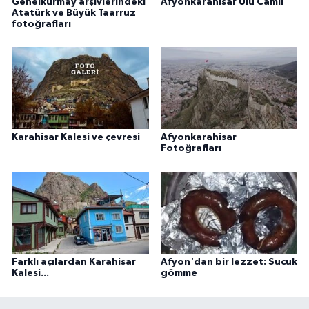
Genelkurmay arşivlerindeki
Afyonkarahisar Ulu Camii
Atatürk ve Büyük Taarruz
fotoğrafları
Karahisar Kalesi ve çevresi
Afyonkarahisar
Fotoğrafları
Farklı açılardan Karahisar
Afyon'dan bir lezzet: Sucuk
Kalesi...
gömme