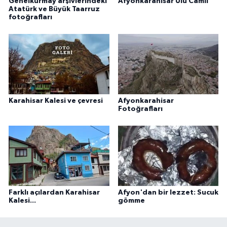
Genelkurmay arşivlerindeki
Afyonkarahisar Ulu Camii
Atatürk ve Büyük Taarruz
fotoğrafları
Karahisar Kalesi ve çevresi
Afyonkarahisar
Fotoğrafları
Farklı açılardan Karahisar
Afyon'dan bir lezzet: Sucuk
Kalesi...
gömme