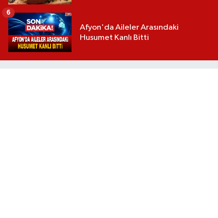
6
Afyon'da Aileler Arasındaki
Husumet Kanlı Bitti