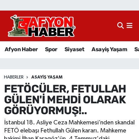
Afyon Haber
Siyaset
Afyon Haber
Spor
Siyaset
Asayiş Yaşam
S
Spor
Asayiş Yaşam
HABERLER
ASAYIŞ YAŞAM
FETÖCÜLER, FETULLAH
Sağlık
GÜLEN'İ MEHDİ OLARAK
Eğitim
GÖRÜYORMUŞ!..
Sivil Toplum
İstanbul 18. Asliye Ceza Mahkemesi’nden skandal
FETÖ elebaşı Fethullah Gülen kararı. Mahkeme
Ekonomi
hakimi İlhan Karagöz'ün, 4 Temmuz'daki