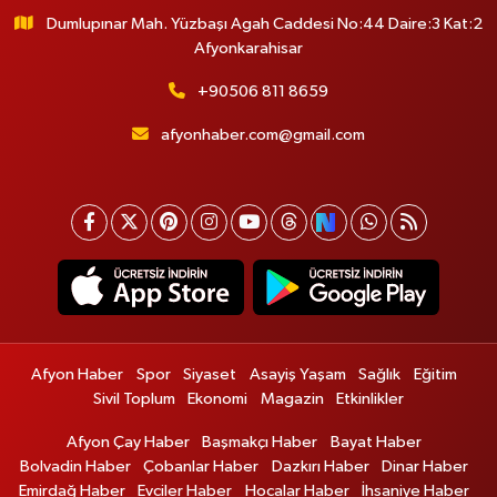
Dumlupınar Mah. Yüzbaşı Agah Caddesi No:44 Daire:3 Kat:2
Afyonkarahisar
+90506 811 8659
afyonhaber.com@gmail.com
Afyon Haber
Spor
Siyaset
Asayiş Yaşam
Sağlık
Eğitim
Sivil Toplum
Ekonomi
Magazin
Etkinlikler
Afyon Çay Haber
Başmakçı Haber
Bayat Haber
Bolvadin Haber
Çobanlar Haber
Dazkırı Haber
Dinar Haber
Emirdağ Haber
Evciler Haber
Hocalar Haber
İhsaniye Haber