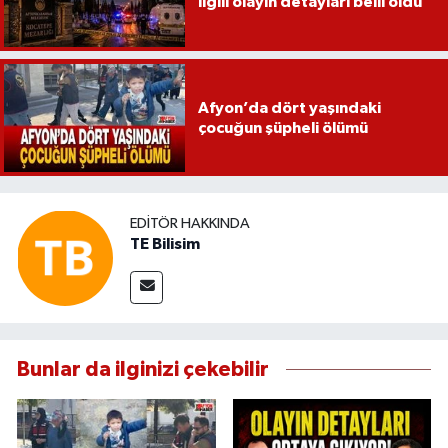
ilgili olayın detayları belli oldu
Afyon’da dört yaşındaki
çocuğun şüpheli ölümü
EDITÖR HAKKINDA
TE Bilisim
Bunlar da ilginizi çekebilir