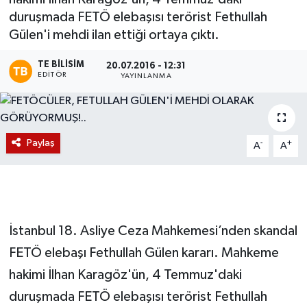
duruşmada FETÖ elebaşısı terörist Fethullah
Magazin
Gülen'i mehdi ilan ettiği ortaya çıktı.
Etkinlikler
TE BILISIM
20.07.2016 - 12:31
EDITÖR
YAYINLANMA
Paylaş
-
+
A
A
İstanbul 18. Asliye Ceza Mahkemesi’nden skandal
FETÖ elebaşı Fethullah Gülen kararı. Mahkeme
hakimi İlhan Karagöz'ün, 4 Temmuz'daki
duruşmada FETÖ elebaşısı terörist Fethullah