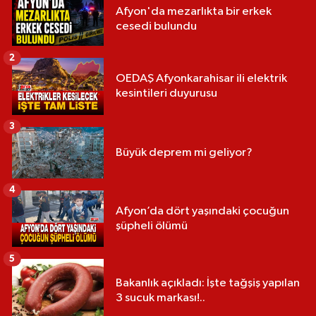
Afyon'da mezarlıkta bir erkek
cesedi bulundu
2
OEDAŞ Afyonkarahisar ili elektrik
kesintileri duyurusu
3
Büyük deprem mi geliyor?
4
Afyon’da dört yaşındaki çocuğun
şüpheli ölümü
5
Bakanlık açıkladı: İşte tağşiş yapılan
3 sucuk markası!..