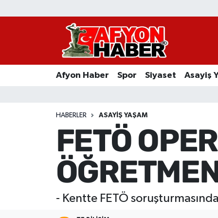
Afyon Haber
Siyaset
Afyon Haber
Spor
Siyaset
Asayiş 
Spor
Asayiş Yaşam
HABERLER
ASAYIŞ YAŞAM
FETÖ OPE
Sağlık
ÖĞRETMEN
Eğitim
Sivil Toplum
- Kentte FETÖ soruşturmasında 
Ekonomi