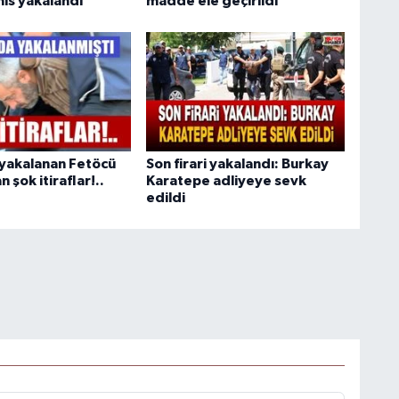
hıs yakalandı
madde ele geçirildi
yakalanan Fetöcü
Son firari yakalandı: Burkay
 şok itiraflar!..
Karatepe adliyeye sevk
edildi