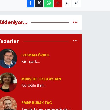
-
+
A
A
ükleniyor...
Yazarlar
LOKMAN ÖZKUL
Kirli çark...
MÜRŞIDE OKLU AYHAN
Köroğlu Beli...
EMRE BURAK TAĞ
Teşviki bilen, geleceği okur