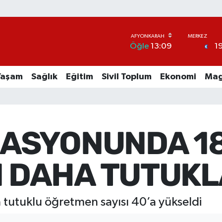
1
Öğle
13:09
Yaşam
Sağlık
Eğitim
Sivil Toplum
Ekonomi
Mag
RASYONUNDA 1
 DAHA TUTUKL
tutuklu öğretmen sayısı 40’a yükseldi