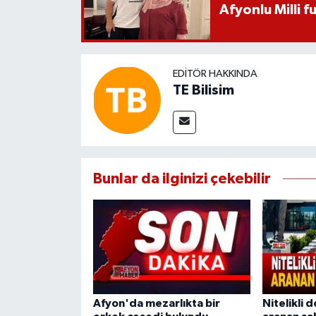
Afyonlu Milli 
EDITÖR HAKKINDA
TE Bilisim
Bunlar da ilginizi çekebilir
Afyon'da mezarlıkta bir
Nitelikli d