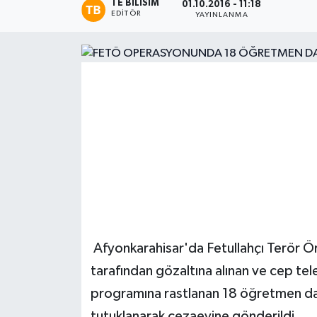
TE BILISIM
01.10.2016 - 11:18
EDITÖR
YAYINLANMA
Magazin
Etkinlikler
Afyonkarahisar'da Fetullahçı Terör Ö
tarafından gözaltına alınan ve cep tel
programına rastlanan 18 öğretmen da
tutuklanarak cezaevine gönderildi.