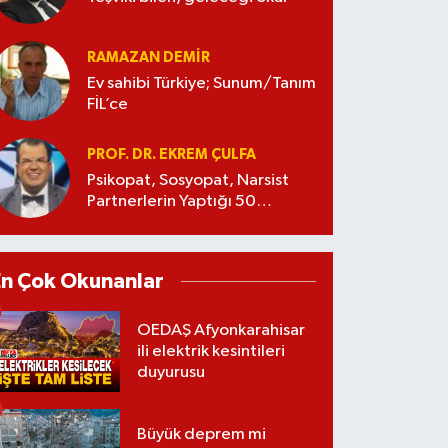
RAMAZAN DEMİR
Ev sahibi Türkiye; Sunum/Tanım
FİL’ce
PROF. DR. EKREM ÇULFA
Psikopat, Sosyopat, Narsist
Partnerlerin Yaptığı 50
Manipülasyon
En Çok Okunanlar
OEDAŞ Afyonkarahisar
ili elektrik kesintileri
duyurusu
Büyük deprem mi