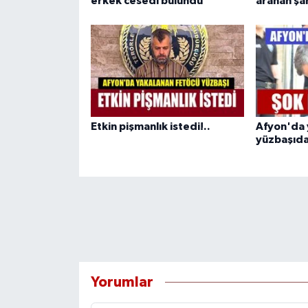
erkek cesedi bulundu
aranan şa
Etkin pişmanlık istedi!..
Afyon'da 
yüzbaşıdan
Yorumlar