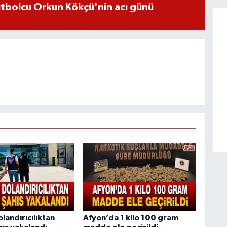
futbolcu Orkun Kökçü'nin acı günü
olandırıcılıktan
Afyon’da 1 kilo 100 gram