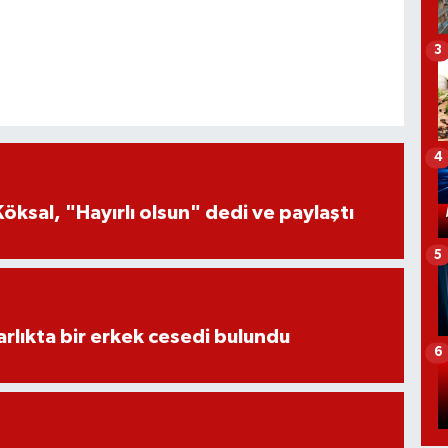
3
4
öksal, "Hayırlı olsun" dedi ve paylaştı
5
lıkta bir erkek cesedi bulundu
6