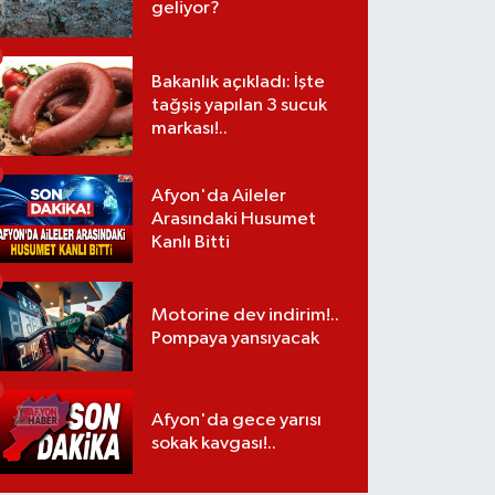
geliyor?
Bakanlık açıkladı: İşte
tağşiş yapılan 3 sucuk
markası!..
Afyon'da Aileler
Arasındaki Husumet
Kanlı Bitti
Motorine dev indirim!..
Pompaya yansıyacak
Afyon'da gece yarısı
sokak kavgası!..