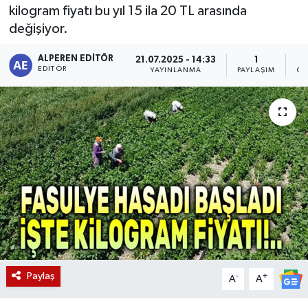
kilogram fiyatı bu yıl 15 ila 20 TL arasında
Magazin
değişiyor.
Etkinlikler
ALPEREN EDITÖR
21.07.2025 - 14:33
1
EDITÖR
YAYINLANMA
PAYLAŞIM
OK
Paylaş
-
+
A
A