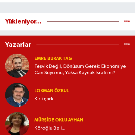
Yükleniyor...
Yazarlar
EMRE BURAK TAĞ
Teşvik Değil, Dönüşüm Gerek: Ekonomiye
Can Suyu mu, Yoksa Kaynak İsrafı mı?
LOKMAN ÖZKUL
Kirli çark...
MÜRŞIDE OKLU AYHAN
Köroğlu Beli...