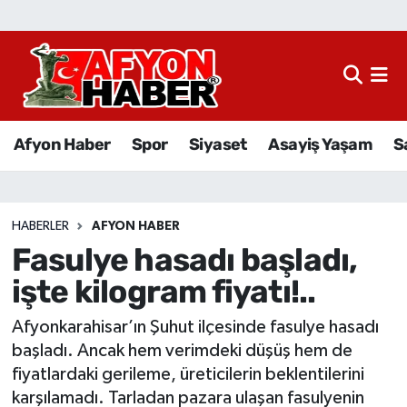
Afyon Haber
Siyaset
Afyon Haber
Spor
Siyaset
Asayiş Yaşam
S
Spor
Asayiş Yaşam
HABERLER
AFYON HABER
Fasulye hasadı başladı,
Sağlık
işte kilogram fiyatı!..
Eğitim
Afyonkarahisar’ın Şuhut ilçesinde fasulye hasadı
Sivil Toplum
başladı. Ancak hem verimdeki düşüş hem de
fiyatlardaki gerileme, üreticilerin beklentilerini
Ekonomi
karşılamadı. Tarladan pazara ulaşan fasulyenin