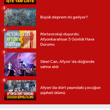
3
Büyük deprem mi geliyor?
4
Meteoroloji duyurdu:
Afyonkarahisar 5 Günlük Hava
Durumu
5
Sibel Can, Afyon'da düğünde
sahne aldı
6
Afyon’da dört yaşındaki çocuğun
şüpheli ölümü