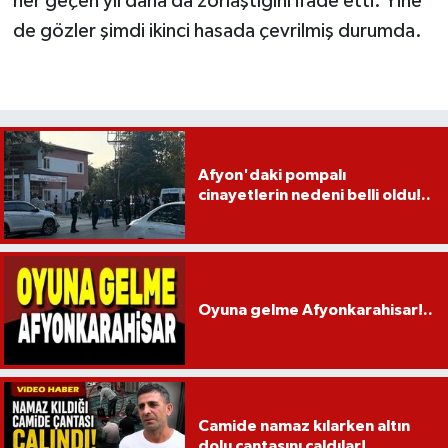
her geçen yıl daha da zorlaştığını ifade etti. Yine
de gözler şimdi ikinci hasada çevrilmiş durumda.
Afyon'daki pompalı
cinayetlerin nedeni belli oldu!..
Oyuna gelme Afyonkarahisar!..
Camide namaz kılarken altın
dolu çantasını çaldılar!..