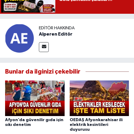
EDITÖR HAKKINDA
Alperen Editör
Bunlar da ilginizi çekebilir
Afyon’da güvenilir gıda için
OEDAŞ Afyonkarahisar ili
sıkı denetim
elektrik kesintileri
duyurusu