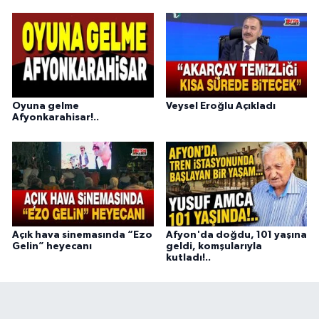
Oyuna gelme
Veysel Eroğlu Açıkladı
Afyonkarahisar!..
Açık hava sinemasında “Ezo
Afyon'da doğdu, 101 yaşına
Gelin” heyecanı
geldi, komşularıyla
kutladı!..