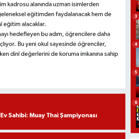
itim kadrosu alanında uzman isimlerden
geleneksel eğitimden faydalanacak hem de
3
nî eğitim alacaklar.
tırmayı hedefleyen bu adım, öğrencilere daha
çlıyor. Bu yeni okul sayesinde öğrenciler,
4
irken dinî değerlerini de koruma imkanına sahip
5
6
Ev Sahibi: Muay Thai Şampiyonası