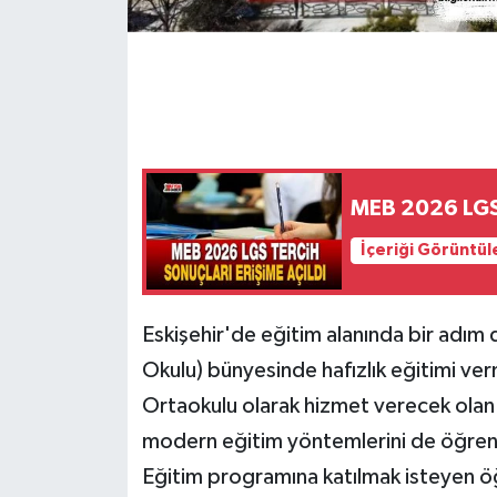
MEB 2026 LGS t
İçeriği Görüntül
Eskişehir'de eğitim alanında bir adım 
Okulu) bünyesinde hafızlık eğitimi ver
Ortaokulu olarak hizmet verecek olan bu
modern eğitim yöntemlerini de öğrenc
Eğitim programına katılmak isteyen öğr