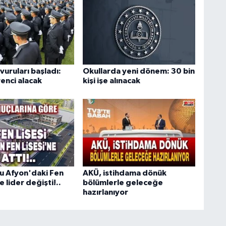
uruları başladı:
Okullarda yeni dönem: 30 bin
enci alacak
kişi işe alınacak
u Afyon'daki Fen
AKÜ, istihdama dönük
e lider değişti!..
bölümlerle geleceğe
hazırlanıyor