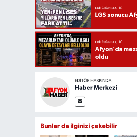
EDITÖRÜN SEÇTIĞI
LGS sonucu Afy
EDITÖRÜN SEÇTIĞI
Afyon'da mezarl
oldu
EDITÖR HAKKINDA
Haber Merkezi
Bunlar da ilginizi çekebilir