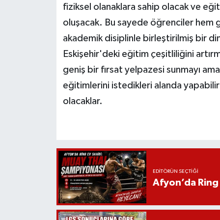
fiziksel olanaklara sahip olacak ve eğ
oluşacak. Bu sayede öğrenciler hem 
akademik disiplinle birleştirilmiş bir di
Eskişehir'deki eğitim çeşitliliğini ar
geniş bir fırsat yelpazesi sunmayı ama
eğitimlerini istedikleri alanda yapabil
olacaklar.
EDITÖRÜN SEÇTIĞI
Afyon’da Ring 