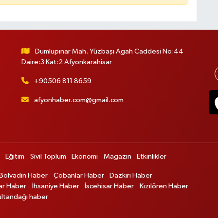
Dumlupınar Mah. Yüzbaşı Agah Caddesi No:44
Daire:3 Kat:2 Afyonkarahisar
+90506 811 8659
afyonhaber.com@gmail.com
Eğitim
Sivil Toplum
Ekonomi
Magazin
Etkinlikler
Bolvadin Haber
Çobanlar Haber
Dazkırı Haber
ar Haber
İhsaniye Haber
İscehisar Haber
Kızılören Haber
ultandağı haber