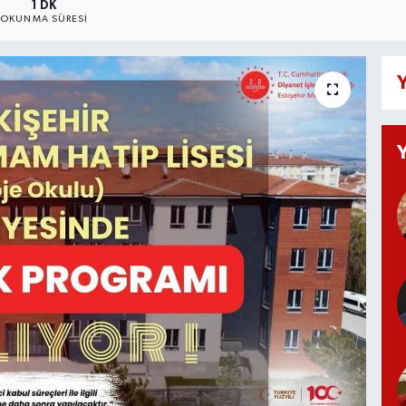
1 DK
OKUNMA SÜRESI
Y