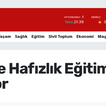
Yatsı
21:39
Yaşam
Sağlık
Eğitim
Sivil Toplum
Ekonomi
Mag
 Hafızlık Eğitim
or