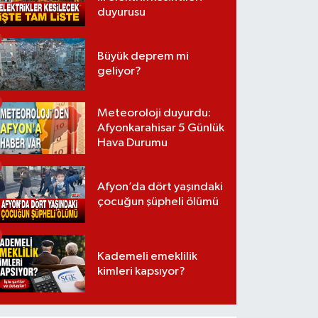
duyurusu
Büyük deprem mi
geliyor?
Meteoroloji duyurdu:
Afyonkarahisar 5 Günlük
Hava Durumu
Afyon’da dört yaşındaki
çocuğun şüpheli ölümü
Kademeli emeklilik
kimleri kapsıyor?