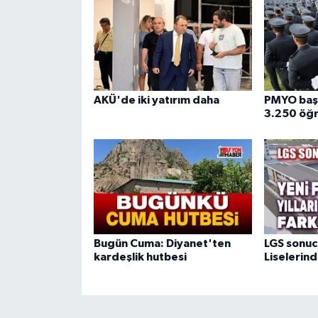
AKÜ'de iki yatırım daha
PMYO başv
3.250 öğr
Bugün Cuma: Diyanet'ten
LGS sonuc
kardeşlik hutbesi
Liselerind