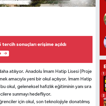
ercih sonuçları erişime açıldı
e
daha atılıyor. Anadolu İmam Hatip Lisesi (Proje
1
mek amacıyla yeni bir okul açılıyor. İmam Hatip
 okul, geleneksel hafızlık eğitiminin yanı sıra
ilere sunmayı hedefliyor.
2
enciler için okul, son teknolojiyle donatılmış