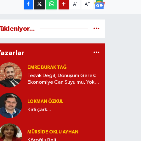
-
+
A
A
ükleniyor...
Yazarlar
EMRE BURAK TAĞ
Teşvik Değil, Dönüşüm Gerek:
Ekonomiye Can Suyu mu, Yoksa
Kaynak İsrafı mı?
LOKMAN ÖZKUL
Kirli çark...
MÜRŞIDE OKLU AYHAN
Köroğlu Beli...