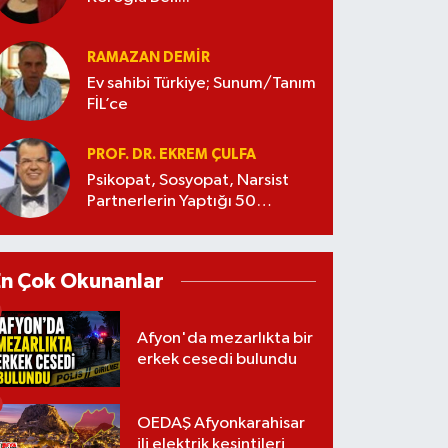
RAMAZAN DEMİR
Ev sahibi Türkiye; Sunum/Tanım
FİL’ce
PROF. DR. EKREM ÇULFA
Psikopat, Sosyopat, Narsist
Partnerlerin Yaptığı 50
Manipülasyon
En Çok Okunanlar
Afyon'da mezarlıkta bir
erkek cesedi bulundu
OEDAŞ Afyonkarahisar
ili elektrik kesintileri