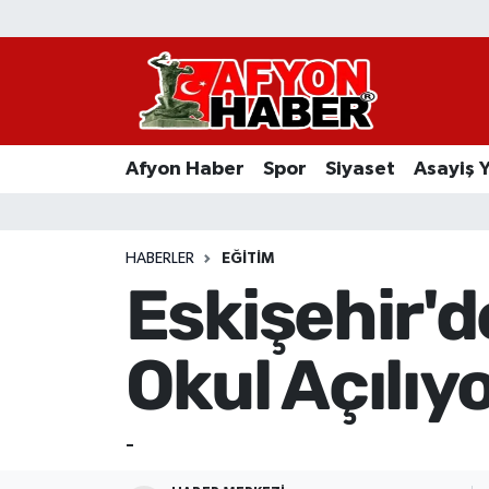
Afyon Haber
Siyaset
Afyon Haber
Spor
Siyaset
Asayiş 
Spor
Asayiş Yaşam
HABERLER
EĞITIM
Eskişehir'de
Sağlık
Okul Açılıy
Eğitim
Sivil Toplum
-
Ekonomi