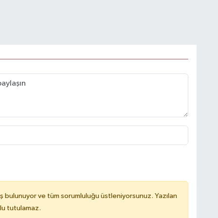
ş bulunuyor ve tüm sorumluluğu üstleniyorsunuz. Yazılan
lu tutulamaz.