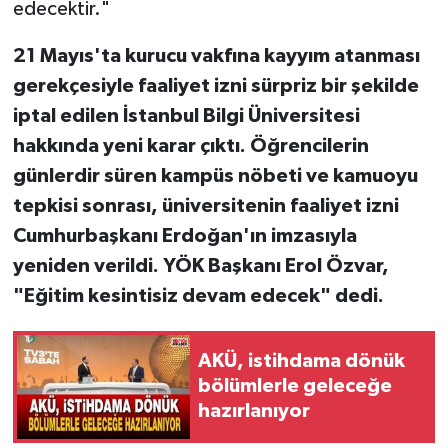
edecektir."
21 Mayıs'ta kurucu vakfına kayyım atanması
gerekçesiyle faaliyet izni sürpriz bir şekilde
iptal edilen İstanbul Bilgi Üniversitesi
hakkında yeni karar çıktı. Öğrencilerin
günlerdir süren kampüs nöbeti ve kamuoyu
tepkisi sonrası, üniversitenin faaliyet izni
Cumhurbaşkanı Erdoğan'ın imzasıyla
yeniden verildi. YÖK Başkanı Erol Özvar,
"Eğitim kesintisiz devam edecek" dedi.
AKÜ, istihdama dönük
bölümlerle geleceğe
hazırlanıyor