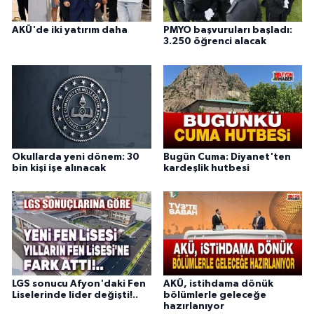
AKÜ'de iki yatırım daha
PMYO başvuruları başladı:
3.250 öğrenci alacak
Okullarda yeni dönem: 30
Bugün Cuma: Diyanet'ten
bin kişi işe alınacak
kardeşlik hutbesi
LGS sonucu Afyon'daki Fen
AKÜ, istihdama dönük
Liselerinde lider değişti!..
bölümlerle geleceğe
hazırlanıyor