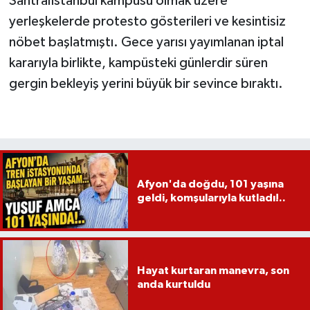
Santralİstanbul kampüsü olmak üzere
yerleşkelerde protesto gösterileri ve kesintisiz
nöbet başlatmıştı. Gece yarısı yayımlanan iptal
kararıyla birlikte, kampüsteki günlerdir süren
gergin bekleyiş yerini büyük bir sevince bıraktı.
Afyon'da doğdu, 101 yaşına
geldi, komşularıyla kutladı!..
Hayat kurtaran manevra, son
anda kurtuldu