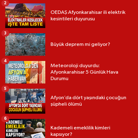
2
OEDAŞ Afyonkarahisar ili elektrik
kesintileri duyurusu
3
Büyük deprem mi geliyor?
4
Meteoroloji duyurdu:
Afyonkarahisar 5 Günlük Hava
Durumu
5
Afyon’da dört yaşındaki çocuğun
şüpheli ölümü
6
Kademeli emeklilik kimleri
kapsıyor?