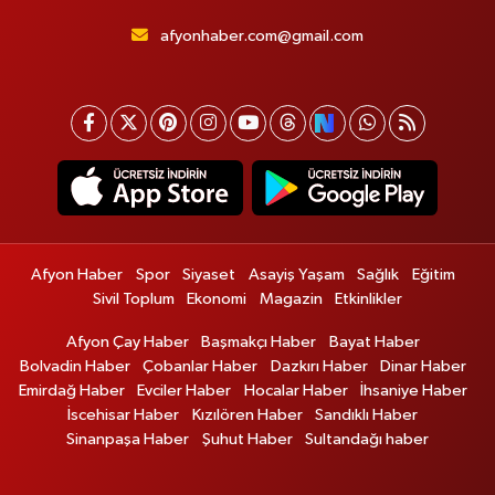
afyonhaber.com@gmail.com
Afyon Haber
Spor
Siyaset
Asayiş Yaşam
Sağlık
Eğitim
Sivil Toplum
Ekonomi
Magazin
Etkinlikler
Afyon Çay Haber
Başmakçı Haber
Bayat Haber
Bolvadin Haber
Çobanlar Haber
Dazkırı Haber
Dinar Haber
Emirdağ Haber
Evciler Haber
Hocalar Haber
İhsaniye Haber
İscehisar Haber
Kızılören Haber
Sandıklı Haber
Sinanpaşa Haber
Şuhut Haber
Sultandağı haber