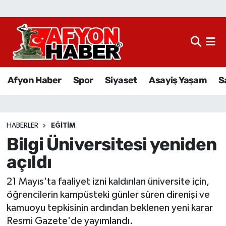
Afyon Haber
Siyaset
Afyon Haber
Spor
Siyaset
Asayiş Yaşam
S
Spor
Asayiş Yaşam
HABERLER
EĞITIM
Bilgi Üniversitesi yeniden
Sağlık
açıldı
Eğitim
21 Mayıs'ta faaliyet izni kaldırılan üniversite için,
Sivil Toplum
öğrencilerin kampüsteki günler süren direnişi ve
kamuoyu tepkisinin ardından beklenen yeni karar
Ekonomi
Resmi Gazete'de yayımlandı.