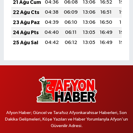
21 Ağu Cum
04:36
06:08
13:06
16:52
19:54
22 Ağu Cts
04:38
06:09
13:06
16:51
19:53
23 Ağu Paz
04:39
06:10
13:06
16:50
19:51
24 Ağu Pts
04:40
06:11
13:05
16:49
19:50
25 Ağu Sal
04:42
06:12
13:05
16:49
19:48
Afyon Haber; Güncel ve Tarafsız Afyonkarahisar Haberleri, Son
Dakika Gelişmeleri, Köşe Yazıları ve Haber Yorumlarıyla Afyon'un
Güvenilir Adresi.