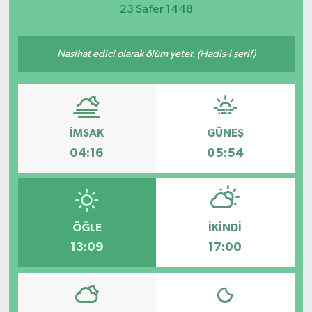
23 Safer 1448
Magazin
Nasihat edici olarak ölüm yeter. (Hadis-i şerif)
Etkinlikler
İMSAK
GÜNEŞ
04:16
05:54
ÖĞLE
İKINDI
13:09
17:00