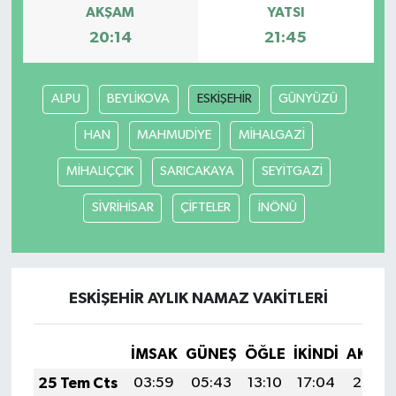
AKŞAM
YATSI
20:14
21:45
ALPU
BEYLİKOVA
ESKİŞEHİR
GÜNYÜZÜ
HAN
MAHMUDİYE
MİHALGAZİ
MİHALIÇÇIK
SARICAKAYA
SEYİTGAZİ
SİVRİHİSAR
ÇİFTELER
İNÖNÜ
ESKİŞEHİR AYLIK NAMAZ VAKITLERI
İMSAK
GÜNEŞ
ÖĞLE
İKINDI
AKŞA
25 Tem Cts
03:59
05:43
13:10
17:04
20:26