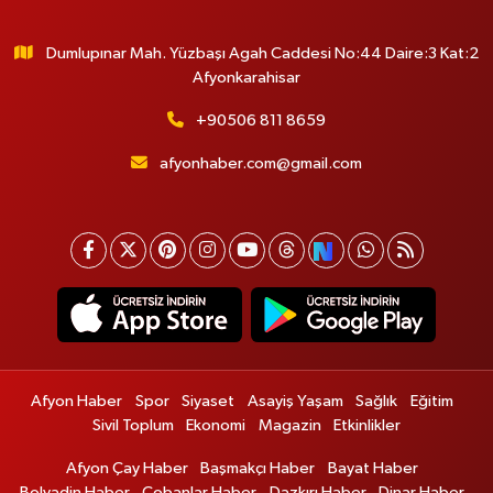
Dumlupınar Mah. Yüzbaşı Agah Caddesi No:44 Daire:3 Kat:2
Afyonkarahisar
+90506 811 8659
afyonhaber.com@gmail.com
Afyon Haber
Spor
Siyaset
Asayiş Yaşam
Sağlık
Eğitim
Sivil Toplum
Ekonomi
Magazin
Etkinlikler
Afyon Çay Haber
Başmakçı Haber
Bayat Haber
Bolvadin Haber
Çobanlar Haber
Dazkırı Haber
Dinar Haber