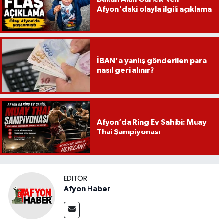
Afyon'daki olayla ilgili açıklama
İBAN'a yanlış gönderilen para
nasıl geri alınır?
Afyon’da Ring Ev Sahibi: Muay
Thai Şampiyonası
EDITÖR
Afyon Haber