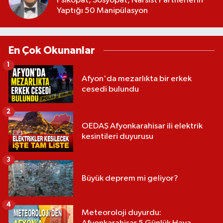
Psikopat, Sosyopat, Narsist Partnerlerin
Yaptığı 50 Manipülasyon
En Çok Okunanlar
1
Afyon'da mezarlıkta bir erkek
cesedi bulundu
2
OEDAŞ Afyonkarahisar ili elektrik
kesintileri duyurusu
3
Büyük deprem mi geliyor?
4
Meteoroloji duyurdu: