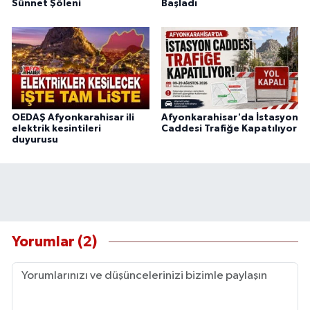
Sünnet Şöleni
Başladı
OEDAŞ Afyonkarahisar ili
Afyonkarahisar'da İstasyon
elektrik kesintileri
Caddesi Trafiğe Kapatılıyor
duyurusu
Yorumlar (2)