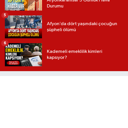
Afyonkarahisar 5 Günlük Hava
Durumu
5
Afyon’da dört yaşındaki çocuğun
şüpheli ölümü
6
Kademeli emeklilik kimleri
kapsıyor?