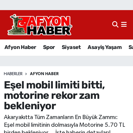
Afyon Haber
Siyaset
Afyon Haber
Spor
Siyaset
Asayiş Yaşam
S
Spor
Asayiş Yaşam
HABERLER
AFYON HABER
Eşel mobil limiti bitti,
Sağlık
motorine rekor zam
Eğitim
bekleniyor
Sivil Toplum
Akaryakıtta Tüm Zamanların En Büyük Zammı:
Eşel mobil limitinin dolmasıyla Motorine 5.70 TL
Ekonomi
birden bekleniyor... İşte haberin detayları!..