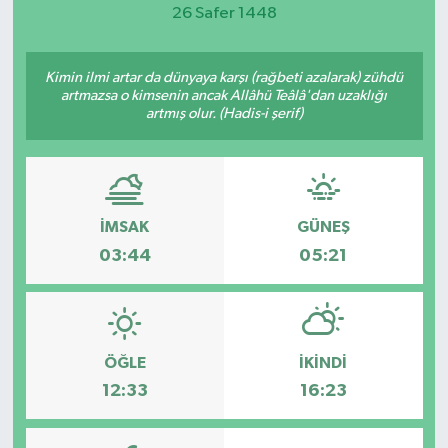
26 Safer 1448
Magazin
Kimin ilmi artar da dünyaya karşı (rağbeti azalarak) zühdü
Etkinlikler
artmazsa o kimsenin ancak Allâhü Teâlâ'dan uzaklığı
artmış olur. (Hadis-i şerif)
İMSAK
GÜNEŞ
03:44
05:21
ÖĞLE
İKINDI
12:33
16:23