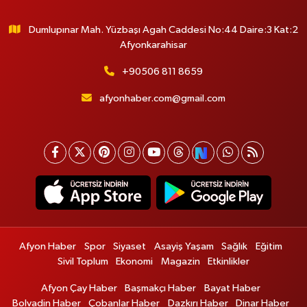
Dumlupınar Mah. Yüzbaşı Agah Caddesi No:44 Daire:3 Kat:2
Afyonkarahisar
+90506 811 8659
afyonhaber.com@gmail.com
Afyon Haber
Spor
Siyaset
Asayiş Yaşam
Sağlık
Eğitim
Sivil Toplum
Ekonomi
Magazin
Etkinlikler
Afyon Çay Haber
Başmakçı Haber
Bayat Haber
Bolvadin Haber
Çobanlar Haber
Dazkırı Haber
Dinar Haber