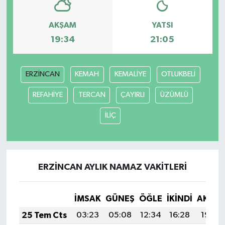
AKŞAM
YATSI
19:34
21:05
ERZİNCAN
KEMAH
KEMALİYE
OTLUKBELİ
REFAHİYE
TERCAN
ÇAYIRLI
ÜZÜMLÜ
İLİÇ
ERZİNCAN AYLIK NAMAZ VAKITLERI
İMSAK
GÜNEŞ
ÖĞLE
İKINDI
AKŞA
25 Tem Cts
03:23
05:08
12:34
16:28
19:50