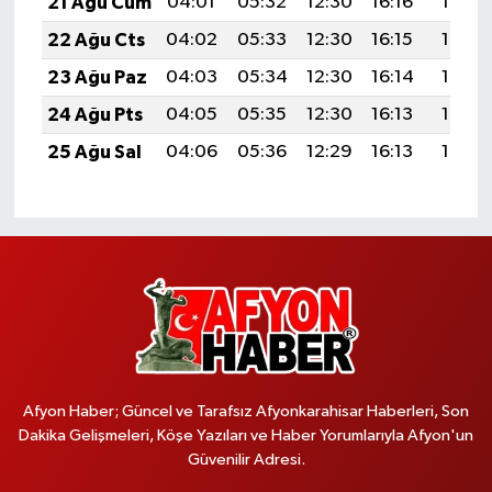
21 Ağu Cum
04:01
05:32
12:30
16:16
19:18
22 Ağu Cts
04:02
05:33
12:30
16:15
19:17
23 Ağu Paz
04:03
05:34
12:30
16:14
19:15
24 Ağu Pts
04:05
05:35
12:30
16:13
19:14
25 Ağu Sal
04:06
05:36
12:29
16:13
19:12
Afyon Haber; Güncel ve Tarafsız Afyonkarahisar Haberleri, Son
Dakika Gelişmeleri, Köşe Yazıları ve Haber Yorumlarıyla Afyon'un
Güvenilir Adresi.