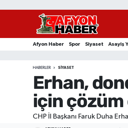
Afyon Haber
Siyaset
Afyon Haber
Spor
Siyaset
Asayiş 
Spor
Asayiş Yaşam
HABERLER
SIYASET
Erhan, don
Sağlık
için çözüm 
Eğitim
Sivil Toplum
CHP İl Başkanı Faruk Duha Erhan
Ekonomi