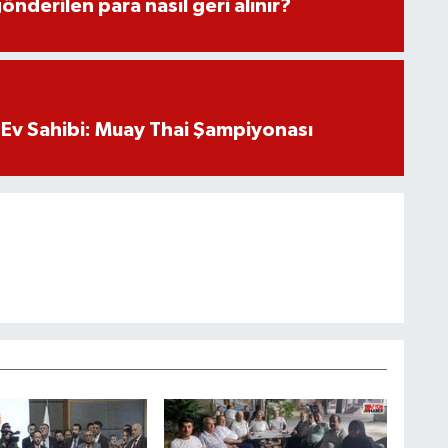
önderilen para nasıl geri alınır?
Ev Sahibi: Muay Thai Şampiyonası