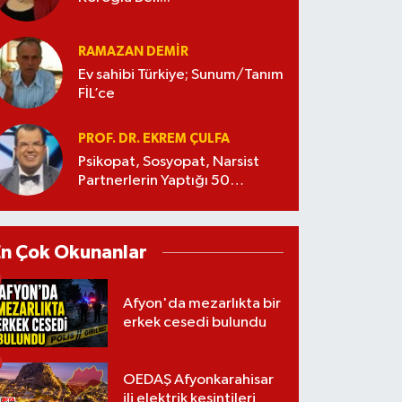
RAMAZAN DEMİR
Ev sahibi Türkiye; Sunum/Tanım
FİL’ce
PROF. DR. EKREM ÇULFA
Psikopat, Sosyopat, Narsist
Partnerlerin Yaptığı 50
Manipülasyon
En Çok Okunanlar
Afyon'da mezarlıkta bir
erkek cesedi bulundu
OEDAŞ Afyonkarahisar
ili elektrik kesintileri