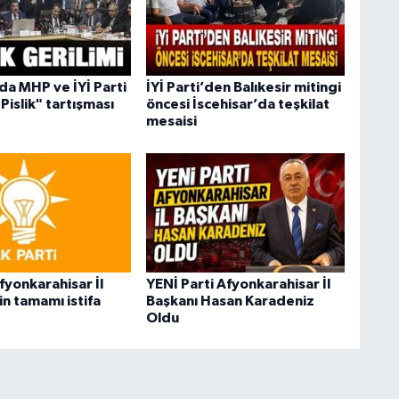
a MHP ve İYİ Parti
İYİ Parti’den Balıkesir mitingi
Pislik" tartışması
öncesi İscehisar’da teşkilat
mesaisi
fyonkarahisar İl
YENİ Parti Afyonkarahisar İl
n tamamı istifa
Başkanı Hasan Karadeniz
Oldu