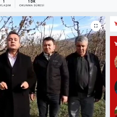
1
1 DK
AYLAŞIM
OKUNMA SÜRESI
Y