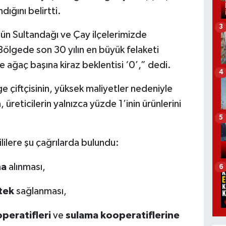
dığını belirtti.
3
ün Sultandağı ve Çay ilçelerimizde
. Bölgede son 30 yılın en büyük felaketi
 ağaç başına kiraz beklentisi ‘0’,” dedi.
4
e çiftçisinin, yüksek maliyetler nedeniyle
üreticilerin yalnızca yüzde 1’inin ürünlerini
5
lilere şu çağrılarda bulundu:
na
alınması,
6
tek
sağlanması,
peratifleri
ve
sulama kooperatiflerine