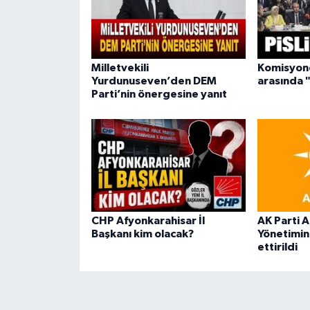
Milletvekili
Komisyond
Yurdunuseven’den DEM
arasında "
Parti’nin önergesine yanıt
CHP Afyonkarahisar İl
AK Parti A
Başkanı kim olacak?
Yönetimini
ettirildi