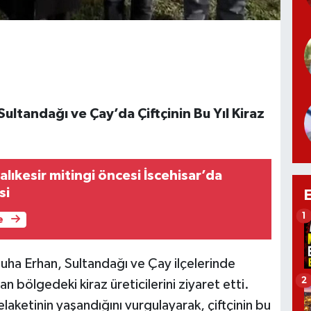
ultandağı ve Çay’da Çiftçinin Bu Yıl Kiraz
Balıkesir mitingi öncesi İscehisar’da
si
1
e
uha Erhan, Sultandağı ve Çay ilçelerinde
2
 bölgedeki kiraz üreticilerini ziyaret etti.
elaketinin yaşandığını vurgulayarak, çiftçinin bu