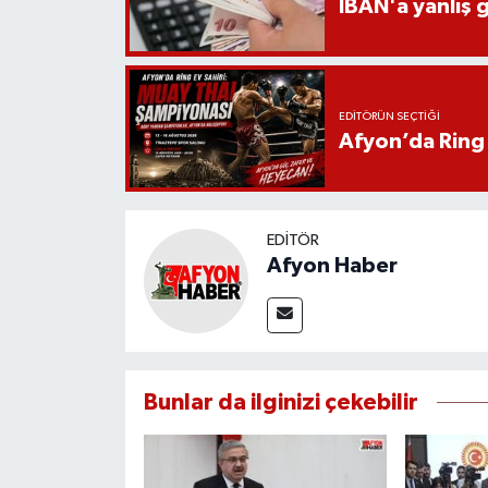
İBAN'a yanlış g
EDITÖRÜN SEÇTIĞI
Afyon’da Ring 
EDITÖR
Afyon Haber
Bunlar da ilginizi çekebilir