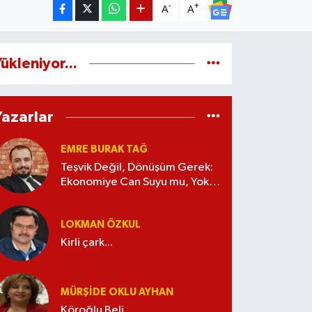
-
+
A
A
ükleniyor...
Yazarlar
EMRE BURAK TAĞ
Teşvik Değil, Dönüşüm Gerek:
Ekonomiye Can Suyu mu, Yoksa
Kaynak İsrafı mı?
LOKMAN ÖZKUL
Kirli çark...
MÜRŞIDE OKLU AYHAN
Köroğlu Beli...