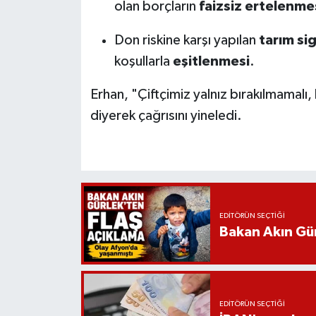
olan borçların
faizsiz ertelenme
Don riskine karşı yapılan
tarım sig
koşullarla
eşitlenmesi
.
Erhan, "Çiftçimiz yalnız bırakılmamalı, 
diyerek çağrısını yineledi.
EDITÖRÜN SEÇTIĞI
Bakan Akın Gür
EDITÖRÜN SEÇTIĞI