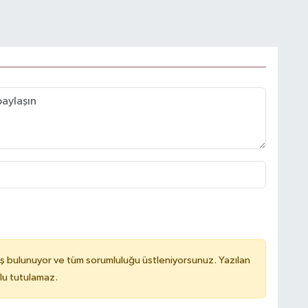
ş bulunuyor ve tüm sorumluluğu üstleniyorsunuz. Yazılan
lu tutulamaz.