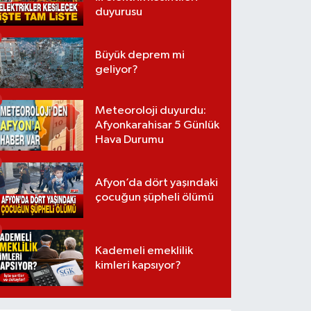
duyurusu
Büyük deprem mi
geliyor?
Meteoroloji duyurdu:
Afyonkarahisar 5 Günlük
Hava Durumu
Afyon’da dört yaşındaki
çocuğun şüpheli ölümü
Kademeli emeklilik
kimleri kapsıyor?