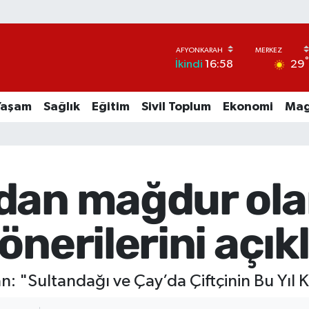
29
İkindi
16:58
Yaşam
Sağlık
Eğitim
Sivil Toplum
Ekonomi
Mag
dan mağdur olan
önerilerini açık
: "Sultandağı ve Çay’da Çiftçinin Bu Yıl 