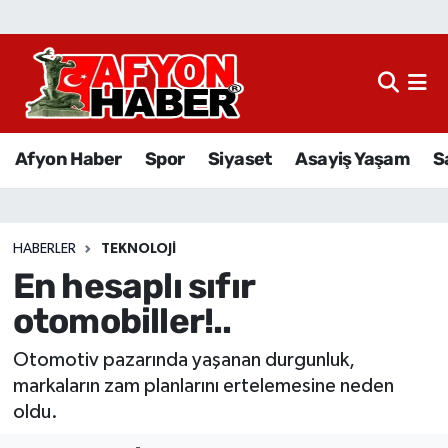
Afyon Haber
Siyaset
Afyon Haber
Spor
Siyaset
Asayiş Yaşam
S
Spor
Asayiş Yaşam
HABERLER
TEKNOLOJI
En hesaplı sıfır
Sağlık
otomobiller!..
Eğitim
Otomotiv pazarında yaşanan durgunluk,
Sivil Toplum
markaların zam planlarını ertelemesine neden
oldu.
Ekonomi