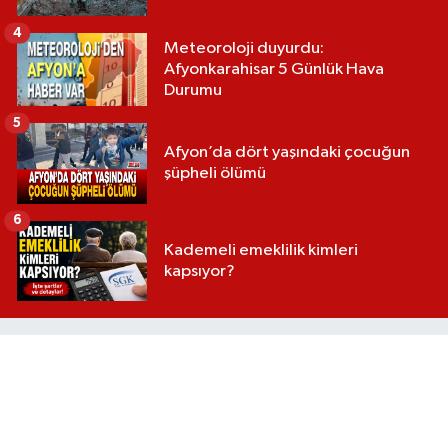
4
Meteoroloji duyurdu:
Afyonkarahisar 5 Günlük Hava
Durumu
5
Afyon’da dört yaşındaki çocuğun
şüpheli ölümü
6
Kademeli emeklilik kimleri
kapsıyor?