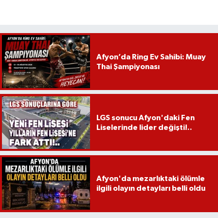
Afyon’da Ring Ev Sahibi: Muay
Thai Şampiyonası
LGS sonucu Afyon'daki Fen
Liselerinde lider değişti!..
Afyon'da mezarlıktaki ölümle
ilgili olayın detayları belli oldu