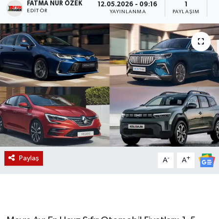
FATMA NUR ÖZEK
12.05.2026 - 09:16
1
EDITÖR
YAYINLANMA
PAYLAŞIM
O
Magazin
Etkinlikler
Paylaş
-
+
A
A