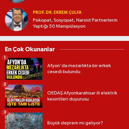
PROF. DR. EKREM ÇULFA
Psikopat, Sosyopat, Narsist Partnerlerin
Yaptığı 50 Manipülasyon
En Çok Okunanlar
1
Afyon'da mezarlıkta bir erkek
cesedi bulundu
2
OEDAŞ Afyonkarahisar ili elektrik
kesintileri duyurusu
3
Büyük deprem mi geliyor?