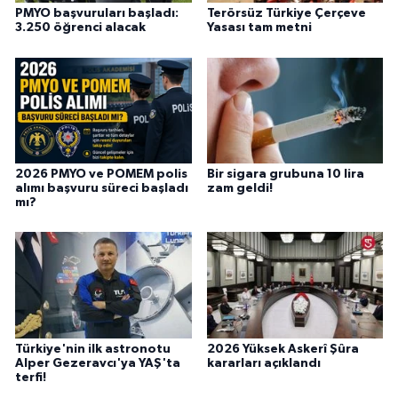
PMYO başvuruları başladı:
Terörsüz Türkiye Çerçeve
3.250 öğrenci alacak
Yasası tam metni
2026 PMYO ve POMEM polis
Bir sigara grubuna 10 lira
alımı başvuru süreci başladı
zam geldi!
mı?
Türkiye'nin ilk astronotu
2026 Yüksek Askerî Şûra
Alper Gezeravcı'ya YAŞ'ta
kararları açıklandı
terfi!