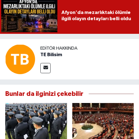
Afyon'da mezarlıktaki ölümle
ilgili olayın detayları belli oldu
EDITÖR HAKKINDA
TE Bilisim
Bunlar da ilginizi çekebilir