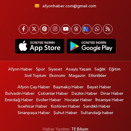
afyonhaber.com@gmail.com
Afyon Haber
Spor
Siyaset
Asayiş Yaşam
Sağlık
Eğitim
Sivil Toplum
Ekonomi
Magazin
Etkinlikler
Afyon Çay Haber
Başmakçı Haber
Bayat Haber
Bolvadin Haber
Çobanlar Haber
Dazkırı Haber
Dinar Haber
Emirdağ Haber
Evciler Haber
Hocalar Haber
İhsaniye Haber
İscehisar Haber
Kızılören Haber
Sandıklı Haber
Sinanpaşa Haber
Şuhut Haber
Sultandağı haber
Haber Yazılımı:
TE Bilişim