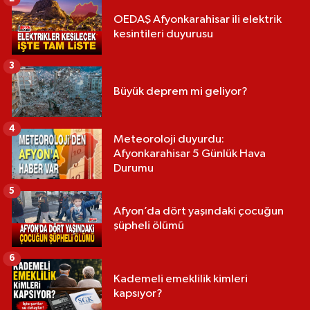
OEDAŞ Afyonkarahisar ili elektrik
kesintileri duyurusu
3
Büyük deprem mi geliyor?
4
Meteoroloji duyurdu:
Afyonkarahisar 5 Günlük Hava
Durumu
5
Afyon’da dört yaşındaki çocuğun
şüpheli ölümü
6
Kademeli emeklilik kimleri
kapsıyor?