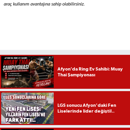
araç kullanım avantajına sahip olabilirsiniz.
Afyon’da Ring Ev Sahibi: Muay
Thai Şampiyonası
LGS sonucu Afyon'daki Fen
Liselerinde lider değişti!..