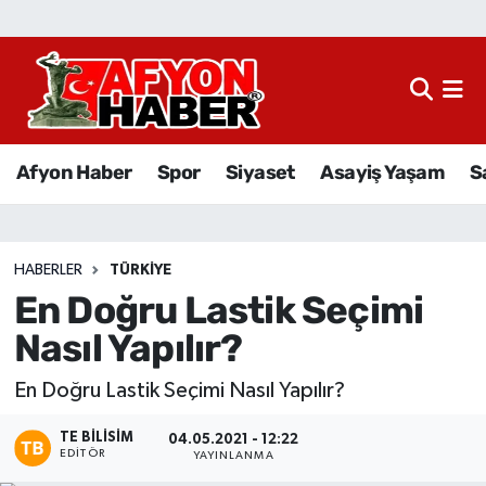
Afyon Haber
Siyaset
Afyon Haber
Spor
Siyaset
Asayiş Yaşam
S
Spor
Asayiş Yaşam
HABERLER
TÜRKIYE
En Doğru Lastik Seçimi
Sağlık
Nasıl Yapılır?
Eğitim
En Doğru Lastik Seçimi Nasıl Yapılır?
Sivil Toplum
TE BILISIM
04.05.2021 - 12:22
EDITÖR
YAYINLANMA
Ekonomi