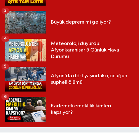
3
Büyük deprem mi geliyor?
4
Meteoroloji duyurdu:
Afyonkarahisar 5 Günlük Hava
Durumu
5
Afyon’da dört yaşındaki çocuğun
şüpheli ölümü
6
Kademeli emeklilik kimleri
kapsıyor?