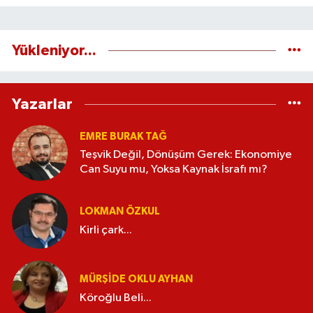
Yükleniyor...
Yazarlar
EMRE BURAK TAĞ
Teşvik Değil, Dönüşüm Gerek: Ekonomiye
Can Suyu mu, Yoksa Kaynak İsrafı mı?
LOKMAN ÖZKUL
Kirli çark...
MÜRŞIDE OKLU AYHAN
Köroğlu Beli...