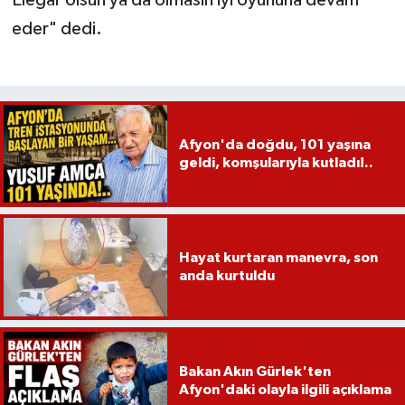
eder" dedi.
Afyon'da doğdu, 101 yaşına
geldi, komşularıyla kutladı!..
Hayat kurtaran manevra, son
anda kurtuldu
Bakan Akın Gürlek'ten
Afyon'daki olayla ilgili açıklama