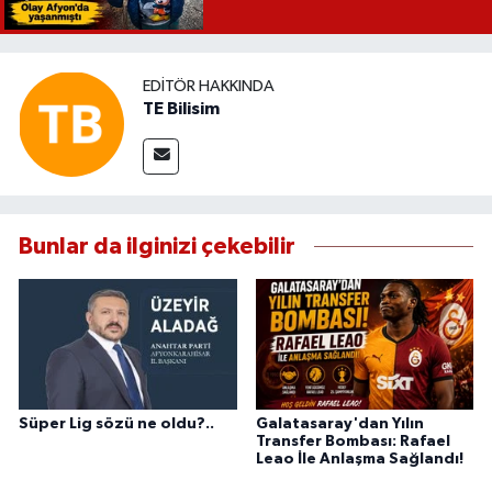
EDITÖR HAKKINDA
TE Bilisim
Bunlar da ilginizi çekebilir
Süper Lig sözü ne oldu?..
Galatasaray'dan Yılın
Transfer Bombası: Rafael
Leao İle Anlaşma Sağlandı!