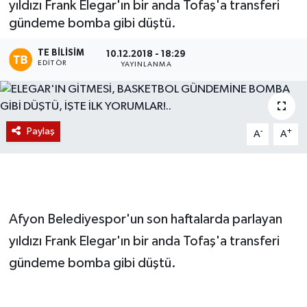
yıldızı Frank Elegar'ın bir anda Tofaş'a transferi
gündeme bomba gibi düştü.
Magazin
TE BILISIM
10.12.2018 - 18:29
Etkinlikler
EDITÖR
YAYINLANMA
Paylaş
-
+
A
A
Afyon Belediyespor'un son haftalarda parlayan
yıldızı Frank Elegar'ın bir anda Tofaş'a transferi
gündeme bomba gibi düştü.