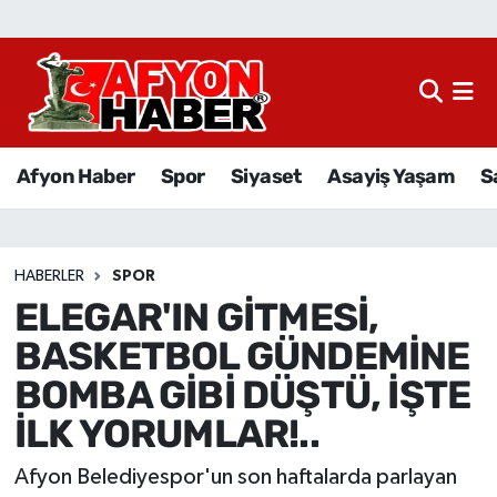
Afyon Haber
Siyaset
Afyon Haber
Spor
Siyaset
Asayiş Yaşam
S
Spor
Asayiş Yaşam
HABERLER
SPOR
ELEGAR'IN GİTMESİ,
Sağlık
BASKETBOL GÜNDEMİNE
Eğitim
BOMBA GİBİ DÜŞTÜ, İŞTE
İLK YORUMLAR!..
Sivil Toplum
Afyon Belediyespor'un son haftalarda parlayan
Ekonomi