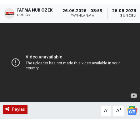
FATMA NUR ÖZEK
Magazin
26.06.2026 - 08:59
26.06.2026 -
EDITÖR
YAYINLANMA
GÜNCELLE
Etkinlikler
Paylaş
-
+
A
A