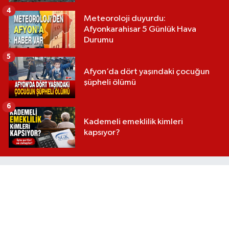
4
Meteoroloji duyurdu:
Afyonkarahisar 5 Günlük Hava
Durumu
5
Afyon’da dört yaşındaki çocuğun
şüpheli ölümü
6
Kademeli emeklilik kimleri
kapsıyor?