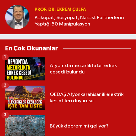
PROF. DR. EKREM ÇULFA
Psikopat, Sosyopat, Narsist Partnerlerin
Yaptığı 50 Manipülasyon
En Çok Okunanlar
1
Afyon'da mezarlıkta bir erkek
cesedi bulundu
2
OEDAŞ Afyonkarahisar ili elektrik
kesintileri duyurusu
3
Büyük deprem mi geliyor?