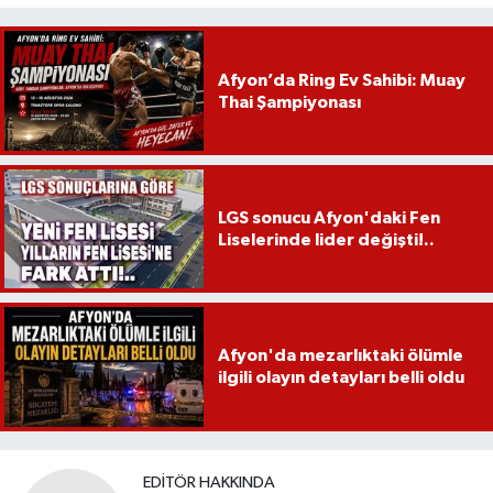
Afyon’da Ring Ev Sahibi: Muay
Thai Şampiyonası
LGS sonucu Afyon'daki Fen
Liselerinde lider değişti!..
Afyon'da mezarlıktaki ölümle
ilgili olayın detayları belli oldu
EDITÖR HAKKINDA