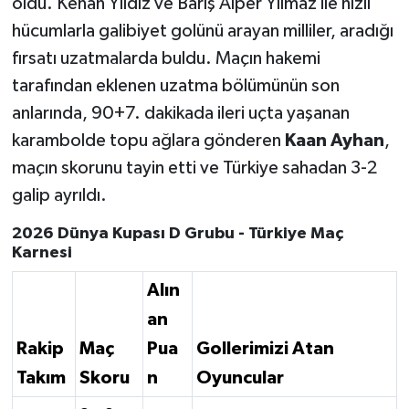
oldu. Kenan Yıldız ve Barış Alper Yılmaz ile hızlı
hücumlarla galibiyet golünü arayan milliler, aradığı
fırsatı uzatmalarda buldu. Maçın hakemi
tarafından eklenen uzatma bölümünün son
anlarında, 90+7. dakikada ileri uçta yaşanan
karambolde topu ağlara gönderen
Kaan Ayhan
,
maçın skorunu tayin etti ve Türkiye sahadan 3-2
galip ayrıldı.
2026 Dünya Kupası D Grubu - Türkiye Maç
Karnesi
Alın
an
Rakip
Maç
Pua
Gollerimizi Atan
Takım
Skoru
n
Oyuncular