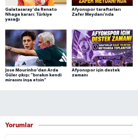
Galatasaray'da Renato
Afyonspor taraftarları
Nhaga kararı: Türkiye
Zafer Meydanı’nda
yasağı
Jose Mourinho’dan Arda
Afyonspor için destek
Güler çıkışı: "bırakın kendi
zamanı
mirasını inşa etsin"
Yorumlar