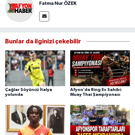
Fatma Nur ÖZEK
Bunlar da ilginizi çekebilir
Çağlar Söyüncü İtalya
Afyon’da Ring Ev Sahibi:
yolunda
Muay Thai Şampiyonası