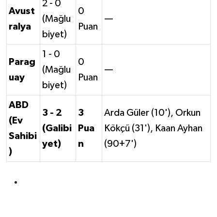
2 - 0
Avust
0
(Mağlu
—
ralya
Puan
biyet)
1 - 0
Parag
0
(Mağlu
—
uay
Puan
biyet)
ABD
3 - 2
3
Arda Güler (10'), Orkun
(Ev
(Galibi
Pua
Kökçü (31'), Kaan Ayhan
Sahibi
yet)
n
(90+7')
)