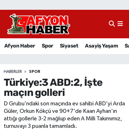
Afyon Haber
Siyaset
Afyon Haber
Spor
Siyaset
Asayiş Yaşam
S
Spor
Asayiş Yaşam
HABERLER
SPOR
Türkiye:3 ABD:2, İşte
Sağlık
maçın golleri
Eğitim
D Grubu'ndaki son maçında ev sahibi ABD'yi Arda
Sivil Toplum
Güler, Orkun Kökçü ve 90+7'de Kaan Ayhan'ın
attığı gollerle 3-2 mağlup eden A Milli Takımımız,
Ekonomi
turnuvayı 3 puanla tamamladı.