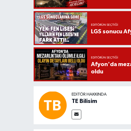
EDITÖRÜN SEÇTIĞI
LGS sonucu Afy
EDITÖRÜN SEÇTIĞI
Afyon'da mezarl
oldu
EDITÖR HAKKINDA
TE Bilisim