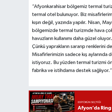
“Afyonkarahisar bölgemiz termal turizm
termal otel bulunuyor. Biz misafirler
kışın değil, yazında yapılır. Nisan, May
bölgemizde termal turizmde hava çok g
havuzların kullanımı daha güzel oluyor.
Çünkü yaprakların sararıp renklerini d
Misafirlerimizin sadece kış aylarında d
istiyoruz. Bu yüzden termal turizmi 
fabrika ve istihdama destek sağlıyor.
EDITÖRÜN SEÇTIĞI
Afyon’da Ring 