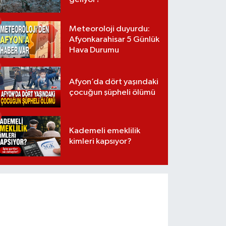
Meteoroloji duyurdu:
Afyonkarahisar 5 Günlük
Hava Durumu
Afyon’da dört yaşındaki
çocuğun şüpheli ölümü
Kademeli emeklilik
kimleri kapsıyor?