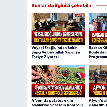
Bunlar da ilginizi çekebilir
Veysel Eroğlu’ndan Bekir
Başkan Kö
Şapçı Ve Beytullah Şapçı’ya
Konfeder
Taziye Ziyareti
Programın
Afyon’da patates ekim
Afyon’da b
alanlarında hastalık kontrolü
denetimle