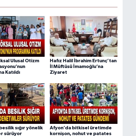
ksal Ulusal Otizm
Hafız Halil İbrahim Ertunç’tan
asyonu’nun
İl Müftüsü İmamoğlu’na
a Katıldı
Ziyaret
esilik sığır yönelik
Afyon’da bitkisel üretimde
r sürüyor
kornişon, nohut ve patates