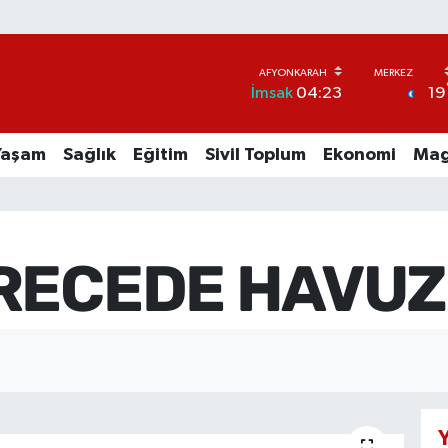
19
İmsak
04:23
Yaşam
Sağlık
Eğitim
Sivil Toplum
Ekonomi
Mag
ERECEDE HAVUZ
Y