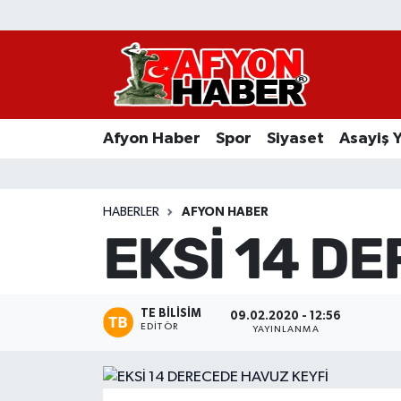
Afyon Haber
Siyaset
Afyon Haber
Spor
Siyaset
Asayiş 
Spor
Asayiş Yaşam
HABERLER
AFYON HABER
EKSİ 14 D
Sağlık
Eğitim
TE BILISIM
09.02.2020 - 12:56
EDITÖR
YAYINLANMA
Sivil Toplum
Ekonomi