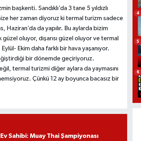
in başkenti. Sandıklı’da 3 tane 5 yıldızlı
4
imize her zaman diyoruz ki termal turizm sadece
ıs, Haziran’da da yapılır. Bu aylarda bizim
üzel oluyor, dışarısı güzel oluyor ve termal
5
 Eylül- Ekim daha farklı bir hava yaşanıyor.
eğiştirdiği bir dönemde geçiriyoruz.
eğil, termal turizmi diğer aylara da yaymasını
6
önemsiyoruz. Çünkü 12 ay boyunca bacasız bir
”
Ev Sahibi: Muay Thai Şampiyonası