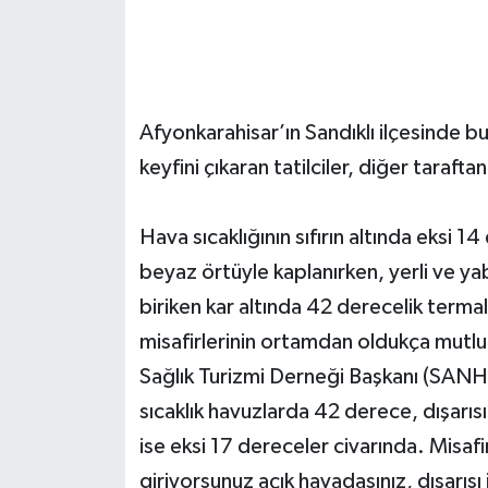
Magazin
Etkinlikler
Afyonkarahisar’ın Sandıklı ilçesinde bu
keyfini çıkaran tatilciler, diğer tarafta
Hava sıcaklığının sıfırın altında eksi 
beyaz örtüyle kaplanırken, yerli ve yab
biriken kar altında 42 derecelik terma
misafirlerinin ortamdan oldukça mutlu 
Sağlık Turizmi Derneği Başkanı (SA
sıcaklık havuzlarda 42 derece, dışarısı
ise eksi 17 dereceler civarında. Misaf
giriyorsunuz açık havadasınız, dışarısı 