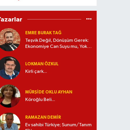
Yazarlar
EMRE BURAK TAĞ
Teşvik Değil, Dönüşüm Gerek:
Ekonomiye Can Suyu mu, Yoksa
Kaynak İsrafı mı?
LOKMAN ÖZKUL
Kirli çark...
MÜRŞIDE OKLU AYHAN
Köroğlu Beli...
RAMAZAN DEMİR
Ev sahibi Türkiye; Sunum/Tanım