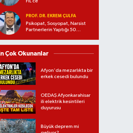
FİL’ce
PROF. DR. EKREM ÇULFA
Psikopat, Sosyopat, Narsist
Partnerlerin Yaptığı 50
Manipülasyon
En Çok Okunanlar
Afyon'da mezarlıkta bir
erkek cesedi bulundu
OEDAŞ Afyonkarahisar
ili elektrik kesintileri
duyurusu
Büyük deprem mi
geliyor?