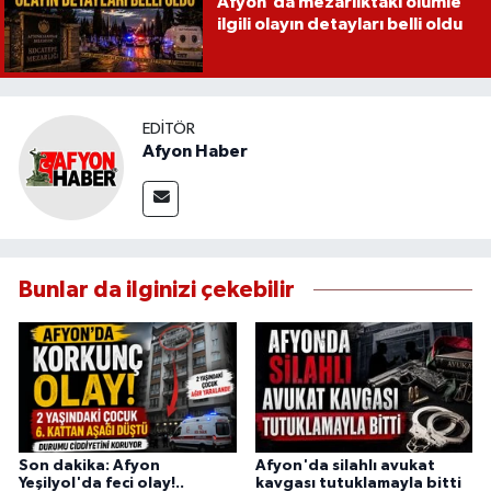
Afyon'da mezarlıktaki ölümle
ilgili olayın detayları belli oldu
EDITÖR
Afyon Haber
Bunlar da ilginizi çekebilir
Son dakika: Afyon
Afyon'da silahlı avukat
Yeşilyol'da feci olay!..
kavgası tutuklamayla bitti