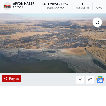
AFYON HABER
14.11.2024 - 11:52
1
EDITÖR
Magazin
YAYINLANMA
PAYLAŞIM
OKUNM
Etkinlikler
Paylaş
-
+
A
A