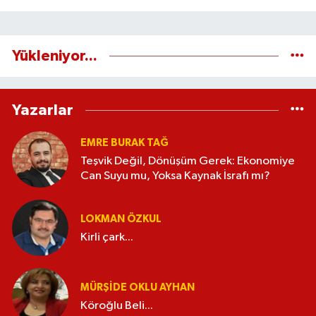
Yükleniyor...
Yazarlar
EMRE BURAK TAĞ
Teşvik Değil, Dönüşüm Gerek: Ekonomiye
Can Suyu mu, Yoksa Kaynak İsrafı mı?
LOKMAN ÖZKUL
Kirli çark...
MÜRŞIDE OKLU AYHAN
Köroğlu Beli...