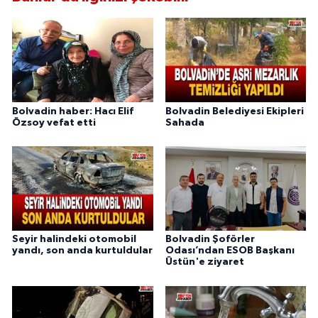
Bolvadin haber: Hacı Elif
Bolvadin Belediyesi Ekipleri
Özsoy vefat etti
Sahada
Seyir halindeki otomobil
Bolvadin Şoförler
yandı, son anda kurtuldular
Odası’ndan ESOB Başkanı
Üstün'e ziyaret