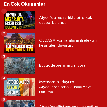
En Çok Okunanlar
1
Afyon'da mezarlıkta bir erkek
cesedi bulundu
2
OEDAŞ Afyonkarahisar ili elektrik
kesintileri duyurusu
3
Büyük deprem mi geliyor?
4
Meteoroloji duyurdu:
Afyonkarahisar 5 Günlük Hava
Durumu
5
Afyon’da dört yaşındaki çocuğun