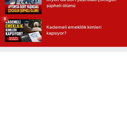
şüpheli ölümü
6
Kademeli emeklilik kimleri
kapsıyor?