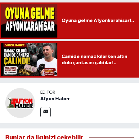
Oyuna gelme Afyonkarahisar!..
Camide namaz kılarken altın
dolu çantasını çaldılar!..
EDITÖR
Afyon Haber
Bunlar da ilginizi çekebilir