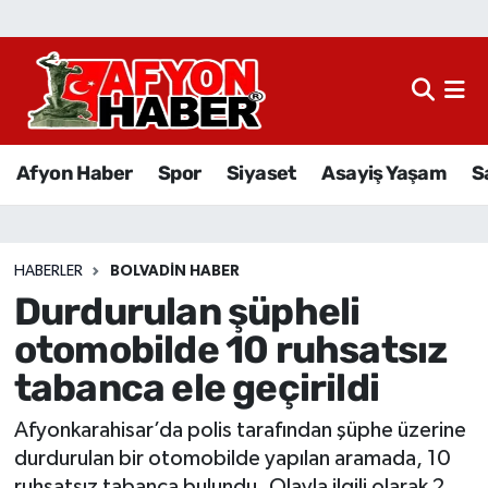
Afyon Haber
Siyaset
Afyon Haber
Spor
Siyaset
Asayiş Yaşam
S
Spor
Asayiş Yaşam
HABERLER
BOLVADIN HABER
Durdurulan şüpheli
Sağlık
otomobilde 10 ruhsatsız
Eğitim
tabanca ele geçirildi
Sivil Toplum
Afyonkarahisar’da polis tarafından şüphe üzerine
durdurulan bir otomobilde yapılan aramada, 10
Ekonomi
ruhsatsız tabanca bulundu. Olayla ilgili olarak 2