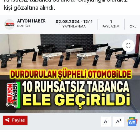
kişi gözaltına alındı.
Magazin
AFYON HABER
02.08.2024 - 12:11
1
EDITÖR
Etkinlikler
YAYINLANMA
PAYLAŞIM
OKUN
Paylaş
-
+
A
A