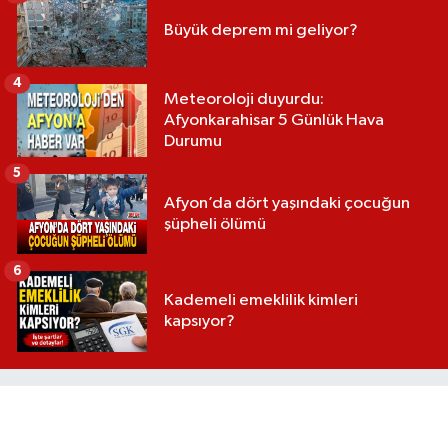
Büyük deprem mi geliyor?
4
Meteoroloji duyurdu:
Afyonkarahisar 5 Günlük Hava
Durumu
5
Afyon’da dört yaşındaki çocuğun
şüpheli ölümü
6
Kademeli emeklilik kimleri
kapsıyor?