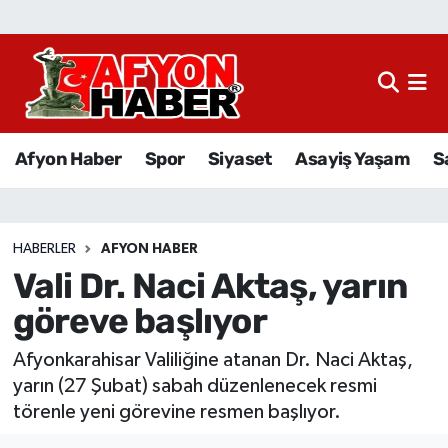
Afyon Haber
Siyaset
Afyon Haber
Spor
Siyaset
Asayiş Yaşam
S
Spor
Asayiş Yaşam
HABERLER
AFYON HABER
Vali Dr. Naci Aktaş, yarın
Sağlık
göreve başlıyor
Eğitim
Afyonkarahisar Valiliğine atanan Dr. Naci Aktaş,
Sivil Toplum
yarın (27 Şubat) sabah düzenlenecek resmi
törenle yeni görevine resmen başlıyor.
Ekonomi