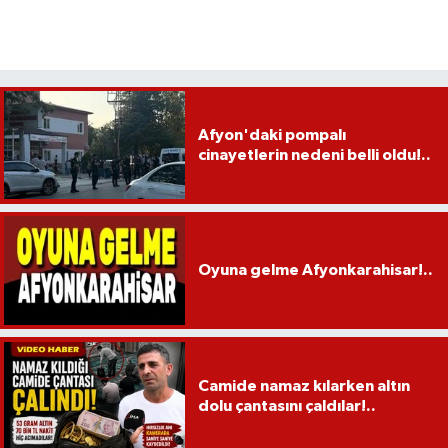
Afyon'daki pompalı
cinayetlerin nedeni belli oldu!..
Oyuna gelme Afyonkarahisar!..
Camide namaz kılarken altın
dolu çantasını çaldılar!..