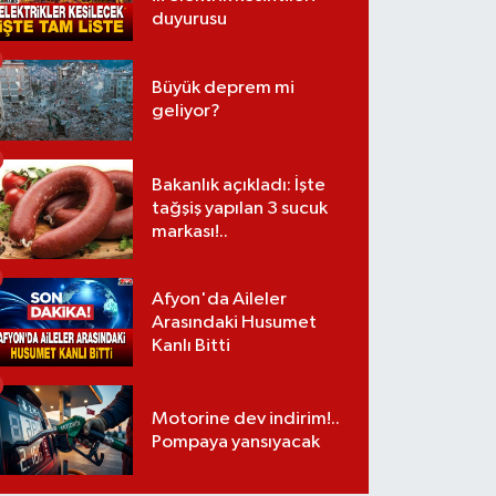
duyurusu
Büyük deprem mi
geliyor?
Bakanlık açıkladı: İşte
tağşiş yapılan 3 sucuk
markası!..
Afyon'da Aileler
Arasındaki Husumet
Kanlı Bitti
Motorine dev indirim!..
Pompaya yansıyacak