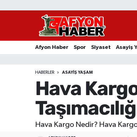
Afyon Haber
Siyaset
Afyon Haber
Spor
Siyaset
Asayiş 
Spor
Asayiş Yaşam
HABERLER
ASAYIŞ YAŞAM
Hava Kargo
Sağlık
Taşımacılığ
Eğitim
Sivil Toplum
Hava Kargo Nedir? Hava Kargo 
Ekonomi