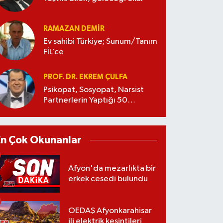
RAMAZAN DEMİR
Ev sahibi Türkiye; Sunum/Tanım
FİL’ce
PROF. DR. EKREM ÇULFA
Psikopat, Sosyopat, Narsist
Partnerlerin Yaptığı 50
Manipülasyon
En Çok Okunanlar
Afyon'da mezarlıkta bir
erkek cesedi bulundu
OEDAŞ Afyonkarahisar
ili elektrik kesintileri