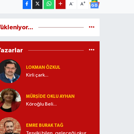
-
+
A
A
ükleniyor...
Yazarlar
LOKMAN ÖZKUL
Kirli çark...
MÜRŞIDE OKLU AYHAN
Köroğlu Beli...
EMRE BURAK TAĞ
Teşviki bilen, geleceği okur