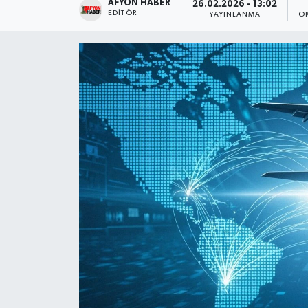
AFYON HABER
26.02.2026 - 13:02
EDITÖR
YAYINLANMA
O
Magazin
Etkinlikler