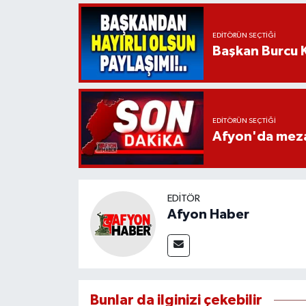
EDITÖRÜN SEÇTIĞI
Başkan Burcu K
EDITÖRÜN SEÇTIĞI
Afyon'da mezar
EDITÖR
Afyon Haber
Bunlar da ilginizi çekebilir