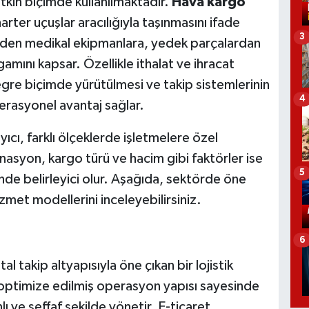
tkin biçimde kullanılmaktadır.
Hava kargo
charter uçuşlar aracılığıyla taşınmasını ifade
3
nden medikal ekipmanlara, yedek parçalardan
gamını kapsar. Özellikle ithalat ve ihracat
egre biçimde yürütülmesi ve takip sistemlerinin
4
perasyonel avantaj sağlar.
ayıcı, farklı ölçeklerde işletmelere özel
nasyon, kargo türü ve hacim gibi faktörler ise
5
nde belirleyici olur. Aşağıda, sektörde öne
izmet modellerini inceleyebilirsiniz.
6
tal takip altyapısıyla öne çıkan bir lojistik
 optimize edilmiş operasyon yapısı sayesinde
lı ve şeffaf şekilde yönetir. E-ticaret