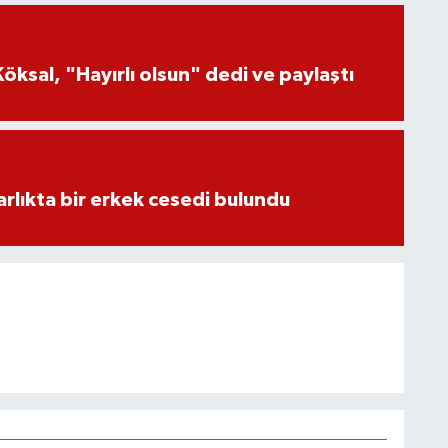
öksal, "Hayırlı olsun" dedi ve paylaştı
lıkta bir erkek cesedi bulundu