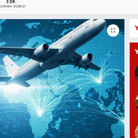
3 DK
KUNMA SÜRESI
Y