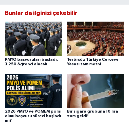
Bunlar da ilginizi çekebilir
PMYO başvuruları başladı:
Terörsüz Türkiye Çerçeve
3.250 öğrenci alacak
Yasası tam metni
2026 PMYO ve POMEM polis
Bir sigara grubuna 10 lira
alımı başvuru süreci başladı
zam geldi!
mı?