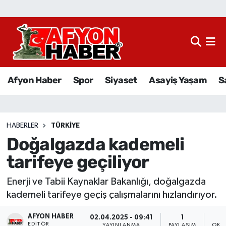
Afyon Haber
Siyaset
Afyon Haber
Spor
Siyaset
Asayiş Yaşam
S
Spor
Asayiş Yaşam
HABERLER
TÜRKIYE
Doğalgazda kademeli
Sağlık
tarifeye geçiliyor
Eğitim
Enerji ve Tabii Kaynaklar Bakanlığı, doğalgazda
Sivil Toplum
kademeli tarifeye geçiş çalışmalarını hızlandırıyor.
AFYON HABER
Ekonomi
02.04.2025 - 09:41
1
EDITÖR
YAYINLANMA
PAYLAŞIM
OKU