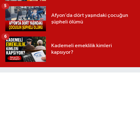
5
Afyon’da dört yaşındaki çocuğun
şüpheli ölümü
6
Kademeli emeklilik kimleri
kapsıyor?