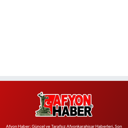
Afyon Haber; Güncel ve Tarafsız Afyonkarahisar Haberleri, Son