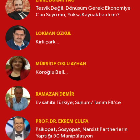
EMRE BURAK TAĞ
Teşvik Değil, Dönüşüm Gerek: Ekonomiye
Can Suyu mu, Yoksa Kaynak İsrafı mı?
LOKMAN ÖZKUL
Kirli çark...
MÜRŞIDE OKLU AYHAN
Köroğlu Beli...
RAMAZAN DEMİR
Ev sahibi Türkiye; Sunum/Tanım FİL’ce
PROF. DR. EKREM ÇULFA
Psikopat, Sosyopat, Narsist Partnerlerin
Yaptığı 50 Manipülasyon