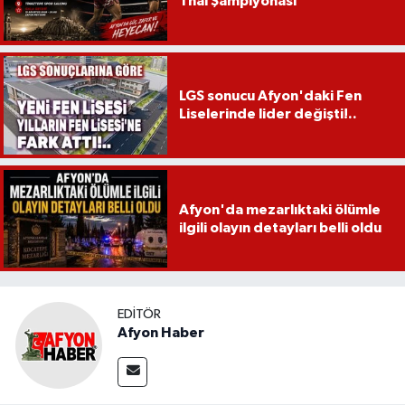
Thai Şampiyonası
LGS sonucu Afyon'daki Fen
Liselerinde lider değişti!..
Afyon'da mezarlıktaki ölümle
ilgili olayın detayları belli oldu
EDITÖR
Afyon Haber