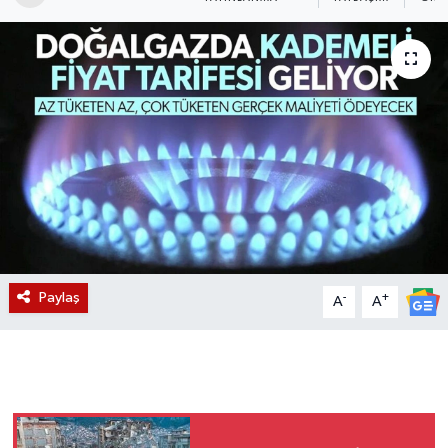
Magazin
Etkinlikler
Paylaş
-
+
A
A