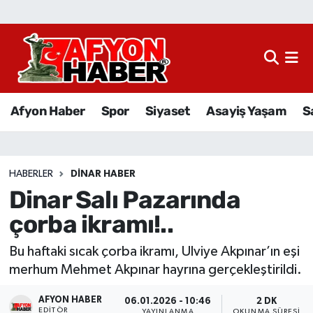
Afyon Haber
Siyaset
Afyon Haber
Spor
Siyaset
Asayiş Yaşam
S
Spor
Asayiş Yaşam
HABERLER
DINAR HABER
Dinar Salı Pazarında
Sağlık
çorba ikramı!..
Eğitim
Bu haftaki sıcak çorba ikramı, Ulviye Akpınar’ın eşi
Sivil Toplum
merhum Mehmet Akpınar hayrına gerçekleştirildi.
AFYON HABER
Ekonomi
06.01.2026 - 10:46
2 DK
EDITÖR
YAYINLANMA
OKUNMA SÜRESI