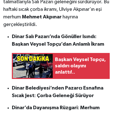
talimatlarıyla Salı Pazarı geleneğini sürdürüyor. Bu
haftaki sıcak çorba ikramı, Ulviye Akpınar’ın eşi
merhum
Mehmet Akpınar
hayrına
gerçekleştirildi.
Dinar Salı Pazarı’nda Gönüller Isındı:
Başkan Veysel Topçu’dan Anlamlı İkram
Başkan Veysel Topçu,
saldırı olayını
anlattı!..
Dinar Belediyesi’nden Pazarcı Esnafına
Sıcak Jest: Çorba Geleneği Sürüyor
Dinar’da Dayanışma Rüzgari: Merhum