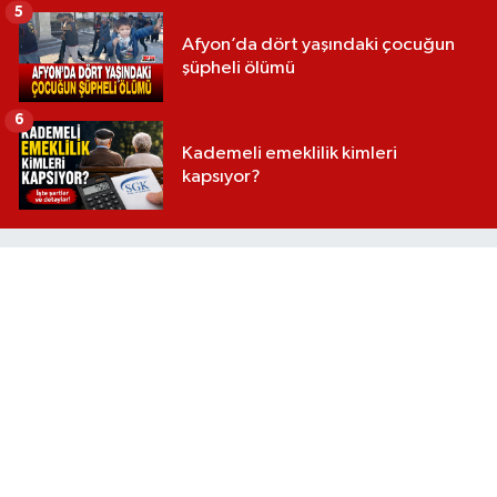
5
Afyon’da dört yaşındaki çocuğun
şüpheli ölümü
6
Kademeli emeklilik kimleri
kapsıyor?