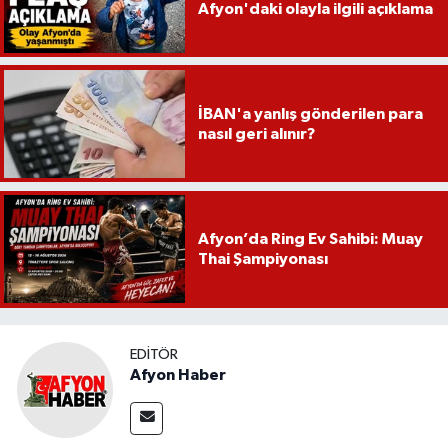
Afyon'daki olayla ilgili açıklama
İBAN'a yanlış gönderilen para
nasıl geri alınır?
Afyon’da Ring Ev Sahibi: Muay
Thai Şampiyonası
EDITÖR
Afyon Haber