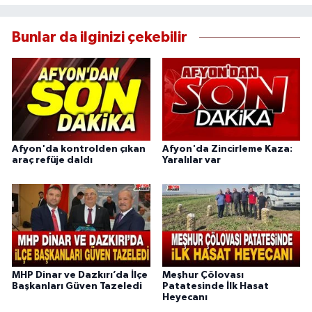
Bunlar da ilginizi çekebilir
Afyon'da kontrolden çıkan
Afyon'da Zincirleme Kaza:
araç refüje daldı
Yaralılar var
MHP Dinar ve Dazkırı’da İlçe
Meşhur Çölovası
Başkanları Güven Tazeledi
Patatesinde İlk Hasat
Heyecanı