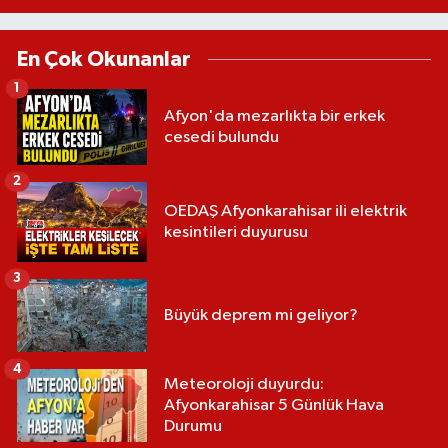
En Çok Okunanlar
1
Afyon'da mezarlıkta bir erkek
cesedi bulundu
2
OEDAŞ Afyonkarahisar ili elektrik
kesintileri duyurusu
3
Büyük deprem mi geliyor?
4
Meteoroloji duyurdu:
Afyonkarahisar 5 Günlük Hava
Durumu