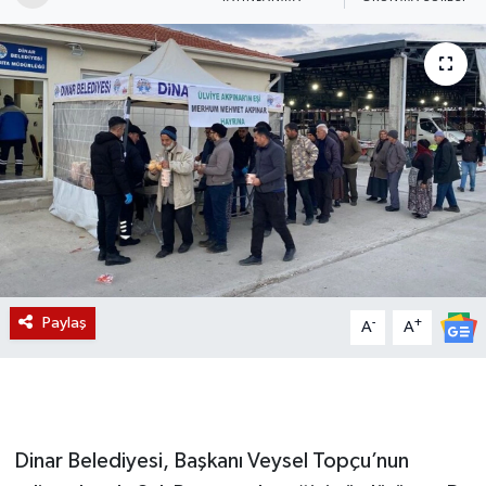
Magazin
Etkinlikler
Paylaş
-
+
A
A
Dinar Belediyesi, Başkanı Veysel Topçu’nun