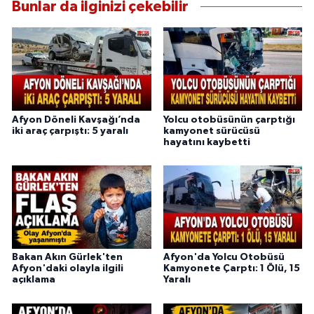
Bunlar da ilginizi çekebilir
Afyon Döneli Kavşağı’nda
Yolcu otobüsünün çarptığı
iki araç çarpıştı: 5 yaralı
kamyonet sürücüsü
hayatını kaybetti
Bakan Akın Gürlek'ten
Afyon'da Yolcu Otobüsü
Afyon'daki olayla ilgili
Kamyonete Çarptı: 1 Ölü, 15
açıklama
Yaralı