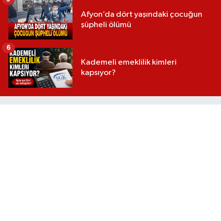
Afyon’da dört yaşındaki çocuğun
şüpheli ölümü
6
Kademeli emeklilik kimleri
kapsıyor?