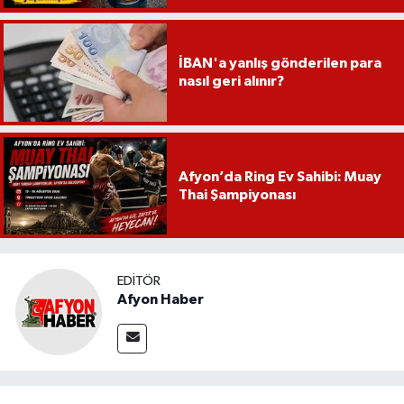
İBAN'a yanlış gönderilen para
nasıl geri alınır?
Afyon’da Ring Ev Sahibi: Muay
Thai Şampiyonası
EDITÖR
Afyon Haber