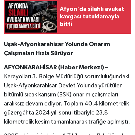
Afyon'da silahlı avukat
kavgası tutuklamayla
bitti
Uşak-Afyonkarahisar Yolunda Onarım
Çalışmaları Hızla Sürüyor
AFYONKARAHİSAR (Haber Merkezi)
–
Karayolları 3. Bölge Müdürlüğü sorumluluğundaki
Uşak-Afyonkarahisar Devlet Yolunda yürütülen
bitümlü sıcak karışım (BSK) onarım çalışmaları
aralıksız devam ediyor. Toplam 40,4 kilometrelik
güzergâhta 2024 yılı sonu itibariyle 23,8
kilometrelik kesim tamamlanarak trafiğe açılmıştı.