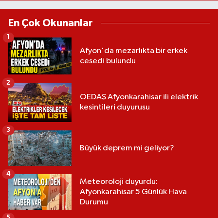
En Çok Okunanlar
1
Afyon'da mezarlıkta bir erkek
cesedi bulundu
2
OEDAŞ Afyonkarahisar ili elektrik
kesintileri duyurusu
3
Büyük deprem mi geliyor?
4
Meteoroloji duyurdu:
Afyonkarahisar 5 Günlük Hava
Durumu
5