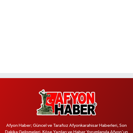
Afyon Haber; Güncel ve Tarafsız Afyonkarahisar Haberleri, Son
Dakika Gelişmeleri, Köşe Yazıları ve Haber Yorumlarıyla Afyon'un