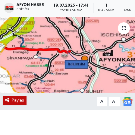
AFYON HABER
19.07.2025 - 17:41
1
EDITÖR
Magazin
YAYINLANMA
PAYLAŞIM
OKUNM
Etkinlikler
Paylaş
-
+
A
A