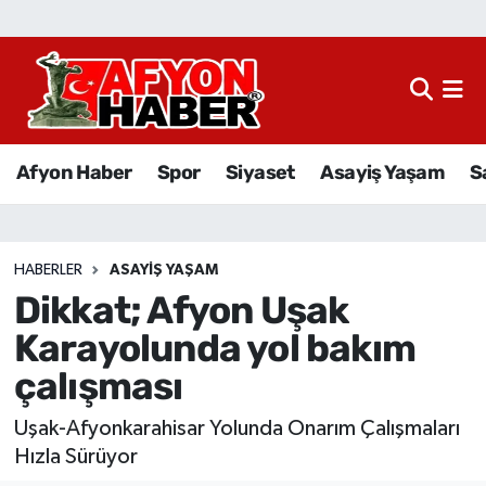
Afyon Haber
Siyaset
Afyon Haber
Spor
Siyaset
Asayiş Yaşam
S
Spor
Asayiş Yaşam
HABERLER
ASAYIŞ YAŞAM
Dikkat; Afyon Uşak
Sağlık
Karayolunda yol bakım
Eğitim
çalışması
Sivil Toplum
Uşak-Afyonkarahisar Yolunda Onarım Çalışmaları
Hızla Sürüyor
Ekonomi