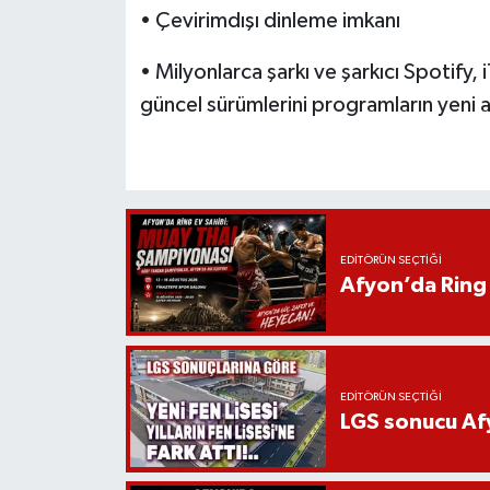
• Çevirimdışı dinleme imkanı
• Milyonlarca şarkı ve şarkıcı Spotify, 
güncel sürümlerini programların yeni 
EDITÖRÜN SEÇTIĞI
Afyon’da Ring 
EDITÖRÜN SEÇTIĞI
LGS sonucu Afy