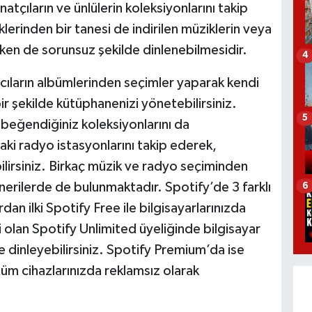
natçıların ve ünlülerin koleksiyonlarını takip
klerinden bir tanesi de indirilen müziklerin veya
yken de sorunsuz şekilde dinlenebilmesidir.
4
ıcıların albümlerinden seçimler yaparak kendi
bir şekilde kütüphanenizi yönetebilirsiniz.
5
n beğendiğiniz koleksiyonlarını da
aki radyo istasyonlarını takip ederek,
bilirsiniz. Birkaç müzik ve radyo seçiminden
nerilerde de bulunmaktadır. Spotify’de 3 farklı
6
an ilki Spotify Free ile bilgisayarlarınızda
si olan Spotify Unlimited üyeliğinde bilgisayar
e dinleyebilirsiniz. Spotify Premium’da ise
tüm cihazlarınızda reklamsız olarak