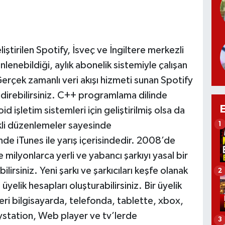
ştirilen Spotify, İsveç ve İngiltere merkezli
inlenebildiği, aylık abonelik sistemiyle çalışan
Gerçek zamanlı veri akışı hizmeti sunan Spotify
 indirebilirsiniz. C++ programlama dilinde
 işletim sistemleri için geliştirilmiş olsa da
li düzenlemeler sayesinde
1
inde iTunes ile yarış içerisindedir. 2008’de
 milyonlarca yerli ve yabancı şarkıyı yasal bir
bilirsiniz. Yeni şarkı ve şarkıcıları keşfe olanak
2
yelik hesapları oluşturabilirsiniz. Bir üyelik
eri bilgisayarda, telefonda, tablette, xbox,
ystation, Web player ve tv’lerde
3