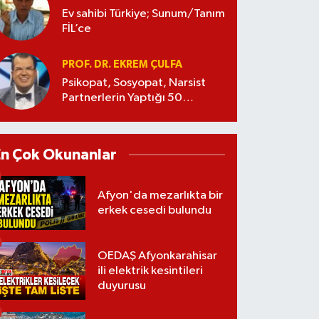
Ev sahibi Türkiye; Sunum/Tanım
FİL’ce
PROF. DR. EKREM ÇULFA
Psikopat, Sosyopat, Narsist
Partnerlerin Yaptığı 50
Manipülasyon
En Çok Okunanlar
Afyon'da mezarlıkta bir
erkek cesedi bulundu
OEDAŞ Afyonkarahisar
ili elektrik kesintileri
duyurusu