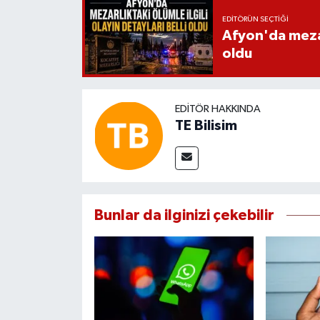
EDITÖRÜN SEÇTIĞI
Afyon'da mezarl
oldu
EDITÖR HAKKINDA
TE Bilisim
Bunlar da ilginizi çekebilir