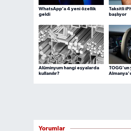
WhatsApp’a 4 yeni özellik
Taksitli i
geldi
başlıyor
Alüminyum hangi eşyalarda
TOGG'un y
kullanılır?
Almanya'd
Yorumlar