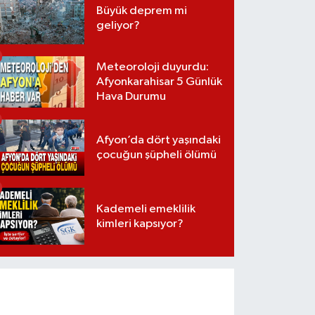
Büyük deprem mi
geliyor?
Meteoroloji duyurdu:
Afyonkarahisar 5 Günlük
Hava Durumu
Afyon’da dört yaşındaki
çocuğun şüpheli ölümü
Kademeli emeklilik
kimleri kapsıyor?