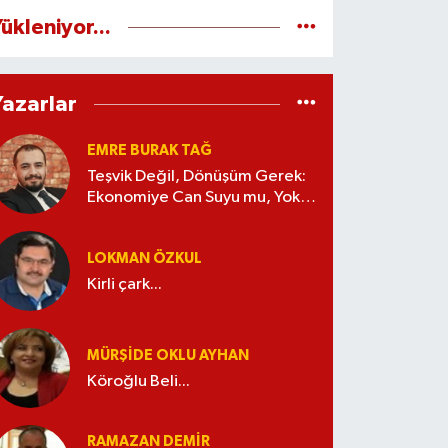
ükleniyor...
Yazarlar
EMRE BURAK TAĞ
Teşvik Değil, Dönüşüm Gerek:
Ekonomiye Can Suyu mu, Yoksa
Kaynak İsrafı mı?
LOKMAN ÖZKUL
Kirli çark...
MÜRŞIDE OKLU AYHAN
Köroğlu Beli...
RAMAZAN DEMİR