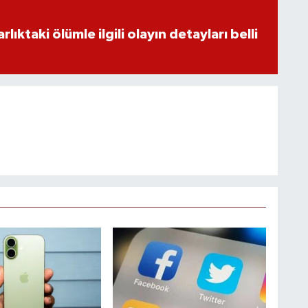
ıktaki ölümle ilgili olayın detayları belli