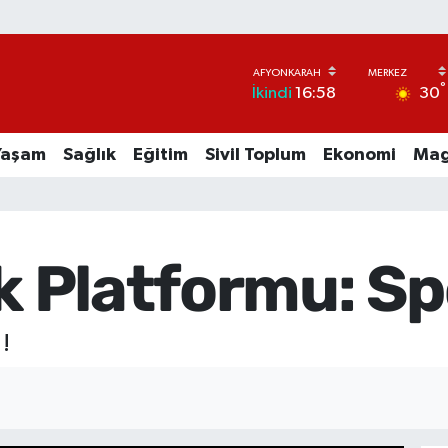
°
30
İkindi
16:58
Yaşam
Sağlık
Eğitim
Sivil Toplum
Ekonomi
Mag
ik Platformu: Spo
!