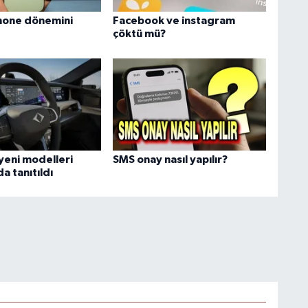
Phone dönemini
Facebook ve instagram
çöktü mü?
eni modelleri
SMS onay nasıl yapılır?
a tanıtıldı