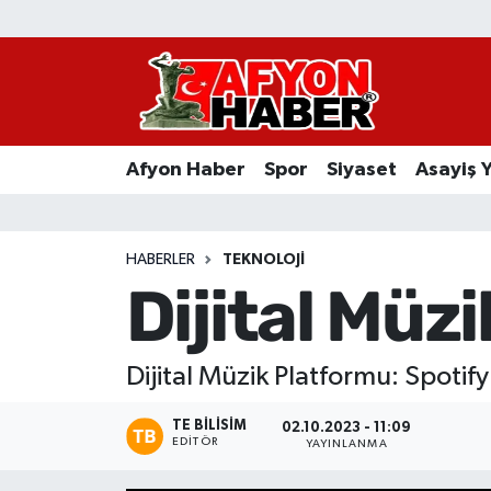
Afyon Haber
Siyaset
Afyon Haber
Spor
Siyaset
Asayiş 
Spor
Asayiş Yaşam
HABERLER
TEKNOLOJI
Dijital Müz
Sağlık
Eğitim
Dijital Müzik Platformu: Spotify 
Sivil Toplum
TE BILISIM
02.10.2023 - 11:09
EDITÖR
YAYINLANMA
Ekonomi