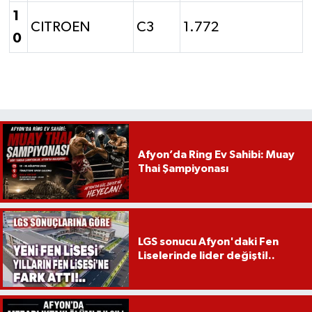
1
CITROEN
C3
1.772
0
Afyon’da Ring Ev Sahibi: Muay
Thai Şampiyonası
LGS sonucu Afyon'daki Fen
Liselerinde lider değişti!..