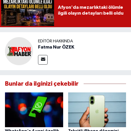
Afyon'da mezarlıktaki ölümle
ilgili olayın detayları belli oldu
EDITÖR HAKKINDA
Fatma Nur ÖZEK
Bunlar da ilginizi çekebilir
WhatsApp’a 4 yeni özellik
Taksitli iPhone dönemini