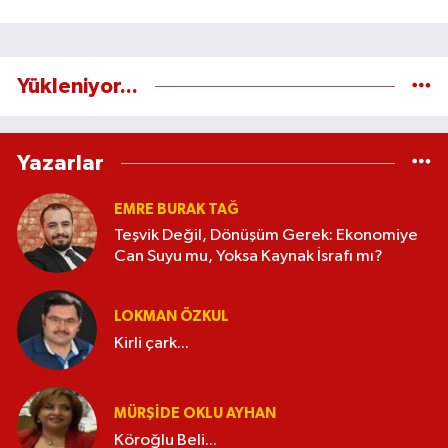
Yükleniyor...
Yazarlar
EMRE BURAK TAĞ
Teşvik Değil, Dönüşüm Gerek: Ekonomiye
Can Suyu mu, Yoksa Kaynak İsrafı mı?
LOKMAN ÖZKUL
Kirli çark...
MÜRŞIDE OKLU AYHAN
Köroğlu Beli...