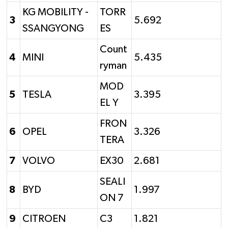
KG MOBILITY -
TORR
3
5.692
SSANGYONG
ES
Count
4
MINI
5.435
ryman
MOD
5
TESLA
3.395
EL Y
FRON
6
OPEL
3.326
TERA
7
VOLVO
EX30
2.681
SEALI
8
BYD
1.997
ON 7
9
CITROEN
C3
1.821