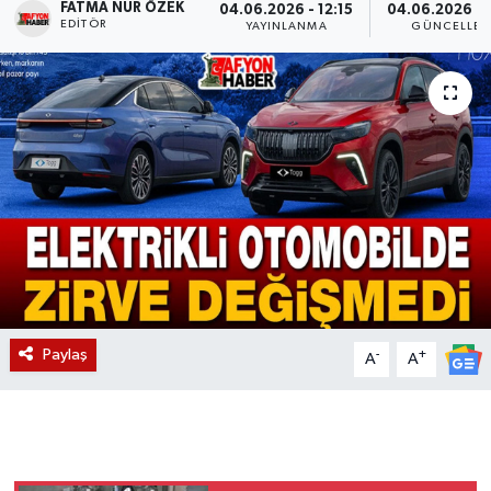
FATMA NUR ÖZEK
04.06.2026 - 12:15
04.06.2026 - 
EDITÖR
YAYINLANMA
GÜNCELLEM
Magazin
Etkinlikler
Paylaş
-
+
A
A