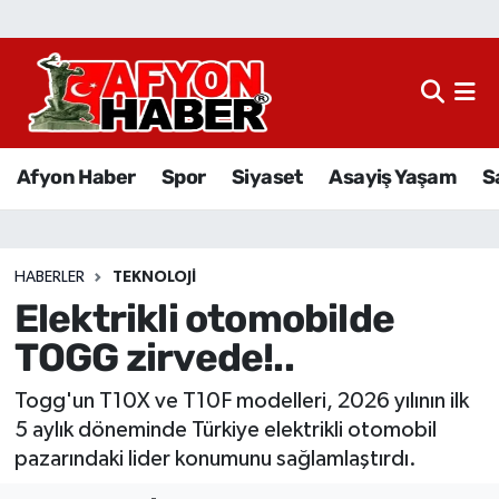
Afyon Haber
Siyaset
Afyon Haber
Spor
Siyaset
Asayiş Yaşam
S
Spor
Asayiş Yaşam
HABERLER
TEKNOLOJI
Elektrikli otomobilde
Sağlık
TOGG zirvede!..
Eğitim
Togg'un T10X ve T10F modelleri, 2026 yılının ilk
Sivil Toplum
5 aylık döneminde Türkiye elektrikli otomobil
pazarındaki lider konumunu sağlamlaştırdı.
Ekonomi