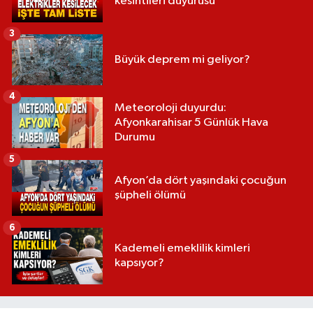
kesintileri duyurusu
3
Büyük deprem mi geliyor?
4
Meteoroloji duyurdu:
Afyonkarahisar 5 Günlük Hava
Durumu
5
Afyon’da dört yaşındaki çocuğun
şüpheli ölümü
6
Kademeli emeklilik kimleri
kapsıyor?