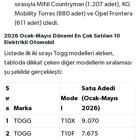
sırasıyla MINI Countryman (1.207 adet), KG
Mobility Torres (880 adet) ve Opel Frontera
(611 adet) izledi.
2026 Ocak-Mayıs Dönemi En Çok Satılan 10
Elektrikli Otomobil
Listede ilk iki sırayı Togg modelleri alırken,
tabloda dikkat çeken diğer modellerin sıralaması
şu şekilde gerçekleşti:
S
Satış Adedi
ır
Mode
(Ocak-Mayıs
a
Marka
l
2026)
1
TOGG
T10X
9.070
2
TOGG
T10F
7.675