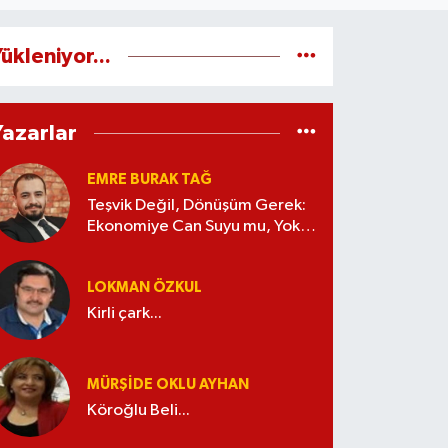
ükleniyor...
Yazarlar
EMRE BURAK TAĞ
Teşvik Değil, Dönüşüm Gerek:
Ekonomiye Can Suyu mu, Yoksa
Kaynak İsrafı mı?
LOKMAN ÖZKUL
Kirli çark...
MÜRŞIDE OKLU AYHAN
Köroğlu Beli...