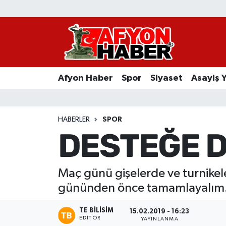
Afyon Haber
Siyaset
Afyon Haber
Spor
Siyaset
Asayiş 
Spor
Asayiş Yaşam
HABERLER
SPOR
DESTEĞE D
Sağlık
Eğitim
Maç günü gişelerde ve turnikel
gününden önce tamamlayalım
Sivil Toplum
TE BILISIM
15.02.2019 - 16:23
Ekonomi
EDITÖR
YAYINLANMA