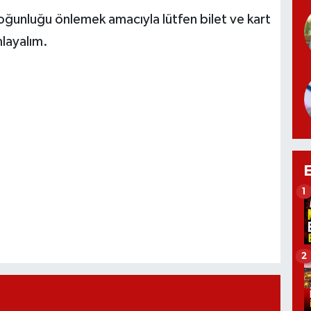
ğunluğu önlemek amacıyla lütfen bilet ve kart
layalım.
1
2