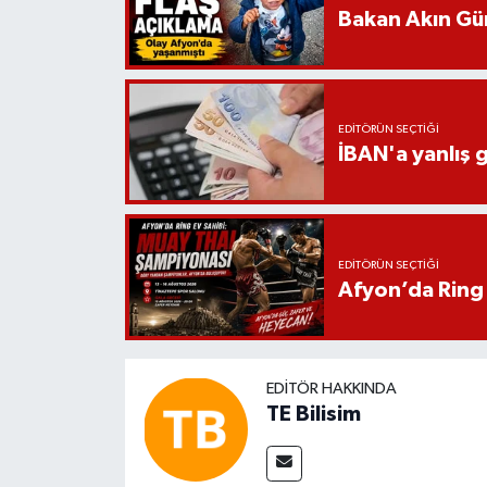
Bakan Akın Gür
EDITÖRÜN SEÇTIĞI
İBAN'a yanlış g
EDITÖRÜN SEÇTIĞI
Afyon’da Ring 
EDITÖR HAKKINDA
TE Bilisim