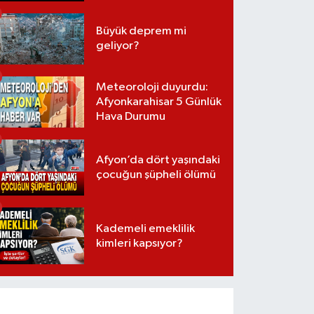
Büyük deprem mi
geliyor?
Meteoroloji duyurdu:
Afyonkarahisar 5 Günlük
Hava Durumu
Afyon’da dört yaşındaki
çocuğun şüpheli ölümü
Kademeli emeklilik
kimleri kapsıyor?