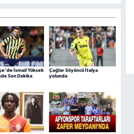
e'de İsmail Yüksek
Çağlar Söyüncü İtalya
nde Son Dakika
yolunda