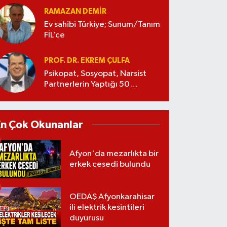
RAMAZAN DEMİR
Ev sahibi Türkiye; Sunum/Tanım
FİL’ce
PROF. DR. EKREM ÇULFA
Psikopat, Sosyopat, Narsist
Partnerlerin Yaptığı 50
Manipülasyon
En Çok Okunanlar
Afyon'da mezarlıkta bir
erkek cesedi bulundu
OEDAŞ Afyonkarahisar
ili elektrik kesintileri
duyurusu