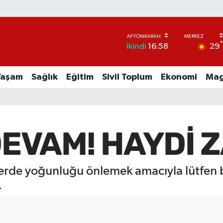
29
İkindi
16:58
Yaşam
Sağlık
Eğitim
Sivil Toplum
Ekonomi
Mag
EVAM! HAYDİ ZA
erde yoğunluğu önlemek amacıyla lütfen bil
.