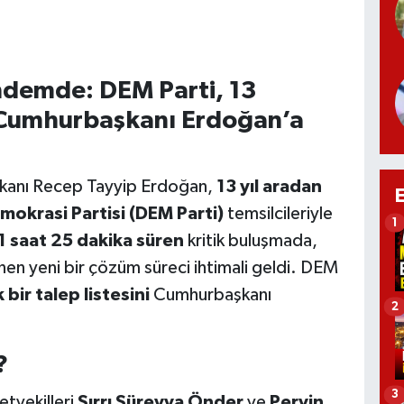
ündemde: DEM Parti, 13
i Cumhurbaşkanı Erdoğan’a
şkanı Recep Tayyip Erdoğan,
13 yıl aradan
emokrasi Partisi (DEM Parti)
temsilcileriyle
1
1 saat 25 dakika süren
kritik buluşmada,
nen yeni bir çözüm süreci ihtimali geldi. DEM
bir talep listesini
Cumhurbaşkanı
2
?
3
tvekilleri
Sırrı Süreyya Önder
ve
Pervin