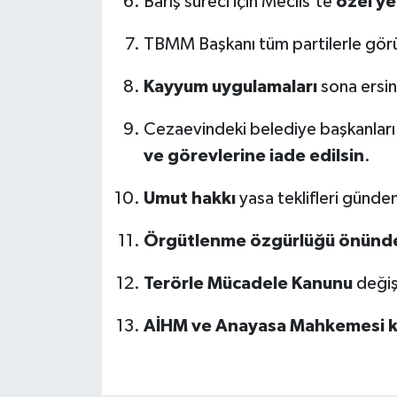
Barış süreci için Meclis’te
özel ye
TBMM Başkanı tüm partilerle gö
Kayyum uygulamaları
sona ersin
Cezaevindeki belediye başkanlar
ve görevlerine iade edilsin
.
Umut hakkı
yasa teklifleri gündem
Örgütlenme özgürlüğü önünde
Terörle Mücadele Kanunu
değişt
AİHM ve Anayasa Mahkemesi ka