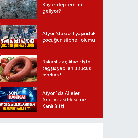
Büyük deprem mi
geliyor?
Afyon’da dört yaşındaki
çocuğun şüpheli ölümü
Bakanlık açıkladı: İşte
tağşiş yapılan 3 sucuk
markası!..
Afyon'da Aileler
Arasındaki Husumet
Kanlı Bitti