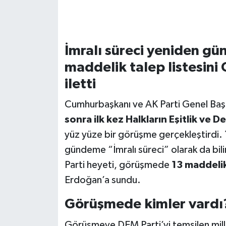
İmralı süreci yeniden g
maddelik talep listesin
iletti
Cumhurbaşkanı ve AK Parti Genel Ba
sonra ilk kez Halkların Eşitlik ve D
yüz yüze bir görüşme gerçekleştirdi.
gündeme “İmralı süreci” olarak da bili
Parti heyeti, görüşmede
13 maddelik 
Erdoğan’a sundu.
Görüşmede kimler vardı
Görüşmeye DEM Parti’yi temsilen mille