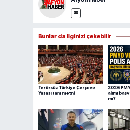
Bunlar da ilginizi çekebilir
Terörsüz Türkiye Çerçeve
2026 PMY
Yasası tam metni
alımı başv
mı?