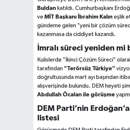
Buldan
katıldı. Cumhurbaşkanı Erdoğa
ve
MİT Başkanı İbrahim Kalın
eşlik 
gündeme gelen "yeni bir çözüm süreci"
kazanmasa da ciddiyet kazandı.
İmralı süreci yeniden mi 
Kulislerde "İkinci Çözüm Süreci" olarak
tarafından
"Terörsüz Türkiye"
vizyon
doğrultusunda mart ayı başından itibar
alışverişinde bulundu. DEM heyeti şim
Abdullah Öcalan ile görüşme
yapma
DEM Parti’nin Erdoğan’a
listesi
Görüşmede DEM Parti tarafından Erdoğa