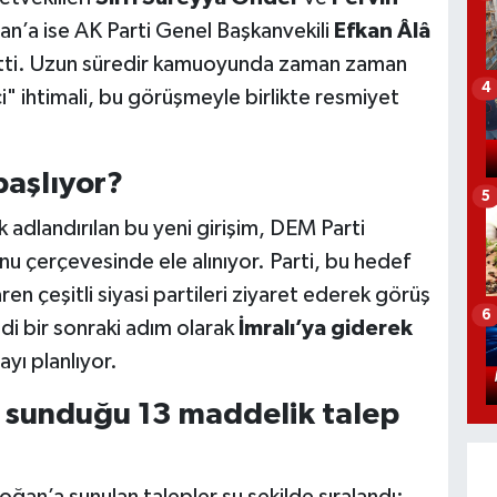
n’a ise AK Parti Genel Başkanvekili
Efkan Âlâ
etti. Uzun süredir kamuoyunda zaman zaman
4
 ihtimali, bu görüşmeyle birlikte resmiyet
başlıyor?
5
 adlandırılan bu yeni girişim, DEM Parti
u çerçevesinde ele alınıyor. Parti, bu hedef
en çeşitli siyasi partileri ziyaret ederek görüş
6
di bir sonraki adım olarak
İmralı’ya giderek
yı planlıyor.
 sunduğu 13 maddelik talep
n’a sunulan talepler şu şekilde sıralandı: