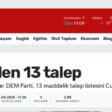
17
Öğle
13:09
Yaşam
Sağlık
Eğitim
Sivil Toplum
Ekonomi
Mag
en 13 talep
: DEM Parti, 13 maddelik talep listesini 
2.04.2025 - 11:39
3
2 DK
GÜNCELLEME
PAYLAŞIM
OKUNMA SÜRESI