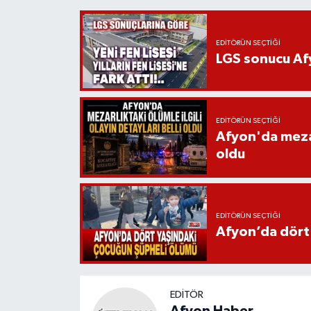
EDITÖRÜN SEÇTIĞI
LGS sonucu Afy
EDITÖRÜN SEÇTIĞI
Afyon'da mezarl
oldu
EDITÖRÜN SEÇTIĞI
Afyon’da dört
EDITÖR
Afyon Haber