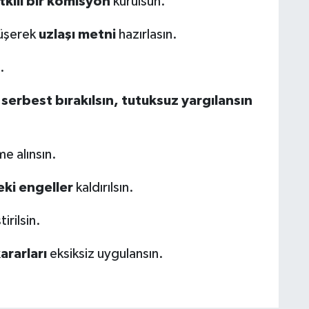
tkili bir komisyon
kurulsun.
rüşerek
uzlaşı metni
hazırlasın.
.
ı
serbest bırakılsın, tutuksuz yargılansın
e alınsın.
ki engeller
kaldırılsın.
irilsin.
rarları
eksiksiz uygulansın.