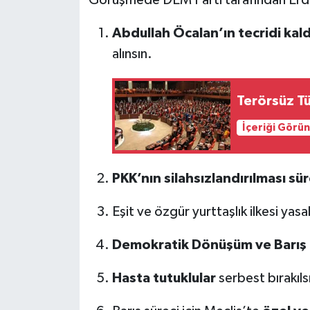
Abdullah Öcalan’ın tecridi kaldı
alınsın.
Terörsüz T
İçeriği Görü
PKK’nın silahsızlandırılması sür
Eşit ve özgür yurttaşlık ilkesi yasa
Demokratik Dönüşüm ve Barış
Hasta tutuklular
serbest bırakıls