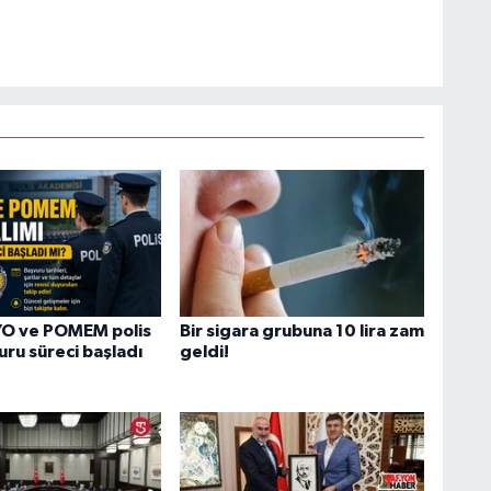
O ve POMEM polis
Bir sigara grubuna 10 lira zam
uru süreci başladı
geldi!