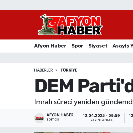
Afyon Haber
Siyaset
Afyon Haber
Spor
Siyaset
Asayiş 
Spor
Asayiş Yaşam
HABERLER
TÜRKIYE
DEM Parti'd
Sağlık
Eğitim
İmralı süreci yeniden gündemde
Sivil Toplum
AFYON HABER
12.04.2025 - 09:59
1
EDITÖR
YAYINLANMA
Ekonomi