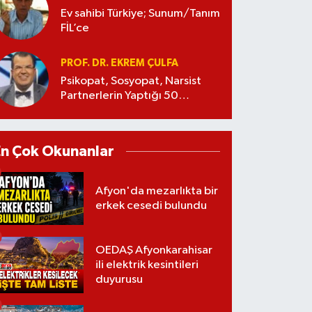
Ev sahibi Türkiye; Sunum/Tanım
FİL’ce
PROF. DR. EKREM ÇULFA
Psikopat, Sosyopat, Narsist
Partnerlerin Yaptığı 50
Manipülasyon
En Çok Okunanlar
Afyon'da mezarlıkta bir
erkek cesedi bulundu
OEDAŞ Afyonkarahisar
ili elektrik kesintileri
duyurusu