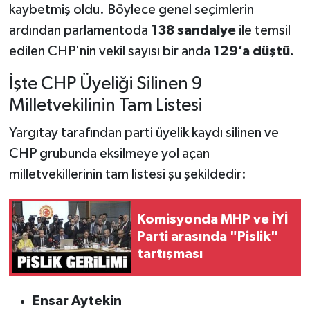
kaybetmiş oldu. Böylece genel seçimlerin
ardından parlamentoda
138 sandalye
ile temsil
edilen CHP'nin vekil sayısı bir anda
129’a düştü.
İşte CHP Üyeliği Silinen 9
Milletvekilinin Tam Listesi
Yargıtay tarafından parti üyelik kaydı silinen ve
CHP grubunda eksilmeye yol açan
milletvekillerinin tam listesi şu şekildedir:
Komisyonda MHP ve İYİ
Parti arasında "Pislik"
tartışması
Ensar Aytekin