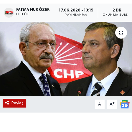
FATMA NUR ÖZEK
Magazin
17.06.2026 - 13:15
2 DK
EDITÖR
YAYINLANMA
OKUNMA SÜRESI
Etkinlikler
Paylaş
-
+
A
A