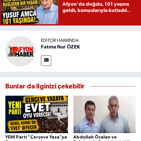
Afyon'da doğdu, 101 yaşına
geldi, komşularıyla kutladı!..
EDITÖR HAKKINDA
Fatma Nur ÖZEK
Bunlar da ilginizi çekebilir
YENİ Parti "Çerçeve Yasa"ya
Abdullah Öcalan ve