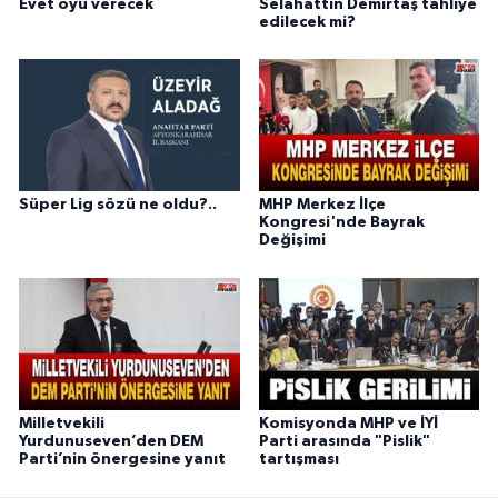
Evet oyu verecek
Selahattin Demirtaş tahliye
edilecek mi?
Süper Lig sözü ne oldu?..
MHP Merkez İlçe
Kongresi'nde Bayrak
Değişimi
Milletvekili
Komisyonda MHP ve İYİ
Yurdunuseven’den DEM
Parti arasında "Pislik"
Parti’nin önergesine yanıt
tartışması