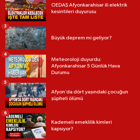
OEDAŞ Afyonkarahisar ili elektrik
kesintileri duyurusu
3
Büyük deprem mi geliyor?
4
Meteoroloji duyurdu:
Afyonkarahisar 5 Günlük Hava
Durumu
5
Afyon’da dört yaşındaki çocuğun
şüpheli ölümü
6
Kademeli emeklilik kimleri
kapsıyor?