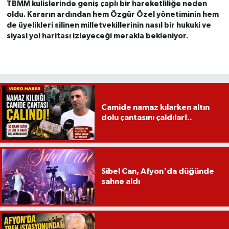
TBMM kulislerinde geniş çaplı bir hareketliliğe neden
oldu. Kararın ardından hem Özgür Özel yönetiminin hem
de üyelikleri silinen milletvekillerinin nasıl bir hukuki ve
siyasi yol haritası izleyeceği merakla bekleniyor.
Camide namaz kılarken altın
dolu çantasını çaldılar!..
Sibel Can, Afyon'da düğünde
sahne aldı