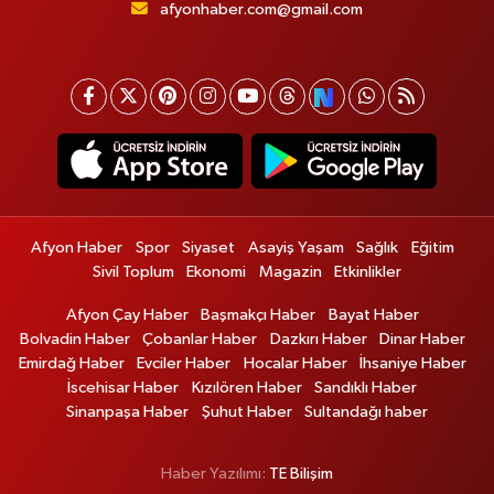
afyonhaber.com@gmail.com
Afyon Haber
Spor
Siyaset
Asayiş Yaşam
Sağlık
Eğitim
Sivil Toplum
Ekonomi
Magazin
Etkinlikler
Afyon Çay Haber
Başmakçı Haber
Bayat Haber
Bolvadin Haber
Çobanlar Haber
Dazkırı Haber
Dinar Haber
Emirdağ Haber
Evciler Haber
Hocalar Haber
İhsaniye Haber
İscehisar Haber
Kızılören Haber
Sandıklı Haber
Sinanpaşa Haber
Şuhut Haber
Sultandağı haber
Haber Yazılımı:
TE Bilişim