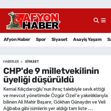
Afyon Haber
Siyaset
Afyon Haber
Spor
Siyaset
Asayiş Yaşam
S
Spor
Asayiş Yaşam
HABERLER
SIYASET
CHP'de 9 milletvekilinin
Sağlık
üyeliği düşürüldü
Eğitim
Kemal Kılıçdaroğlu'nun ihraç talebiyle sevk ettiği
Sivil Toplum
ve mevcut yönetimde Özgür Özel'e yakınlıklarıyla
bilinen Ali Mahir Başarır, Gökhan Günaydın ve Veli
Ekonomi
Ağbaba gibi isimlerin yer aldığı tam liste ...