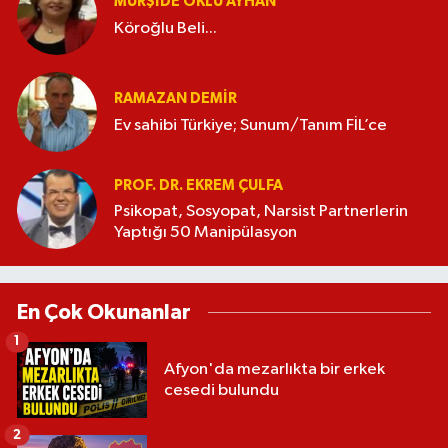
MÜRŞIDE OKLU AYHAN
Köroğlu Beli...
RAMAZAN DEMİR
Ev sahibi Türkiye; Sunum/Tanım FİL’ce
PROF. DR. EKREM ÇULFA
Psikopat, Sosyopat, Narsist Partnerlerin
Yaptığı 50 Manipülasyon
En Çok Okunanlar
1
Afyon'da mezarlıkta bir erkek
cesedi bulundu
2