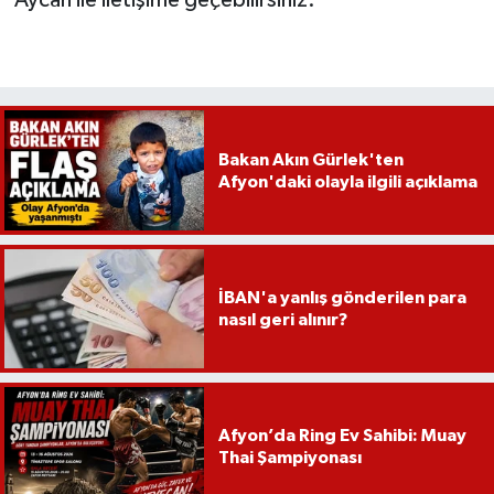
Aycan ile iletişime geçebilirsiniz.
Bakan Akın Gürlek'ten
Afyon'daki olayla ilgili açıklama
İBAN'a yanlış gönderilen para
nasıl geri alınır?
Afyon’da Ring Ev Sahibi: Muay
Thai Şampiyonası