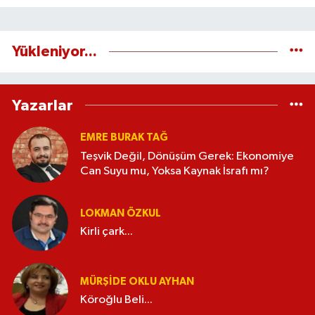
Yükleniyor...
Yazarlar
EMRE BURAK TAĞ
Teşvik Değil, Dönüşüm Gerek: Ekonomiye
Can Suyu mu, Yoksa Kaynak İsrafı mı?
LOKMAN ÖZKUL
Kirli çark...
MÜRŞIDE OKLU AYHAN
Köroğlu Beli...