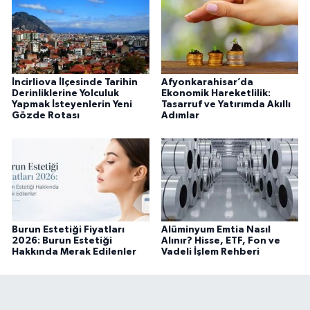
İncirliova İlçesinde Tarihin
Afyonkarahisar’da
Derinliklerine Yolculuk
Ekonomik Hareketlilik:
Yapmak İsteyenlerin Yeni
Tasarruf ve Yatırımda Akıllı
Gözde Rotası
Adımlar
Burun Estetiği Fiyatları
Alüminyum Emtia Nasıl
2026: Burun Estetiği
Alınır? Hisse, ETF, Fon ve
Hakkında Merak Edilenler
Vadeli İşlem Rehberi