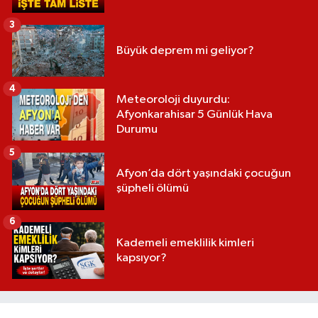
3
Büyük deprem mi geliyor?
4
Meteoroloji duyurdu:
Afyonkarahisar 5 Günlük Hava
Durumu
5
Afyon’da dört yaşındaki çocuğun
şüpheli ölümü
6
Kademeli emeklilik kimleri
kapsıyor?