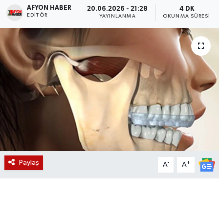
AFYON HABER
20.06.2026 - 21:28
4 DK
EDITÖR
Magazin
YAYINLANMA
OKUNMA SÜRESI
Etkinlikler
Paylaş
-
+
A
A