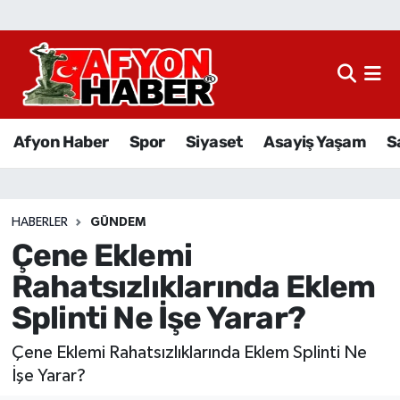
Afyon Haber
Siyaset
Afyon Haber
Spor
Siyaset
Asayiş Yaşam
S
Spor
Asayiş Yaşam
HABERLER
GÜNDEM
Çene Eklemi
Sağlık
Rahatsızlıklarında Eklem
Eğitim
Splinti Ne İşe Yarar?
Sivil Toplum
Çene Eklemi Rahatsızlıklarında Eklem Splinti Ne
İşe Yarar?
Ekonomi