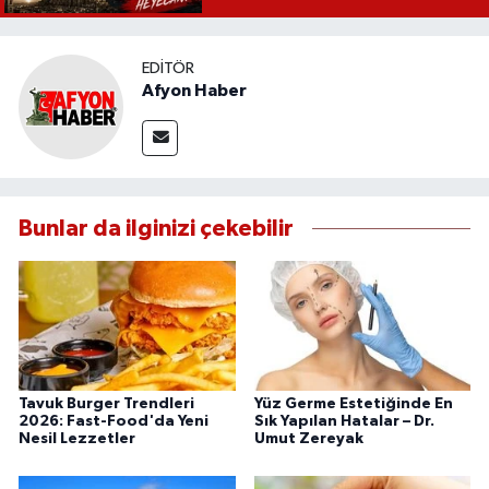
EDITÖR
Afyon Haber
Bunlar da ilginizi çekebilir
Tavuk Burger Trendleri
Yüz Germe Estetiğinde En
2026: Fast-Food'da Yeni
Sık Yapılan Hatalar – Dr.
Nesil Lezzetler
Umut Zereyak