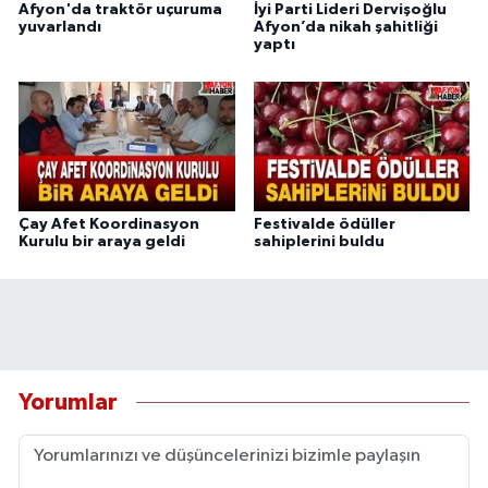
Afyon'da traktör uçuruma
İyi Parti Lideri Dervişoğlu
yuvarlandı
Afyon’da nikah şahitliği
yaptı
Çay Afet Koordinasyon
Festivalde ödüller
Kurulu bir araya geldi
sahiplerini buldu
Yorumlar