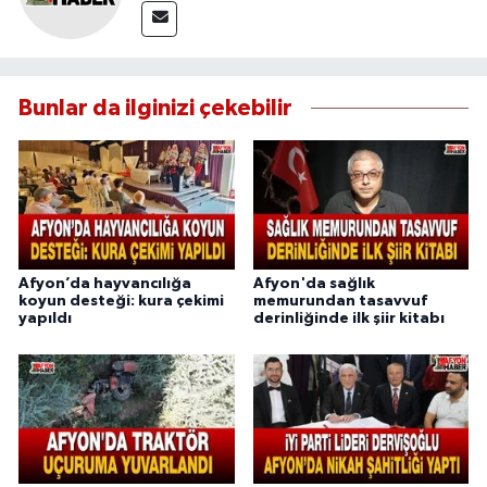
Bunlar da ilginizi çekebilir
Afyon’da hayvancılığa
Afyon'da sağlık
koyun desteği: kura çekimi
memurundan tasavvuf
yapıldı
derinliğinde ilk şiir kitabı