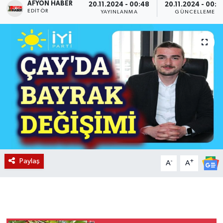
AFYON HABER
20.11.2024 - 00:48
20.11.2024 - 00:5
EDITÖR
YAYINLANMA
GÜNCELLEME
Magazin
Etkinlikler
Paylaş
-
+
A
A