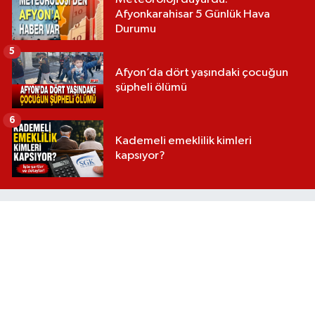
Afyonkarahisar 5 Günlük Hava
Durumu
5
Afyon’da dört yaşındaki çocuğun
şüpheli ölümü
6
Kademeli emeklilik kimleri
kapsıyor?