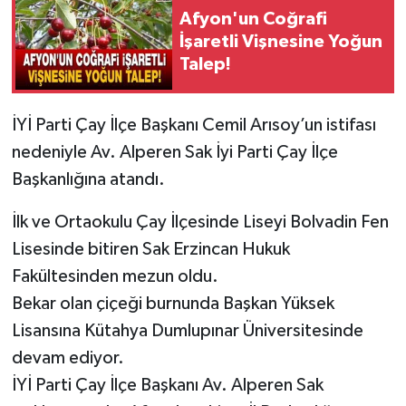
Afyon'un Coğrafi
İşaretli Vişnesine Yoğun
Talep!
İYİ Parti Çay İlçe Başkanı Cemil Arısoy’un istifası
nedeniyle Av. Alperen Sak İyi Parti Çay İlçe
Başkanlığına atandı.
İlk ve Ortaokulu Çay İlçesinde Liseyi Bolvadin Fen
Lisesinde bitiren Sak Erzincan Hukuk
Fakültesinden mezun oldu.
Bekar olan çiçeği burnunda Başkan Yüksek
Lisansına Kütahya Dumlupınar Üniversitesinde
devam ediyor.
İYİ Parti Çay İlçe Başkanı Av. Alperen Sak