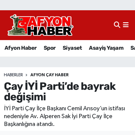
Afyon Haber
Siyaset
Afyon Haber
Spor
Siyaset
Asayiş Yaşam
S
Spor
Asayiş Yaşam
HABERLER
AFYON ÇAY HABER
Çay İYİ Parti’de bayrak
Sağlık
değişimi
Eğitim
İYİ Parti Çay İlçe Başkanı Cemil Arısoy’un istifası
Sivil Toplum
nedeniyle Av. Alperen Sak İyi Parti Çay İlçe
Başkanlığına atandı.
Ekonomi