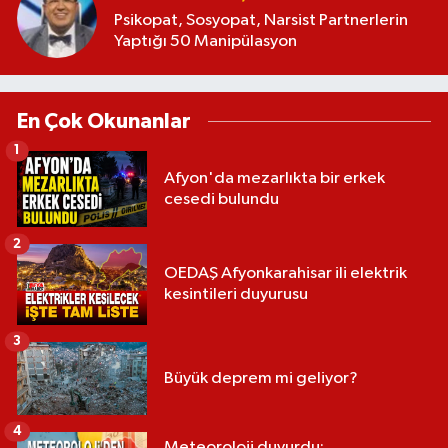
Psikopat, Sosyopat, Narsist Partnerlerin
Yaptığı 50 Manipülasyon
En Çok Okunanlar
1
Afyon'da mezarlıkta bir erkek
cesedi bulundu
2
OEDAŞ Afyonkarahisar ili elektrik
kesintileri duyurusu
3
Büyük deprem mi geliyor?
4
Meteoroloji duyurdu: