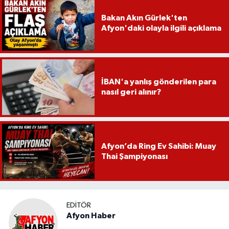
Bakan Akın Gürlek'ten
Afyon'daki olayla ilgili açıklama
İBAN'a yanlış gönderilen para
nasıl geri alınır?
Afyon’da Ring Ev Sahibi: Muay
Thai Şampiyonası
EDITÖR
Afyon Haber