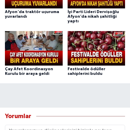
Afyon'da traktör uçuruma
İyi Parti Lideri Dervişoğlu
yuvarlandı
Afyon’da nikah şahitliği
yaptı
Çay Afet Koordinasyon
Festivalde ödüller
Kurulu bir araya geldi
sahiplerini buldu
Yorumlar