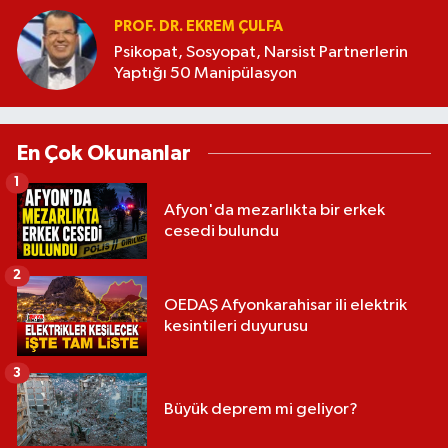
PROF. DR. EKREM ÇULFA
Psikopat, Sosyopat, Narsist Partnerlerin
Yaptığı 50 Manipülasyon
En Çok Okunanlar
1
Afyon'da mezarlıkta bir erkek
cesedi bulundu
2
OEDAŞ Afyonkarahisar ili elektrik
kesintileri duyurusu
3
Büyük deprem mi geliyor?