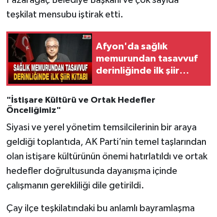
Pazarağaç Belediye Başkanı ve çok sayıda
teşkilat mensubu iştirak etti.
Afyon'da sağlık
memurundan tasavvuf
derinliğinde ilk şiir
kitabı
"İstişare Kültürü ve Ortak Hedefler
Önceliğimiz"
Siyasi ve yerel yönetim temsilcilerinin bir araya
geldiği toplantıda, AK Parti’nin temel taşlarından
olan istişare kültürünün önemi hatırlatıldı ve ortak
hedefler doğrultusunda dayanışma içinde
çalışmanın gerekliliği dile getirildi.
Çay ilçe teşkilatındaki bu anlamlı bayramlaşma