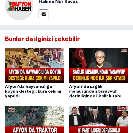
Halime Nur Kavas
Bunlar da ilginizi çekebilir
Afyon’da hayvancılığa
Afyon'da sağlık
koyun desteği: kura çekimi
memurundan tasavvuf
yapıldı
derinliğinde ilk şiir kitabı