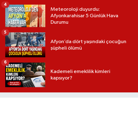
4
Meteoroloji duyurdu:
Afyonkarahisar 5 Günlük Hava
Durumu
5
Afyon’da dört yaşındaki çocuğun
şüpheli ölümü
6
Kademeli emeklilik kimleri
kapsıyor?