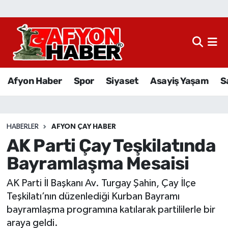
Afyon Haber
Siyaset
Afyon Haber
Spor
Siyaset
Asayiş Yaşam
S
Spor
Asayiş Yaşam
HABERLER
AFYON ÇAY HABER
AK Parti Çay Teşkilatında
Sağlık
Bayramlaşma Mesaisi
Eğitim
AK Parti İl Başkanı Av. Turgay Şahin, Çay İlçe
Sivil Toplum
Teşkilatı’nın düzenlediği Kurban Bayramı
bayramlaşma programına katılarak partililerle bir
Ekonomi
araya geldi.