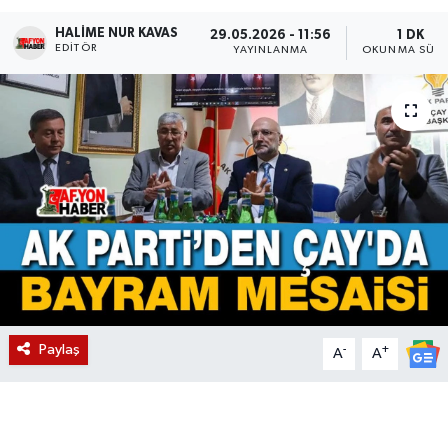
HALIME NUR KAVAS
Magazin
29.05.2026 - 11:56
1 DK
EDITÖR
YAYINLANMA
OKUNMA SÜRE
Etkinlikler
Paylaş
-
+
A
A