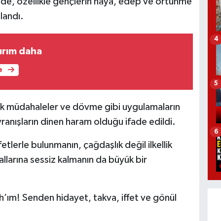
ede, özellikle gençlerin hayâ, edep ve örtünme
ulandı.
4
tırım daha
e
5
ik müdahaleler ve dövme gibi uygulamaların
vranışların dinen haram olduğu ifade edildi.
6
lerle bulunmanın, çağdaşlık değil ilkellik
llarına sessiz kalmanın da büyük bir
’ım! Senden hidayet, takva, iffet ve gönül