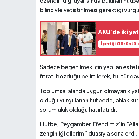
özendirildiği uyarısında bulunan hutb
bilinciyle yetiştirilmesi gerektiği vurg
AKÜ'de iki ya
İçeriği Görüntül
Sadece beğenilmek için yapılan estet
fıtratı bozduğu belirtilerek, bu tür da
Toplumsal alanda uygun olmayan kıyafet
olduğu vurgulanan hutbede, ahlak kura
sorumluluk olduğu hatırlatıldı.
Hutbe, Peygamber Efendimiz’in “Allah
zenginliği dilerim” duasıyla sona erdi.