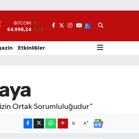
BITCOIN
64.998,24
0.35
DOLAR
°
47,7436
0.18
EURO
55,2510
0.32
azin
Etkinlikler
STERLİN
64,4811
0.38
GRAM ALTIN
6660.55
0.03
BİST100
aya
13.779
-14
izin Ortak Sorumluluğudur”
-
+
A
A