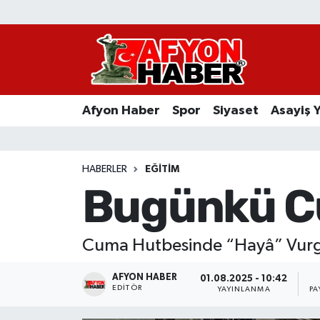
Afyon Haber
Siyaset
Afyon Haber
Spor
Siyaset
Asayiş 
Spor
Asayiş Yaşam
HABERLER
EĞITIM
Bugünkü C
Sağlık
Eğitim
Cuma Hutbesinde “Hayâ” Vurgu
Sivil Toplum
AFYON HABER
01.08.2025 - 10:42
EDITÖR
YAYINLANMA
PA
Ekonomi