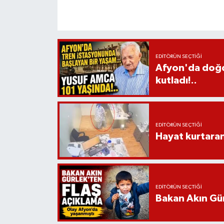
EDITÖRÜN SEÇTIĞI
Afyon'da doğdu
kutladı!..
EDITÖRÜN SEÇTIĞI
Hayat kurtara
EDITÖRÜN SEÇTIĞI
Bakan Akın Gür