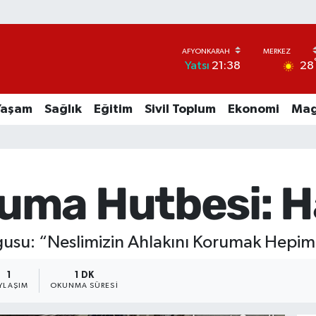
28
Yatsı
21:38
Yaşam
Sağlık
Eğitim
Sivil Toplum
Ekonomi
Mag
uma Hutbesi: H
su: “Neslimizin Ahlakını Korumak Hepim
1
1 DK
YLAŞIM
OKUNMA SÜRESI