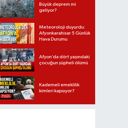
Büyük deprem mi
geliyor?
Meteoroloji duyurdu:
Afyonkarahisar 5 Günlük
Hava Durumu
Afyon’da dört yaşındaki
çocuğun şüpheli ölümü
Kademeli emeklilik
kimleri kapsıyor?