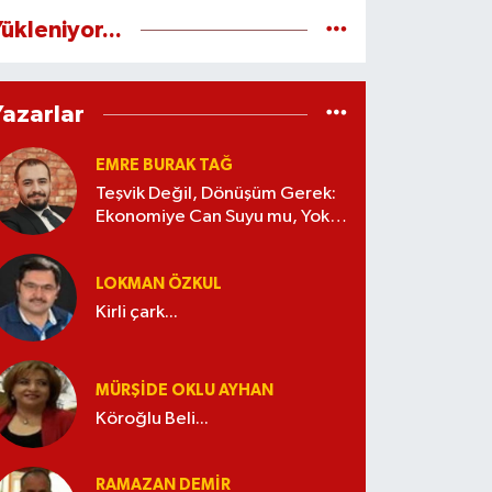
ükleniyor...
Yazarlar
EMRE BURAK TAĞ
Teşvik Değil, Dönüşüm Gerek:
Ekonomiye Can Suyu mu, Yoksa
Kaynak İsrafı mı?
LOKMAN ÖZKUL
Kirli çark...
MÜRŞIDE OKLU AYHAN
Köroğlu Beli...
RAMAZAN DEMİR