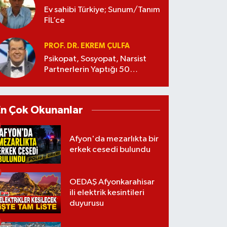
Ev sahibi Türkiye; Sunum/Tanım
FİL’ce
PROF. DR. EKREM ÇULFA
Psikopat, Sosyopat, Narsist
Partnerlerin Yaptığı 50
Manipülasyon
En Çok Okunanlar
Afyon'da mezarlıkta bir
erkek cesedi bulundu
OEDAŞ Afyonkarahisar
ili elektrik kesintileri
duyurusu