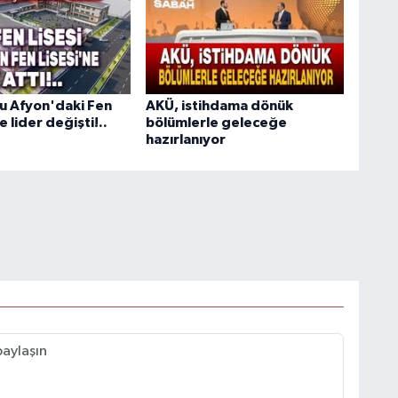
u Afyon'daki Fen
AKÜ, istihdama dönük
e lider değişti!..
bölümlerle geleceğe
hazırlanıyor