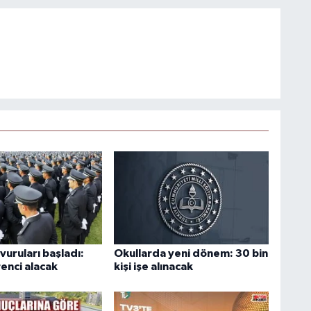
uruları başladı:
Okullarda yeni dönem: 30 bin
enci alacak
kişi işe alınacak