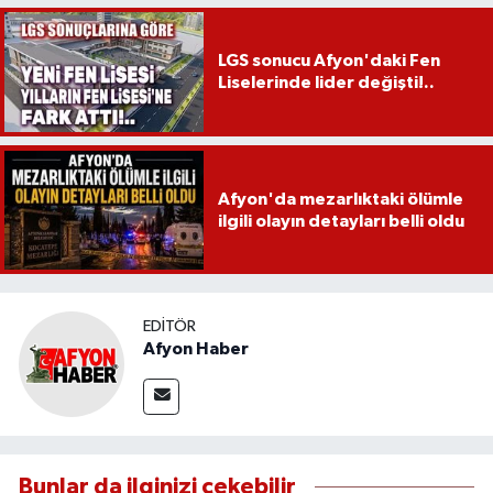
LGS sonucu Afyon'daki Fen
Liselerinde lider değişti!..
Afyon'da mezarlıktaki ölümle
ilgili olayın detayları belli oldu
EDITÖR
Afyon Haber
Bunlar da ilginizi çekebilir