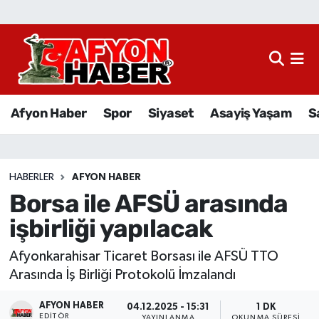
Afyon Haber
Siyaset
Afyon Haber
Spor
Siyaset
Asayiş Yaşam
S
Spor
Asayiş Yaşam
HABERLER
AFYON HABER
Borsa ile AFSÜ arasında
Sağlık
işbirliği yapılacak
Eğitim
Afyonkarahisar Ticaret Borsası ile AFSÜ TTO
Sivil Toplum
Arasında İş Birliği Protokolü İmzalandı
AFYON HABER
Ekonomi
04.12.2025 - 15:31
1 DK
EDITÖR
YAYINLANMA
OKUNMA SÜRESI