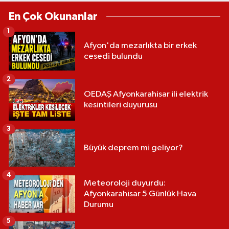
En Çok Okunanlar
1
Afyon'da mezarlıkta bir erkek
cesedi bulundu
2
OEDAŞ Afyonkarahisar ili elektrik
kesintileri duyurusu
3
Büyük deprem mi geliyor?
4
Meteoroloji duyurdu:
Afyonkarahisar 5 Günlük Hava
Durumu
5