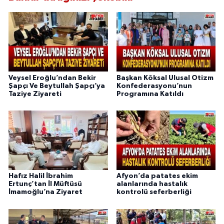
Veysel Eroğlu’ndan Bekir
Başkan Köksal Ulusal Otizm
Şapçı Ve Beytullah Şapçı’ya
Konfederasyonu’nun
Taziye Ziyareti
Programına Katıldı
Hafız Halil İbrahim
Afyon’da patates ekim
Ertunç’tan İl Müftüsü
alanlarında hastalık
İmamoğlu’na Ziyaret
kontrolü seferberliği