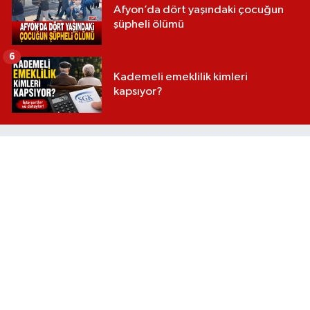
Afyon’da dört yaşındaki çocuğun
şüpheli ölümü
6
Kademeli emeklilik kimleri
kapsıyor?