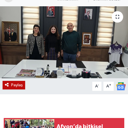
Magazin
Etkinlikler
Paylaş
-
+
A
A
Afyon’da bitkisel