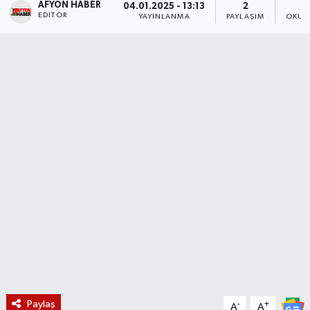
AFYON HABER
04.01.2025 - 13:13
2
EDITÖR
YAYINLANMA
PAYLAŞIM
OKUN
Magazin
Etkinlikler
Paylaş
-
+
A
A