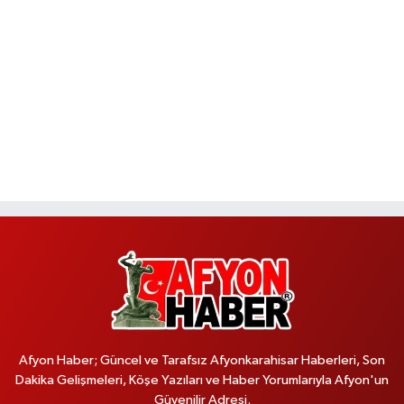
Afyon Haber; Güncel ve Tarafsız Afyonkarahisar Haberleri, Son
Dakika Gelişmeleri, Köşe Yazıları ve Haber Yorumlarıyla Afyon'un
Güvenilir Adresi.