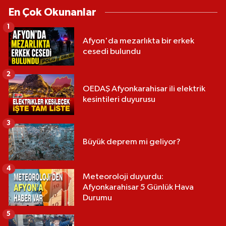
En Çok Okunanlar
1
Afyon'da mezarlıkta bir erkek
cesedi bulundu
2
OEDAŞ Afyonkarahisar ili elektrik
kesintileri duyurusu
3
Büyük deprem mi geliyor?
4
Meteoroloji duyurdu:
Afyonkarahisar 5 Günlük Hava
Durumu
5