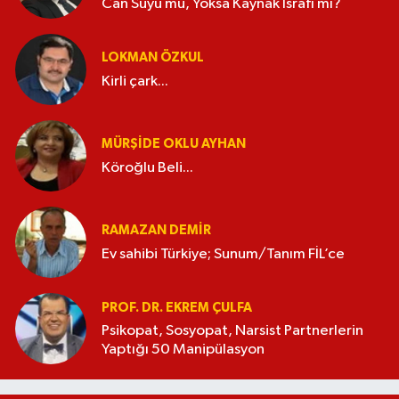
Can Suyu mu, Yoksa Kaynak İsrafı mı?
LOKMAN ÖZKUL
Kirli çark...
MÜRŞIDE OKLU AYHAN
Köroğlu Beli...
RAMAZAN DEMİR
Ev sahibi Türkiye; Sunum/Tanım FİL’ce
PROF. DR. EKREM ÇULFA
Psikopat, Sosyopat, Narsist Partnerlerin
Yaptığı 50 Manipülasyon