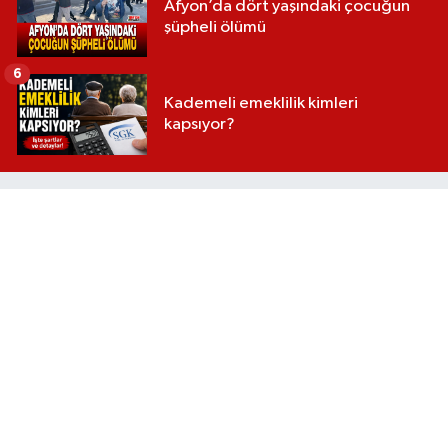
Afyon’da dört yaşındaki çocuğun
şüpheli ölümü
6
Kademeli emeklilik kimleri
kapsıyor?