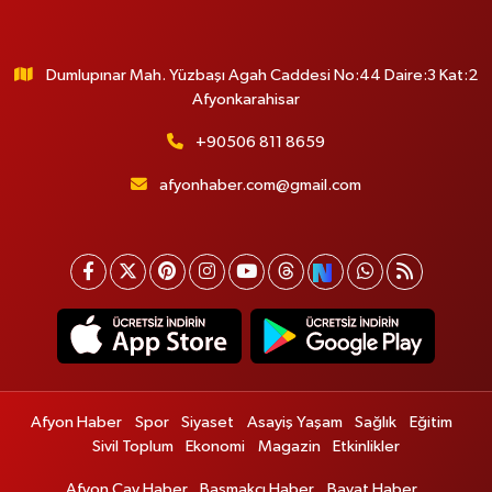
Dumlupınar Mah. Yüzbaşı Agah Caddesi No:44 Daire:3 Kat:2
Afyonkarahisar
+90506 811 8659
afyonhaber.com@gmail.com
Afyon Haber
Spor
Siyaset
Asayiş Yaşam
Sağlık
Eğitim
Sivil Toplum
Ekonomi
Magazin
Etkinlikler
Afyon Çay Haber
Başmakçı Haber
Bayat Haber