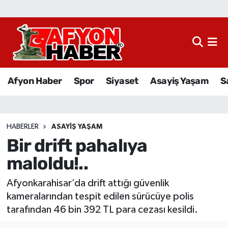
Afyon Haber
Siyaset
Afyon Haber
Spor
Siyaset
Asayiş Yaşam
S
Spor
Asayiş Yaşam
HABERLER
ASAYIŞ YAŞAM
Bir drift pahalıya
Sağlık
maloldu!..
Eğitim
Afyonkarahisar’da drift attığı güvenlik
Sivil Toplum
kameralarından tespit edilen sürücüye polis
tarafından 46 bin 392 TL para cezası kesildi.
Ekonomi