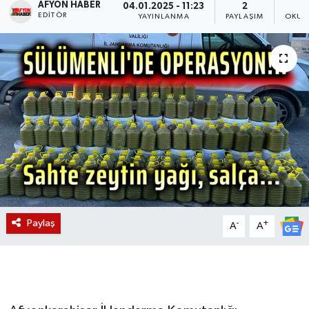
AFYON HABER
04.01.2025 - 11:23
2
EDITÖR
YAYINLANMA
PAYLAŞIM
OKUN
Magazin
Etkinlikler
Paylaş
-
+
A
A