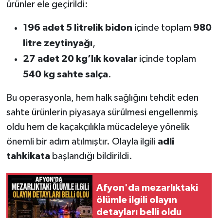
ürünler ele geçirildi:
196 adet 5 litrelik bidon
içinde toplam
980
litre zeytinyağı
,
27 adet 20 kg’lık kovalar
içinde toplam
540 kg sahte salça
.
Bu operasyonla, hem halk sağlığını tehdit eden
sahte ürünlerin piyasaya sürülmesi engellenmiş
oldu hem de kaçakçılıkla mücadeleye yönelik
önemli bir adım atılmıştır. Olayla ilgili
adli
tahkikata
başlandığı bildirildi.
Afyon'da mezarlıktaki
ölümle ilgili olayın
detayları belli oldu