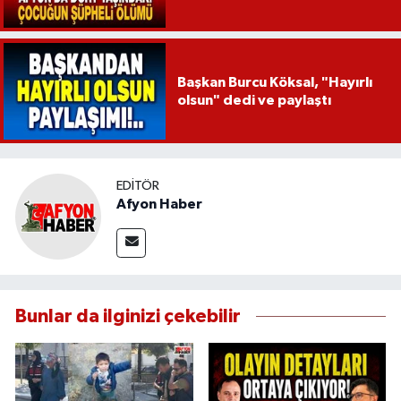
Başkan Burcu Köksal, "Hayırlı
olsun" dedi ve paylaştı
EDITÖR
Afyon Haber
Bunlar da ilginizi çekebilir