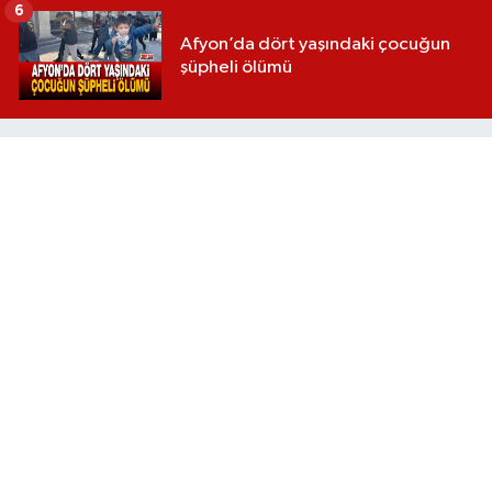
6
Afyon’da dört yaşındaki çocuğun
şüpheli ölümü