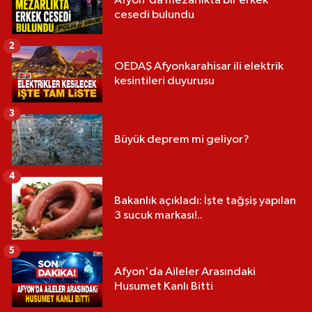
Afyon'da mezarlıkta bir erkek
cesedi bulundu
2
OEDAŞ Afyonkarahisar ili elektrik
kesintileri duyurusu
3
Büyük deprem mi geliyor?
4
Bakanlık açıkladı: İşte tağşiş yapılan
3 sucuk markası!..
5
Afyon'da Aileler Arasındaki
Husumet Kanlı Bitti