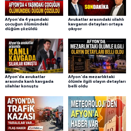
Afyon’da 4 yaşındaki
Avukatlar arasındaki silahlı
çocuğun ölümündeki
kavganın detayları ortaya
düğüm çözüldü
çıkıyor
Afyon’da avukatlar
Afyon'da mezarlıktaki
arasında kanlı kavgada
ölümle ilgili olayın detayları
silahlar konuştu
belli oldu