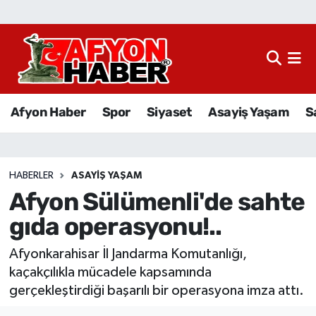
Afyon Haber
Siyaset
Afyon Haber
Spor
Siyaset
Asayiş Yaşam
S
Spor
Asayiş Yaşam
HABERLER
ASAYIŞ YAŞAM
Afyon Sülümenli'de sahte
Sağlık
gıda operasyonu!..
Eğitim
Afyonkarahisar İl Jandarma Komutanlığı,
Sivil Toplum
kaçakçılıkla mücadele kapsamında
gerçekleştirdiği başarılı bir operasyona imza attı.
Ekonomi