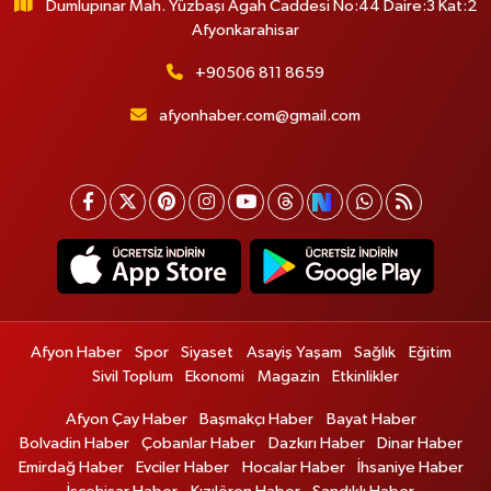
Dumlupınar Mah. Yüzbaşı Agah Caddesi No:44 Daire:3 Kat:2
Afyonkarahisar
+90506 811 8659
afyonhaber.com@gmail.com
Afyon Haber
Spor
Siyaset
Asayiş Yaşam
Sağlık
Eğitim
Sivil Toplum
Ekonomi
Magazin
Etkinlikler
Afyon Çay Haber
Başmakçı Haber
Bayat Haber
Bolvadin Haber
Çobanlar Haber
Dazkırı Haber
Dinar Haber
Emirdağ Haber
Evciler Haber
Hocalar Haber
İhsaniye Haber