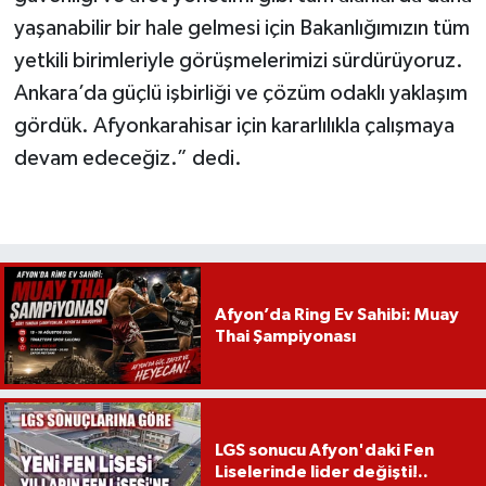
yaşanabilir bir hale gelmesi için Bakanlığımızın tüm
yetkili birimleriyle görüşmelerimizi sürdürüyoruz.
Ankara’da güçlü işbirliği ve çözüm odaklı yaklaşım
gördük. Afyonkarahisar için kararlılıkla çalışmaya
devam edeceğiz.” dedi.
Afyon’da Ring Ev Sahibi: Muay
Thai Şampiyonası
LGS sonucu Afyon'daki Fen
Liselerinde lider değişti!..