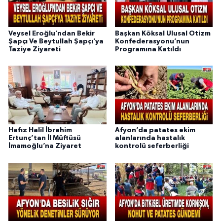
Veysel Eroğlu’ndan Bekir
Başkan Köksal Ulusal Otizm
Şapçı Ve Beytullah Şapçı’ya
Konfederasyonu’nun
Taziye Ziyareti
Programına Katıldı
Hafız Halil İbrahim
Afyon’da patates ekim
Ertunç’tan İl Müftüsü
alanlarında hastalık
İmamoğlu’na Ziyaret
kontrolü seferberliği