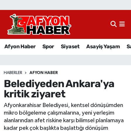
Afyon Haber
Siyaset
Afyon Haber
Spor
Siyaset
Asayiş Yaşam
S
Spor
Asayiş Yaşam
HABERLER
AFYON HABER
Belediyeden Ankara'ya
Sağlık
kritik ziyaret
Eğitim
Afyonkarahisar Belediyesi, kentsel dönüşümden
Sivil Toplum
mikro bölgeleme çalışmalarına, yeni yerleşim
alanlarından afet riskine karşı bilimsel planlamaya
Ekonomi
kadar pek çok başlıkta başlattığı dönüşüm