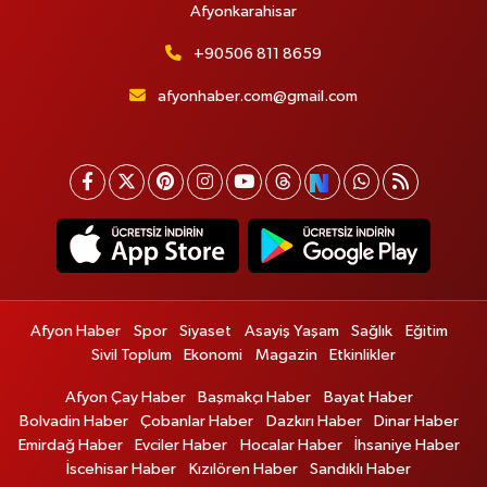
Afyonkarahisar
+90506 811 8659
afyonhaber.com@gmail.com
Afyon Haber
Spor
Siyaset
Asayiş Yaşam
Sağlık
Eğitim
Sivil Toplum
Ekonomi
Magazin
Etkinlikler
Afyon Çay Haber
Başmakçı Haber
Bayat Haber
Bolvadin Haber
Çobanlar Haber
Dazkırı Haber
Dinar Haber
Emirdağ Haber
Evciler Haber
Hocalar Haber
İhsaniye Haber
İscehisar Haber
Kızılören Haber
Sandıklı Haber