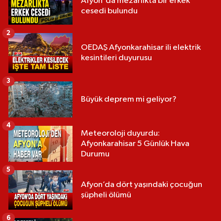
Afyon'da mezarlıkta bir erkek
cesedi bulundu
2
OEDAŞ Afyonkarahisar ili elektrik
kesintileri duyurusu
3
Büyük deprem mi geliyor?
4
Meteoroloji duyurdu:
Afyonkarahisar 5 Günlük Hava
Durumu
5
Afyon’da dört yaşındaki çocuğun
şüpheli ölümü
6