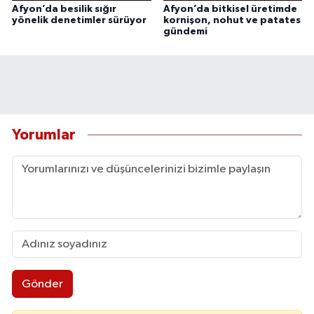
Afyon’da besilik sığır
Afyon’da bitkisel üretimde
yönelik denetimler sürüyor
kornişon, nohut ve patates
gündemi
Yorumlar
Gönder