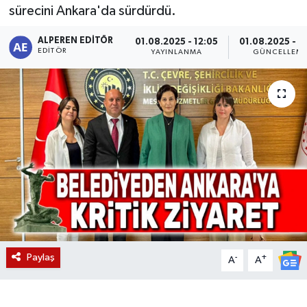
sürecini Ankara'da sürdürdü.
Magazin
ALPEREN EDITÖR
01.08.2025 - 12:05
01.08.2025 - 1
EDITÖR
YAYINLANMA
GÜNCELLEM
Etkinlikler
Paylaş
-
+
A
A