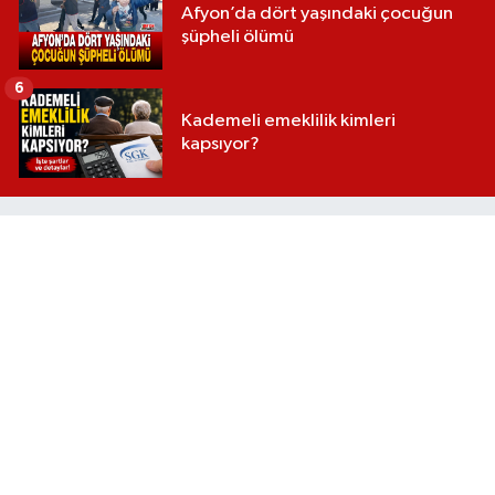
Afyon’da dört yaşındaki çocuğun
şüpheli ölümü
6
Kademeli emeklilik kimleri
kapsıyor?