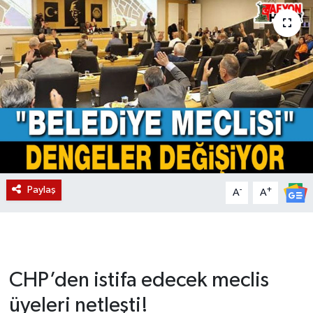
Magazin
Etkinlikler
Paylaş
-
+
A
A
CHP’den istifa edecek meclis
üyeleri netleşti!