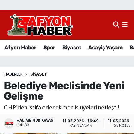
Afyon Haber
Siyaset
Afyon Haber
Spor
Siyaset
Asayiş Yaşam
S
Spor
Asayiş Yaşam
HABERLER
SIYASET
Belediye Meclisinde Yeni
Sağlık
Gelişme
Eğitim
CHP’den istifa edecek meclis üyeleri netleşti!
Sivil Toplum
HALIME NUR KAVAS
11.05.2026 - 16:49
11.05.2026 - 
EDITÖR
YAYINLANMA
GÜNCELLE
Ekonomi