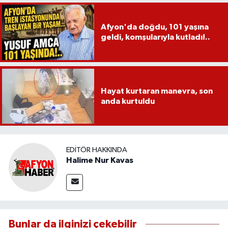
Afyon'da doğdu, 101 yaşına
geldi, komşularıyla kutladı!..
Hayat kurtaran manevra, son
anda kurtuldu
EDITÖR HAKKINDA
Halime Nur Kavas
Bunlar da ilginizi çekebilir