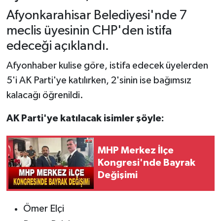
Afyonkarahisar Belediyesi'nde 7
meclis üyesinin CHP'den istifa
edeceği açıklandı.
Afyonhaber kulise göre, istifa edecek üyelerden
5'i AK Parti'ye katılırken, 2'sinin ise bağımsız
kalacağı öğrenildi.
AK Parti'ye katılacak isimler şöyle:
MHP Merkez İlçe
Kongresi'nde Bayrak
Değişimi
Ömer Elçi