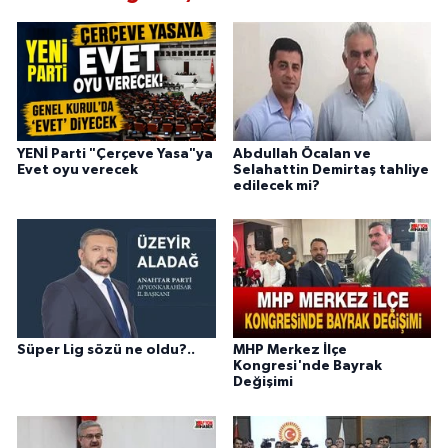
YENİ Parti "Çerçeve Yasa"ya
Abdullah Öcalan ve
Evet oyu verecek
Selahattin Demirtaş tahliye
edilecek mi?
Süper Lig sözü ne oldu?..
MHP Merkez İlçe
Kongresi'nde Bayrak
Değişimi