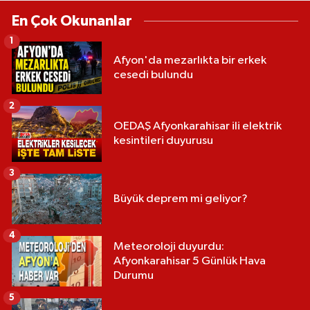
En Çok Okunanlar
1
Afyon'da mezarlıkta bir erkek
cesedi bulundu
2
OEDAŞ Afyonkarahisar ili elektrik
kesintileri duyurusu
3
Büyük deprem mi geliyor?
4
Meteoroloji duyurdu:
Afyonkarahisar 5 Günlük Hava
Durumu
5